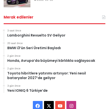
Merak edilenler
3 saat önce
Lamborghini Revuelto SV Geliyor
20 saat önce
BMW i3’ün Seri Üretimi Başladı
2 gün önce
Honda, Avrupa’da büyümeyi kârlılıkla sağlayacak
2 gün önce
Toyota hibritlere yatırımı artırıyor: Yeni nesil
bataryalar 2027’de geliyor
3 gün önce
Yeni IONIQ 6 Türkiye’de
Facebook
X
YouTube
Instagram