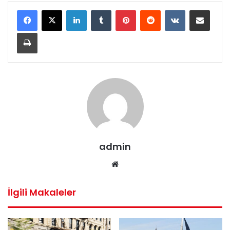
LinkedIn
Tumblr
Pinterest
Reddit
VKontakte
E-Posta ile paylaş
Yazdır
admin
Web
sitesi
İlgili Makaleler