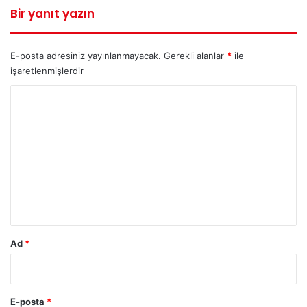
Bir yanıt yazın
E-posta adresiniz yayınlanmayacak.
Gerekli alanlar
*
ile
işaretlenmişlerdir
Y
o
r
u
m
*
Ad
*
E-posta
*