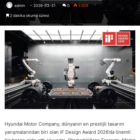
admin
2026-03-31
0
3.629
2 dakika okuma süresi
Hyundai Motor Company, dünyanın en prestijli tasarım
yarışmalarından biri olan iF Design Award 2026’da önemli