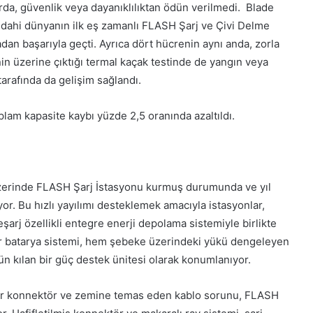
rda, güvenlik veya dayanıklılıktan ödün verilmedi. Blade
dahi dünyanın ilk eş zamanlı FLASH Şarj ve Çivi Delme
an başarıyla geçti. Ayrıca dört hücrenin aynı anda, zorla
nin üzerine çıktığı termal kaçak testinde de yangın veya
arafında da gelişim sağlandı.
oplam kapasite kaybı yüzde 2,5 oranında azaltıldı.
üzerinde FLASH Şarj İstasyonu kurmuş durumunda ve yıl
r. Bu hızlı yayılımı desteklemek amacıyla istasyonlar,
eşarj özellikli entegre enerji depolama sistemiyle birlikte
uar batarya sistemi, hem şebeke üzerindeki yükü dengeleyen
n kılan bir güç destek ünitesi olarak konumlanıyor.
 ağır konnektör ve zemine temas eden kablo sorunu, FLASH