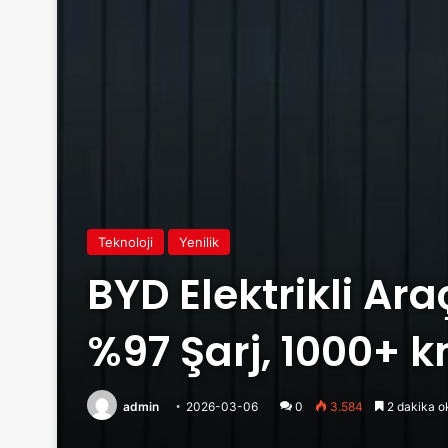
Teknoloji
Yenilik
BYD Elektrikli Ar
%97 Şarj, 1000+ 
admin
2026-03-06
0
3.584
2 dakika o