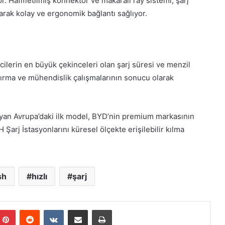
yor. Hafifletilmiş konnektör ve makaralı ray sistemi, şarj
ak kolay ve ergonomik bağlantı sağlıyor.
ticilerin en büyük çekinceleri olan şarj süresi ve menzil
tırma ve mühendislik çalışmalarının sonucu olarak
şıyan Avrupa’daki ilk model, BYD’nin premium markasının
rj İstasyonlarını küresel ölçekte erişilebilir kılma
sh
hızlı
şarj
mblr
Pinterest
Reddit
VKontakte
E-Posta ile paylaş
Yazdır