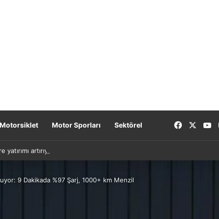
Facebook
X
Y
Motorsiklet
Motor Sporları
Sektörel
re yatırımı artırıyor: Yeni nesil bataryalar 2027’de geliyor
zuyor: 9 Dakikada %97 Şarj, 1000+ km Menzil