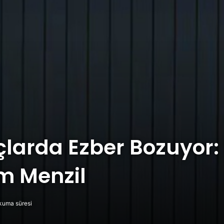
açlarda Ezber Bozuyor
km Menzil
kuma süresi