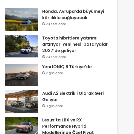
Honda, Avrupa’da büyümeyi
kârlılıkla sağlayacak
23 saat önce
Toyota hibritlere yatırımı
artırıyor: Yeni nesil bataryalar
2027’de geliyor
23 saat önce
Yeni IONIQ 6 Türkiye’de
2 gün önce
Audi A2 Elektrikli Olarak Geri
Geliyor
3 gün önce
Lexus’ta LBX ve RX
Performance Hybrid
Modellerinde Özel Fiyat