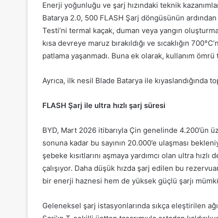
Enerji yoğunluğu ve şarj hızındaki teknik kazanımla
Batarya 2.0, 500 FLASH Şarj döngüsünün ardından 
Testi’ni termal kaçak, duman veya yangın oluşturmad
kısa devreye maruz bırakıldığı ve sıcaklığın 700°C’
patlama yaşanmadı. Buna ek olarak, kullanım ömrü t
Ayrıca, ilk nesil Blade Batarya ile kıyaslandığında t
FLASH Şarj ile ultra hızlı şarj süresi
BYD, Mart 2026 itibarıyla Çin genelinde 4.200’ün 
sonuna kadar bu sayının 20.000’e ulaşması bekleniyo
şebeke kısıtlarını aşmaya yardımcı olan ultra hızlı d
çalışıyor. Daha düşük hızda şarj edilen bu rezerv
bir enerji haznesi hem de yüksek güçlü şarjı mümkü
Geleneksel şarj istasyonlarında sıkça eleştirilen