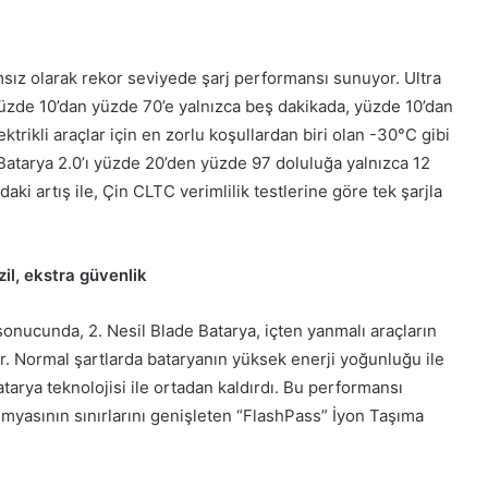
msız olarak rekor seviyede şarj performansı sunuyor. Ultra
yüzde 10’dan yüzde 70’e yalnızca beş dakikada, yüzde 10’dan
trikli araçlar için en zorlu koşullardan biri olan -30°C gibi
Batarya 2.0’ı yüzde 20’den yüzde 97 doluluğa yalnızca 12
ki artış ile, Çin CLTC verimlilik testlerine göre tek şarjla
zil, ekstra güvenlik
 sonucunda, 2. Nesil Blade Batarya, içten yanmalı araçların
r. Normal şartlarda bataryanın yüksek enerji yoğunluğu ile
batarya teknolojisi ile ortadan kaldırdı. Bu performansı
myasının sınırlarını genişleten “FlashPass” İyon Taşıma