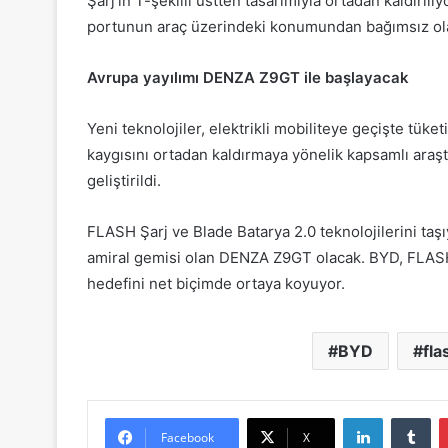
Şarj’ın T-şekilli üstten tasarımıyla ortadan kaldırılı
portunun araç üzerindeki konumundan bağımsız olar
Avrupa yayılımı DENZA Z9GT ile başlayacak
Yeni teknolojiler, elektrikli mobiliteye geçişte tüke
kaygısını ortadan kaldırmaya yönelik kapsamlı araş
geliştirildi.
FLASH Şarj ve Blade Batarya 2.0 teknolojilerini ta
amiral gemisi olan DENZA Z9GT olacak. BYD, FLASH Şa
hedefini net biçimde ortaya koyuyor.
BYD
fla
LinkedIn
Tu
Facebook
X