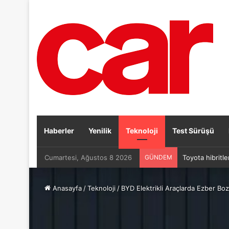
Haberler
Yenilik
Teknoloji
Test Sürüşü
Cumartesi, Ağustos 8 2026
GÜNDEM
Toyota hibritle
Anasayfa
/
Teknoloji
/
BYD Elektrikli Araçlarda Ezber Bo