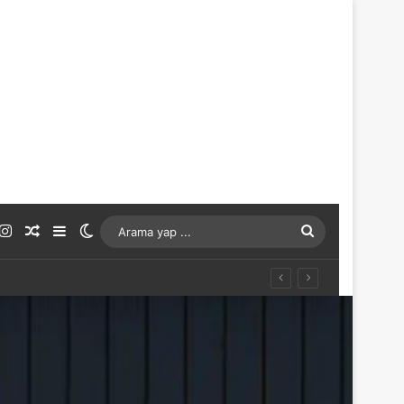
ouTube
Instagram
Rastgele Makale
Kenar Bölmesi
Dış görünümü değiştir
Arama
yap
...