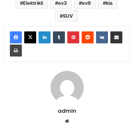
Elektrikli
ev3
ev9
kia
SUV
LinkedIn
Tumblr
Pinterest
Reddit
VKontakte
E-Posta ile paylaş
Yazdır
admin
Web
sitesi