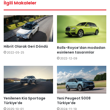
İlgili Makaleler
Hibrit Olarak Geri Döndü
Rolls-Royce’dan modadan
esinlenen tasarımlar
2022-05-25
2022-12-09
Yenilenen Kia Sportage
Yeni Peugeot 5008
Türkiye’de
Türkiye’de
2025-10-01
2024-11-19