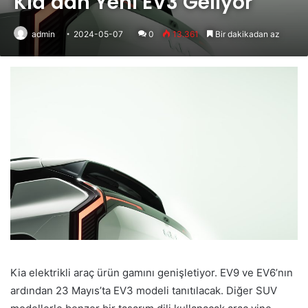
Kia’dan Yeni EV3 Geliyor
admin
2024-05-07
0
13.361
Bir dakikadan az
Kia elektrikli araç ürün gamını genişletiyor. EV9 ve EV6’nın
ardından 23 Mayıs’ta EV3 modeli tanıtılacak. Diğer SUV