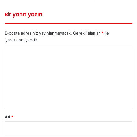
Bir yanıt yazın
E-posta adresiniz yayınlanmayacak.
Gerekli alanlar
*
ile
işaretlenmişlerdir
Y
o
r
u
m
*
Ad
*