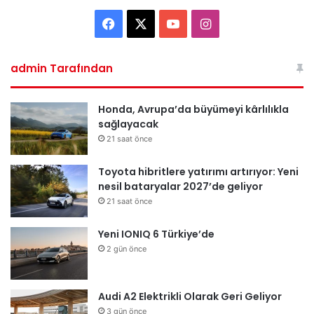
Facebook
X
YouTube
Instagram
admin Tarafından
Honda, Avrupa’da büyümeyi kârlılıkla
sağlayacak
21 saat önce
Toyota hibritlere yatırımı artırıyor: Yeni
nesil bataryalar 2027’de geliyor
21 saat önce
Yeni IONIQ 6 Türkiye’de
2 gün önce
Audi A2 Elektrikli Olarak Geri Geliyor
3 gün önce