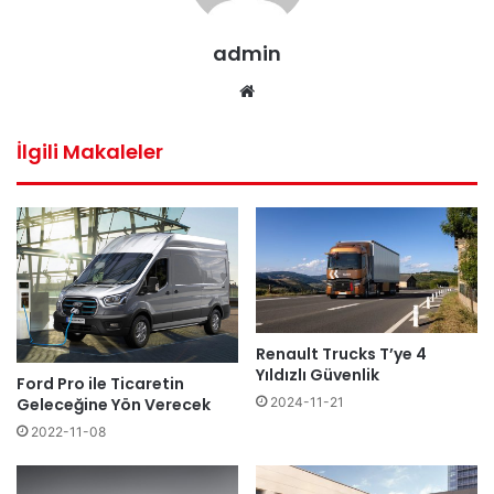
admin
We
b
sit
İlgili Makaleler
esi
Renault Trucks T’ye 4
Yıldızlı Güvenlik
Ford Pro ile Ticaretin
2024-11-21
Geleceğine Yön Verecek
2022-11-08