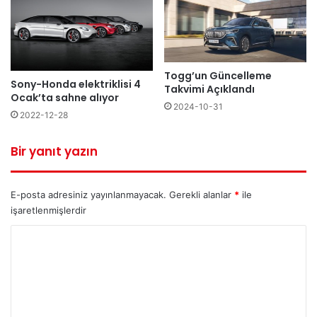
Togg’un Güncelleme
Sony-Honda elektriklisi 4
Takvimi Açıklandı
Ocak’ta sahne alıyor
2024-10-31
2022-12-28
Bir yanıt yazın
E-posta adresiniz yayınlanmayacak.
Gerekli alanlar
*
ile
işaretlenmişlerdir
Y
o
r
u