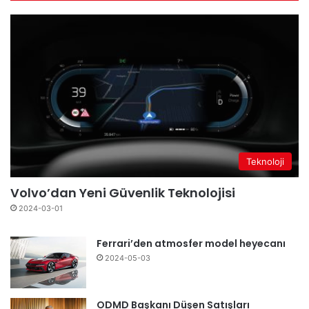
Teknoloji
Volvo’dan Yeni Güvenlik Teknolojisi
2024-03-01
Ferrari’den atmosfer model heyecanı
2024-05-03
ODMD Başkanı Düşen Satışları