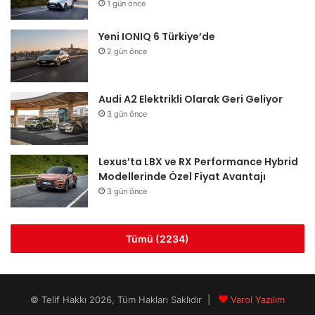
1 gün önce
k
a
Yeni IONIQ 6 Türkiye’de
m
2 gün önce
Audi A2 Elektrikli Olarak Geri Geliyor
3 gün önce
Lexus’ta LBX ve RX Performance Hybrid
Modellerinde Özel Fiyat Avantajı
3 gün önce
Tümü (2234)
© Telif Hakkı 2026, Tüm Hakları Saklıdır |
Varol Yazılım