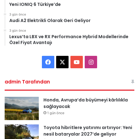
Yeni IONIQ 6 Türkiye’de
3 gün önce
Audi A2 Elektrikli Olarak Geri Geliyor
3 gün önce
Lexus’ta LBX ve RX Performance Hybrid Modellerinde
Özel Fiyat Avantajı
F
X
Y
I
a
o
n
admin Tarafından
c
u
s
e
T
t
Honda, Avrupa’da büyümeyi kârlılıkla
sağlayacak
b
u
a
1 gün önce
o
b
g
Toyota hibritlere yatırımı artırıyor: Yeni
nesil bataryalar 2027’de geliyor
o
e
r