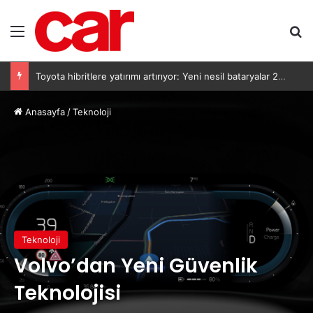
Menü
A
Toyota hibritlere yatırımı artırıyor: Yeni nesil bataryalar 2027’de geliyor
Anasayfa
/
Teknoloji
Teknoloji
Volvo’dan Yeni Güvenlik
Teknolojisi