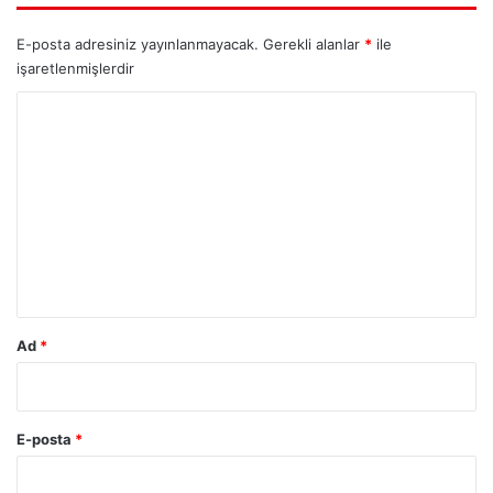
E-posta adresiniz yayınlanmayacak.
Gerekli alanlar
*
ile
işaretlenmişlerdir
Y
o
r
u
m
*
Ad
*
E-posta
*