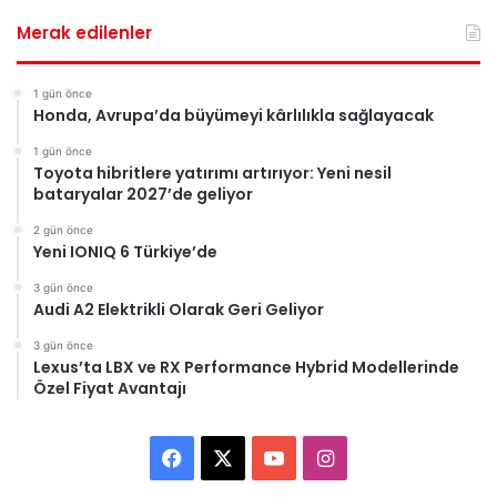
Merak edilenler
1 gün önce
Honda, Avrupa’da büyümeyi kârlılıkla sağlayacak
1 gün önce
Toyota hibritlere yatırımı artırıyor: Yeni nesil
bataryalar 2027’de geliyor
2 gün önce
Yeni IONIQ 6 Türkiye’de
3 gün önce
Audi A2 Elektrikli Olarak Geri Geliyor
3 gün önce
Lexus’ta LBX ve RX Performance Hybrid Modellerinde
Özel Fiyat Avantajı
Facebook
X
YouTube
Instagram