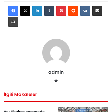
LinkedIn
Tumblr
Pinterest
Reddit
VKontakte
E-Posta ile paylaş
Yazdır
admin
Web
sitesi
İlgili Makaleler
Vestibulum commodo