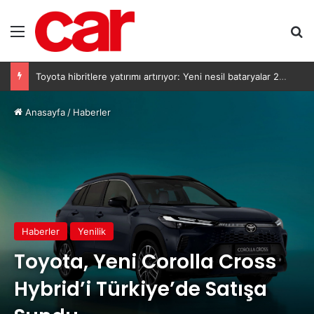
Menü
Ar
Toyota hibritlere yatırımı artırıyor: Yeni nesil bataryalar 2027’de geliyor
Anasayfa
/
Haberler
Haberler
Yenilik
Toyota, Yeni Corolla Cross
Hybrid’i Türkiye’de Satışa