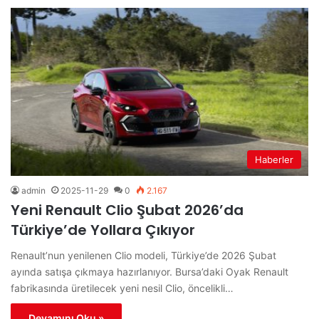
Haberler
admin
2025-11-29
0
2.167
Yeni Renault Clio Şubat 2026’da
Türkiye’de Yollara Çıkıyor
Renault’nun yenilenen Clio modeli, Türkiye’de 2026 Şubat
ayında satışa çıkmaya hazırlanıyor. Bursa’daki Oyak Renault
fabrikasında üretilecek yeni nesil Clio, öncelikli…
Devamını Oku »