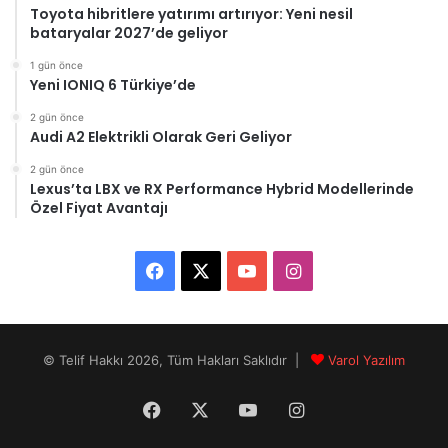
Toyota hibritlere yatırımı artırıyor: Yeni nesil
bataryalar 2027’de geliyor
1 gün önce
Yeni IONIQ 6 Türkiye’de
2 gün önce
Audi A2 Elektrikli Olarak Geri Geliyor
2 gün önce
Lexus’ta LBX ve RX Performance Hybrid Modellerinde
Özel Fiyat Avantajı
F
X
Y
I
a
o
n
c
u
s
© Telif Hakkı 2026, Tüm Hakları Saklıdır |
Varol Yazılım
e
T
t
Facebook
X
YouTube
Instagram
b
u
a