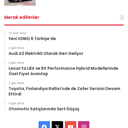
Merak edilenler
12 saat önce
Yeni IONIQ 6 Türkiye’de
2 gün önce
Audi A2 Elektrikli Olarak Geri Geliyor
2 gün önce
Lexus’ta LBX ve RX Performance Hybrid Modellerinde
Özel Fiyat Avantajı
2 gün önce
Toyota, Finlandiya Rallisi’nde de Zafer Serisini Devam
Ettirdi
3 gün önce
Otomotiv Satışlarında Sert Düşüş
Facebook
X
YouTube
Instagram