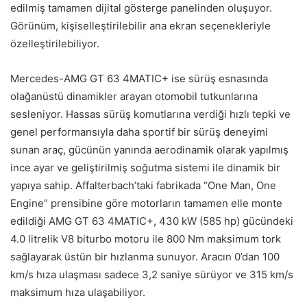
edilmiş tamamen dijital gösterge panelinden oluşuyor.
Görünüm, kişiselleştirilebilir ana ekran seçenekleriyle
özelleştirilebiliyor.
Mercedes-AMG GT 63 4MATIC+ ise sürüş esnasında
olağanüstü dinamikler arayan otomobil tutkunlarına
sesleniyor. Hassas sürüş komutlarına verdiği hızlı tepki ve
genel performansıyla daha sportif bir sürüş deneyimi
sunan araç, gücünün yanında aerodinamik olarak yapılmış
ince ayar ve geliştirilmiş soğutma sistemi ile dinamik bir
yapıya sahip. Affalterbach’taki fabrikada “One Man, One
Engine” prensibine göre motorların tamamen elle monte
edildiği AMG GT 63 4MATIC+, 430 kW (585 hp) gücündeki
4.0 litrelik V8 biturbo motoru ile 800 Nm maksimum tork
sağlayarak üstün bir hızlanma sunuyor. Aracın 0’dan 100
km/s hıza ulaşması sadece 3,2 saniye sürüyor ve 315 km/s
maksimum hıza ulaşabiliyor.