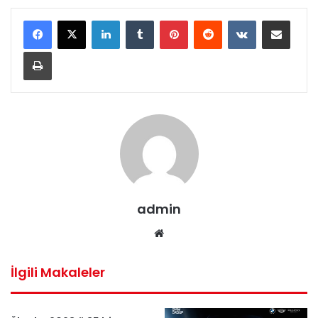
LinkedIn
Tumblr
Pinterest
Reddit
VKontakte
E-Posta ile paylaş
Yazdır
admin
Web
sitesi
İlgili Makaleler