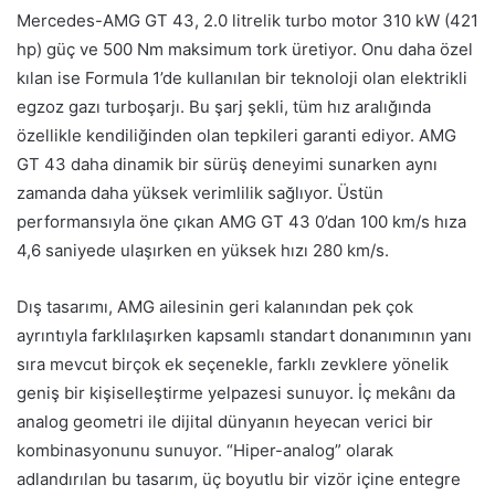
Mercedes-AMG GT 43, 2.0 litrelik turbo motor 310 kW (421
hp) güç ve 500 Nm maksimum tork üretiyor. Onu daha özel
kılan ise Formula 1’de kullanılan bir teknoloji olan elektrikli
egzoz gazı turboşarjı. Bu şarj şekli, tüm hız aralığında
özellikle kendiliğinden olan tepkileri garanti ediyor. AMG
GT 43 daha dinamik bir sürüş deneyimi sunarken aynı
zamanda daha yüksek verimlilik sağlıyor. Üstün
performansıyla öne çıkan AMG GT 43 0’dan 100 km/s hıza
4,6 saniyede ulaşırken en yüksek hızı 280 km/s.
Dış tasarımı, AMG ailesinin geri kalanından pek çok
ayrıntıyla farklılaşırken kapsamlı standart donanımının yanı
sıra mevcut birçok ek seçenekle, farklı zevklere yönelik
geniş bir kişiselleştirme yelpazesi sunuyor. İç mekânı da
analog geometri ile dijital dünyanın heyecan verici bir
kombinasyonunu sunuyor. “Hiper-analog” olarak
adlandırılan bu tasarım, üç boyutlu bir vizör içine entegre