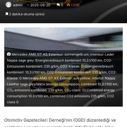
admin
2025-06-20
0
1.096
2 dakika okuma süresi
Mercedes-AMG GT 43; Exterieur: sonnengelb uni; Interieur: Leder
Nappa sage grey (Energieverbrauch kombiniert 10,3 l/100 km, CO2-
Emissionen kombiniert: 235 g/km, CO2-Klasse: G);Energieverbrauch
kombiniert: 10,3 l/100 km, CO2-Emissionen kombiniert: 235 g/km, CO2-
Klasse: G Mercedes-AMG GT 43; Exterior: sun yellow; Interior: Nappa
Leather sage grey/black (energy consumption, combined 10,3 l/100 km,
CO₂ emissions combined: 235 g/km, CO₂-class: G);Combined energy
consumption 10.3 l/100 km, combined CO2 emissions 235 g/km, CO2
class G
Otomotiv Gazetecileri Derneği’nin (OGD) düzenlediği ve