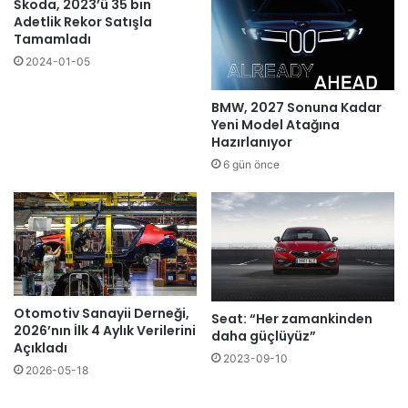
Škoda, 2023’ü 35 bin
Adetlik Rekor Satışla
Tamamladı
2024-01-05
BMW, 2027 Sonuna Kadar
Yeni Model Atağına
Hazırlanıyor
6 gün önce
Otomotiv Sanayii Derneği,
Seat: “Her zamankinden
2026’nın İlk 4 Aylık Verilerini
daha güçlüyüz”
Açıkladı
2023-09-10
2026-05-18