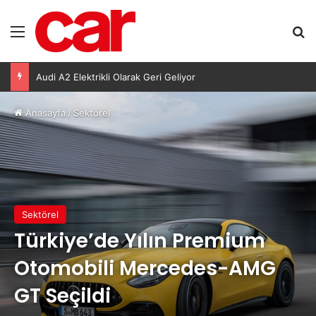
Menü
Ar
Lexus’ta LBX ve RX Performance Hybrid Modellerinde Özel Fiyat Avantajı
Anasayfa
/
Sektörel
Sektörel
Türkiye’de Yılın Premium
Otomobili Mercedes-AMG
GT Seçildi