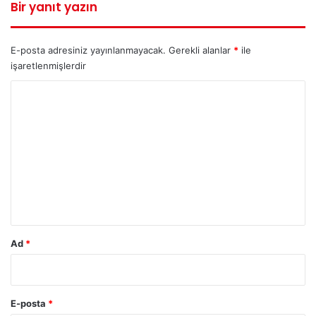
Bir yanıt yazın
E-posta adresiniz yayınlanmayacak.
Gerekli alanlar
*
ile
işaretlenmişlerdir
Y
o
r
u
m
*
Ad
*
E-posta
*