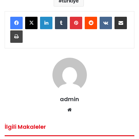
türkiye
LinkedIn
Tumblr
Pinterest
Reddit
VKontakte
E-Posta ile paylaş
Yazdır
admin
Web
sitesi
İlgili Makaleler