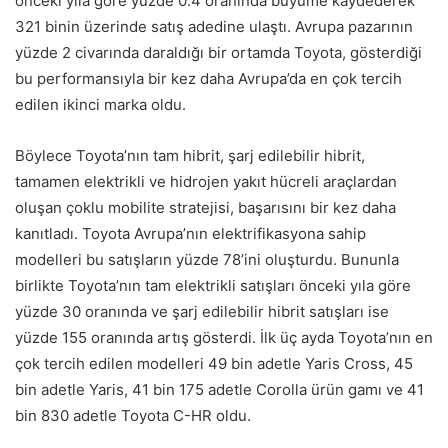
önceki yıla göre yüzde 0.4 oranında büyüme kaydederek
321 binin üzerinde satış adedine ulaştı. Avrupa pazarının
yüzde 2 civarında daraldığı bir ortamda Toyota, gösterdiği
bu performansıyla bir kez daha Avrupa’da en çok tercih
edilen ikinci marka oldu.
Böylece Toyota’nın tam hibrit, şarj edilebilir hibrit,
tamamen elektrikli ve hidrojen yakıt hücreli araçlardan
oluşan çoklu mobilite stratejisi, başarısını bir kez daha
kanıtladı. Toyota Avrupa’nın elektrifikasyona sahip
modelleri bu satışların yüzde 78’ini oluşturdu. Bununla
birlikte Toyota’nın tam elektrikli satışları önceki yıla göre
yüzde 30 oranında ve şarj edilebilir hibrit satışları ise
yüzde 155 oranında artış gösterdi. İlk üç ayda Toyota’nın en
çok tercih edilen modelleri 49 bin adetle Yaris Cross, 45
bin adetle Yaris, 41 bin 175 adetle Corolla ürün gamı ve 41
bin 830 adetle Toyota C-HR oldu.