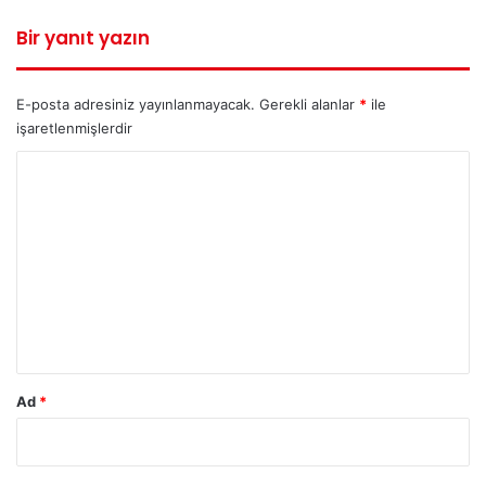
Bir yanıt yazın
E-posta adresiniz yayınlanmayacak.
Gerekli alanlar
*
ile
işaretlenmişlerdir
Y
o
r
u
m
*
Ad
*