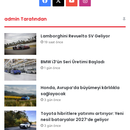
Facebook
X
YouTube
Instagram
admin Tarafından
Lamborghini Revuelto SV Geliyor
19 saat önce
BMW i3’ün Seri Üretimi Başladı
1 gün önce
Honda, Avrupa’da büyümeyi kârlılıkla
sağlayacak
3 gün önce
Toyota hibritlere yatırımı artırıyor: Yeni
nesil bataryalar 2027’de geliyor
3 gün önce