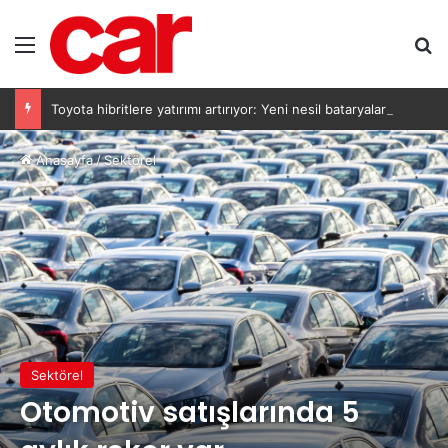
Menü
Ar
Toyota hibritlere yatırımı artırıyor: Yeni nesil bataryalar 2027’de geliyor
Anasayfa
/
Sektörel
Sektörel
Otomotiv satışlarında 5