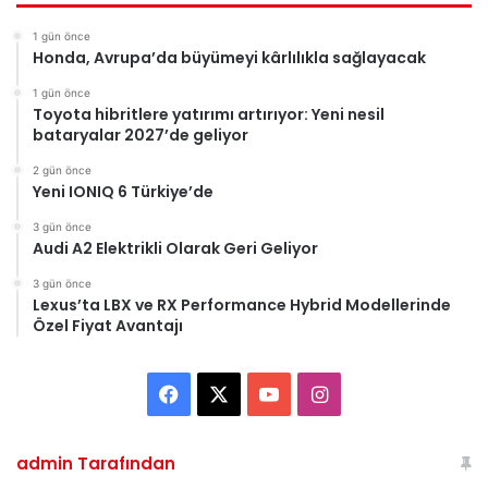
1 gün önce
Honda, Avrupa’da büyümeyi kârlılıkla sağlayacak
1 gün önce
Toyota hibritlere yatırımı artırıyor: Yeni nesil
bataryalar 2027’de geliyor
2 gün önce
Yeni IONIQ 6 Türkiye’de
3 gün önce
Audi A2 Elektrikli Olarak Geri Geliyor
3 gün önce
Lexus’ta LBX ve RX Performance Hybrid Modellerinde
Özel Fiyat Avantajı
Facebook
X
YouTube
Instagram
admin Tarafından