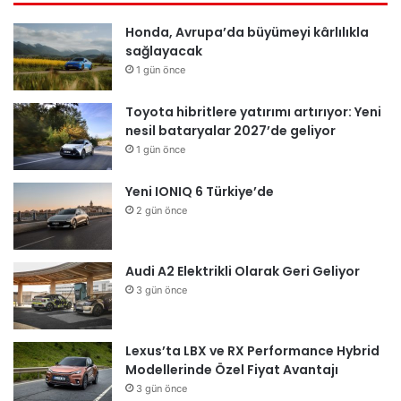
Honda, Avrupa’da büyümeyi kârlılıkla
sağlayacak
1 gün önce
Toyota hibritlere yatırımı artırıyor: Yeni
nesil bataryalar 2027’de geliyor
1 gün önce
Yeni IONIQ 6 Türkiye’de
2 gün önce
Audi A2 Elektrikli Olarak Geri Geliyor
3 gün önce
Lexus’ta LBX ve RX Performance Hybrid
Modellerinde Özel Fiyat Avantajı
3 gün önce