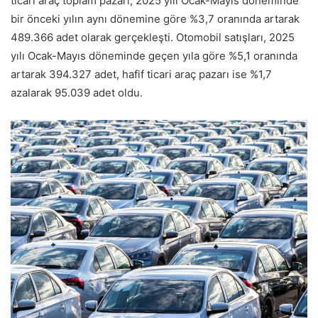
ticari araç toplam pazarı, 2025 yılı Ocak-Mayıs döneminde
bir önceki yılın aynı dönemine göre %3,7 oranında artarak
489.366 adet olarak gerçekleşti. Otomobil satışları, 2025
yılı Ocak-Mayıs döneminde geçen yıla göre %5,1 oranında
artarak 394.327 adet, hafif ticari araç pazarı ise %1,7
azalarak 95.039 adet oldu.