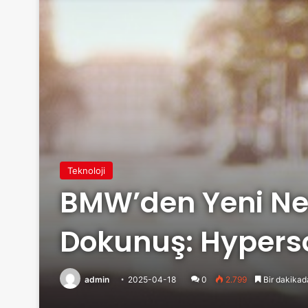
Teknoloji
BMW’den Yeni Nesi
Dokunuş: Hyperso
admin
2025-04-18
0
2.799
Bir dakikad