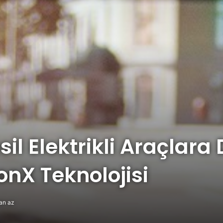
l Elektrikli Araçlara
nX Teknolojisi
an az