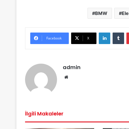
BMW
Ele
LinkedIn
Tu
Facebook
X
admin
Web
sitesi
İlgili Makaleler