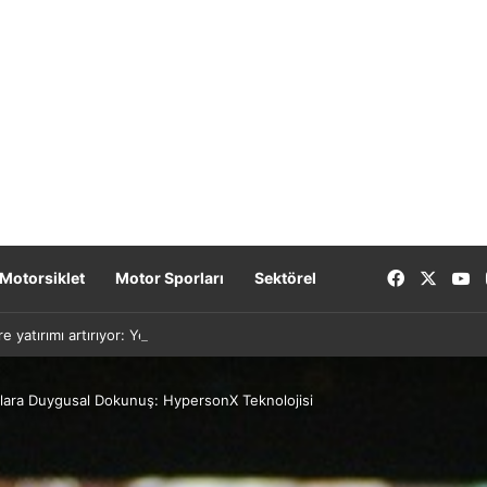
Facebook
X
Y
Motorsiklet
Motor Sporları
Sektörel
re yatırımı artırıyor: Yeni nesil bataryalar 2027’de geliyor
açlara Duygusal Dokunuş: HypersonX Teknolojisi