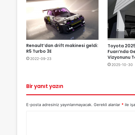
Renault’dan drift makinesi geldi:
Toyota 2025
R5 Turbo 3E
Fuarı’nda Ge
Vizyonunu T
2022-09-23
2025-10-30
Bir yanıt yazın
E-posta adresiniz yayınlanmayacak.
Gerekli alanlar
*
ile iş
Y
o
r