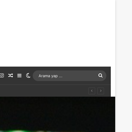
ouTube
Instagram
Rastgele Makale
Kenar Bölmesi
Dış görünümü değiştir
Arama
yap
...