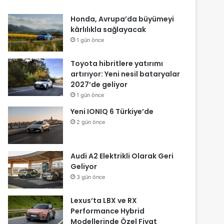
Honda, Avrupa’da büyümeyi
kârlılıkla sağlayacak
1 gün önce
Toyota hibritlere yatırımı
artırıyor: Yeni nesil bataryalar
2027’de geliyor
1 gün önce
Yeni IONIQ 6 Türkiye’de
2 gün önce
Audi A2 Elektrikli Olarak Geri
Geliyor
3 gün önce
Lexus’ta LBX ve RX
Performance Hybrid
Modellerinde Özel Fiyat