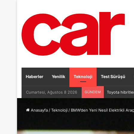
Haberler
Yenilik
Teknoloji
Test Sürüşü
Cumartesi, Ağustos 8 2026
GÜNDEM
Toyota hibritle
Anasayfa
/
Teknoloji
/
BMW’den Yeni Nesil Elektrikli Ar