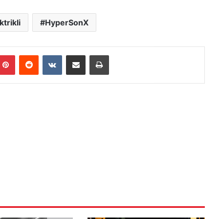
ktrikli
HyperSonX
mblr
Pinterest
Reddit
VKontakte
E-Posta ile paylaş
Yazdır