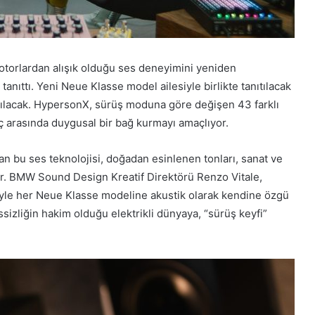
 motorlardan alışık olduğu ses deneyimini yeniden
tanıttı. Yeni Neue Klasse model ailesiyle birlikte tanıtılacak
anılacak. HypersonX, sürüş moduna göre değişen 43 farklı
raç arasında duygusal bir bağ kurmayı amaçlıyor.
n bu ses teknolojisi, doğadan esinlenen tonları, sanat ve
or. BMW Sound Design Kreatif Direktörü Renzo Vitale,
riyle her Neue Klasse modeline akustik olarak kendine özgü
ssizliğin hakim olduğu elektrikli dünyaya, “sürüş keyfi”