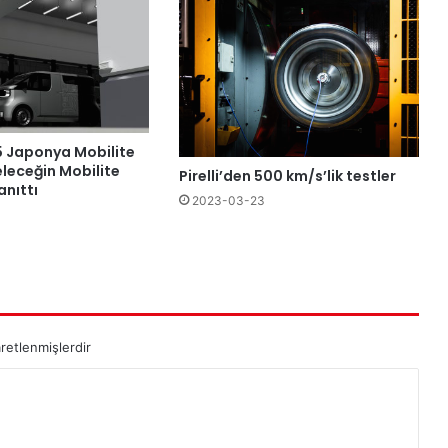
 Japonya Mobilite
leceğin Mobilite
Pirelli’den 500 km/s’lik testler
anıttı
2023-03-23
aretlenmişlerdir