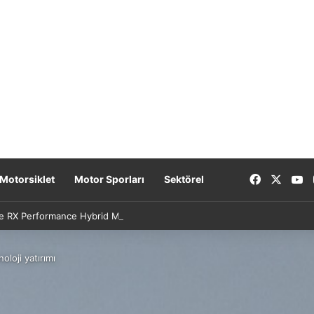
Facebook
X
Y
Motorsiklet
Motor Sporları
Sektörel
e RX Performance Hybrid Modellerinde Özel Fiyat Avantajı
oloji yatırımı