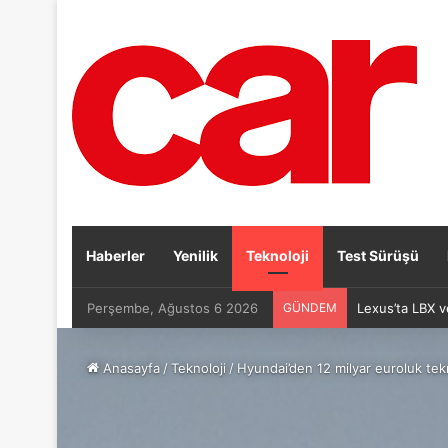
Haberler
Yenilik
Teknoloji
Test Sürüşü
Perşembe, Ağustos 6 2026
GÜNDEM
Lexus’ta LBX v
Anasayfa
/
Teknoloji
/
Hyundai’den 12 milyar euroluk tekn