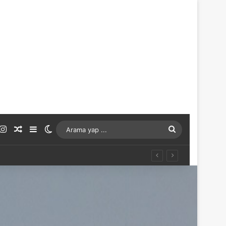
ouTube
Instagram
Rastgele Makale
Kenar Bölmesi
Dış görünümü değiştir
Arama
yap
...