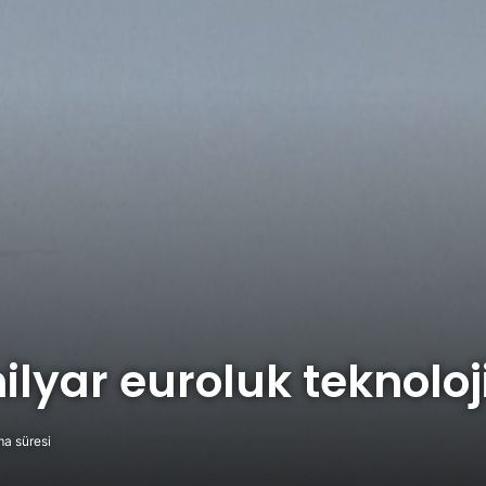
lyar euroluk teknoloji
a süresi