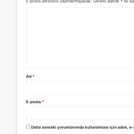
E-posta adresiniz yayınlanmayacak.
Gerekli alanlar
*
ile iş
Y
o
r
u
m
*
Ad
*
E-posta
*
Daha sonraki yorumlarımda kullanılması için adım, e-