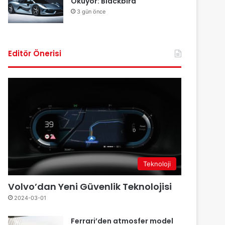
Okuyor: Blackbird
3 gün önce
Editör Önerisi
Teknoloji
Volvo’dan Yeni Güvenlik Teknolojisi
2024-03-01
Ferrari’den atmosfer model