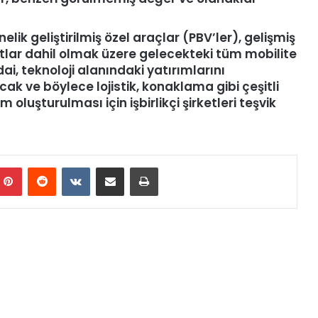
elik geliştirilmiş özel araçlar (PBV’ler), gelişmiş
tlar dahil olmak üzere gelecekteki tüm mobilite
ai, teknoloji alanındaki yatırımlarını
cak ve böylece lojistik, konaklama gibi çeşitli
 oluşturulması için işbirlikçi şirketleri teşvik
mblr
Pinterest
Reddit
VKontakte
E-Posta ile paylaş
Yazdır