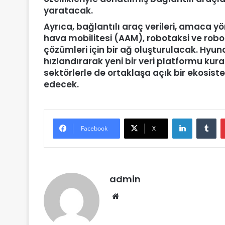
yaratacak.
Ayrıca, bağlantılı araç verileri, amaca yön
hava mobilitesi (AAM), robotaksi ve robo
çözümleri için bir ağ oluşturulacak. Hyund
hızlandırarak yeni bir veri platformu kura
sektörlerle de ortaklaşa açık bir ekosistem
edecek.
LinkedIn
Tu
Facebook
X
admin
Web
sitesi