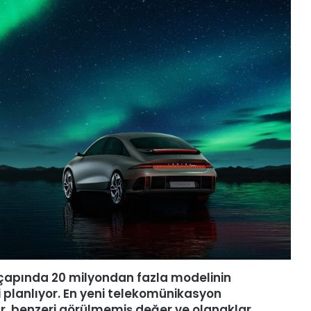
 çapında 20 milyondan fazla modelinin
 planlıyor. En yeni telekomünikasyon
lar, benzeri görülmemiş değer ve olanaklar