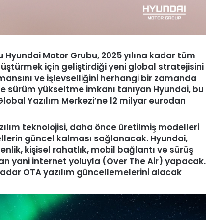
ğu Hyundai Motor Grubu, 2025 yılına kadar tüm
ştürmek için geliştirdiği yeni global stratejisini
rmansını ve işlevselliğini herhangi bir zamanda
ve sürüm yükseltme imkanı tanıyan Hyundai, bu
 Global Yazılım Merkezi’ne 12 milyar eurodan
zılım teknolojisi, daha önce üretilmiş modelleri
ellerin güncel kalması sağlanacak. Hyundai,
ik, kişisel rahatlık, mobil bağlantı ve sürüş
dan yani internet yoluyla (Over The Air) yapacak.
a kadar OTA yazılım güncellemelerini alacak