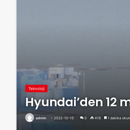
Teknoloji
Hyundai’den 12 mi
admin
2022-10-15
0
416
1 dakika okum