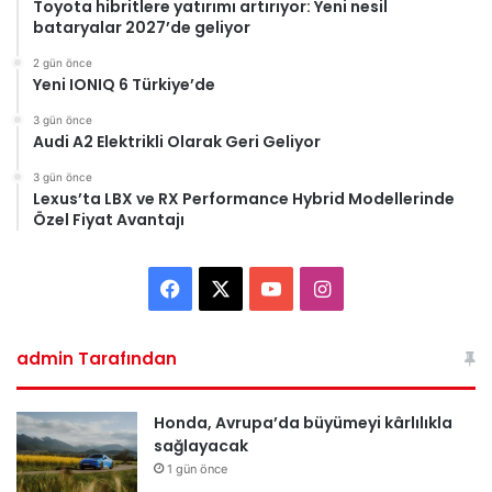
Toyota hibritlere yatırımı artırıyor: Yeni nesil
bataryalar 2027’de geliyor
2 gün önce
Yeni IONIQ 6 Türkiye’de
3 gün önce
Audi A2 Elektrikli Olarak Geri Geliyor
3 gün önce
Lexus’ta LBX ve RX Performance Hybrid Modellerinde
Özel Fiyat Avantajı
Facebook
X
YouTube
Instagram
admin Tarafından
Honda, Avrupa’da büyümeyi kârlılıkla
sağlayacak
1 gün önce