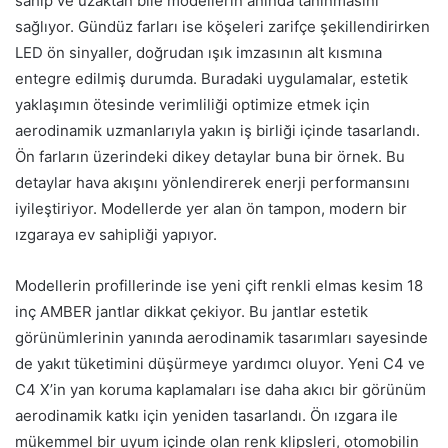
sahip ve uzaktan bile modellerin anında tanınmasını
sağlıyor. Gündüz farları ise köşeleri zarifçe şekillendirirken
LED ön sinyaller, doğrudan ışık imzasının alt kısmına
entegre edilmiş durumda. Buradaki uygulamalar, estetik
yaklaşımın ötesinde verimliliği optimize etmek için
aerodinamik uzmanlarıyla yakın iş birliği içinde tasarlandı.
Ön farların üzerindeki dikey detaylar buna bir örnek. Bu
detaylar hava akışını yönlendirerek enerji performansını
iyileştiriyor. Modellerde yer alan ön tampon, modern bir
ızgaraya ev sahipliği yapıyor.
Modellerin profillerinde ise yeni çift renkli elmas kesim 18
inç AMBER jantlar dikkat çekiyor. Bu jantlar estetik
görünümlerinin yanında aerodinamik tasarımları sayesinde
de yakıt tüketimini düşürmeye yardımcı oluyor. Yeni C4 ve
C4 X’in yan koruma kaplamaları ise daha akıcı bir görünüm
aerodinamik katkı için yeniden tasarlandı. Ön ızgara ile
mükemmel bir uyum içinde olan renk klipsleri, otomobilin