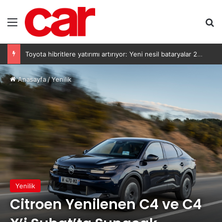
Menü
Ar
Toyota hibritlere yatırımı artırıyor: Yeni nesil bataryalar 2027’de geliyor
Anasayfa
/
Yenilik
Yenilik
Citroen Yenilenen C4 ve C4