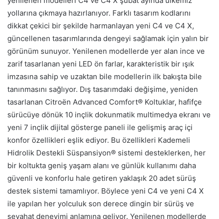
yenilenen modelleri C4 ve C4 X şubat ayında ülkemiz
yollarına çıkmaya hazırlanıyor. Farklı tasarım kodlarını
dikkat çekici bir şekilde harmanlayan yeni C4 ve C4 X,
güncellenen tasarımlarında dengeyi sağlamak için yalın bir
görünüm sunuyor. Yenilenen modellerde yer alan ince ve
zarif tasarlanan yeni LED ön farlar, karakteristik bir ışık
imzasına sahip ve uzaktan bile modellerin ilk bakışta bile
tanınmasını sağlıyor. Dış tasarımdaki değişime, yeniden
tasarlanan Citroën Advanced Comfort® Koltuklar, hafifçe
sürücüye dönük 10 inçlik dokunmatik multimedya ekranı ve
yeni 7 inçlik dijital gösterge paneli ile gelişmiş araç içi
konfor özellikleri eşlik ediyor. Bu özellikleri Kademeli
Hidrolik Destekli Süspansiyon® sistemi desteklerken, her
bir koltukta geniş yaşam alanı ve günlük kullanımı daha
güvenli ve konforlu hale getiren yaklaşık 20 adet sürüş
destek sistemi tamamlıyor. Böylece yeni C4 ve yeni C4 X
ile yapılan her yolculuk son derece dingin bir sürüş ve
seyahat deneyimi anlamına geliyor. Yenilenen modellerde