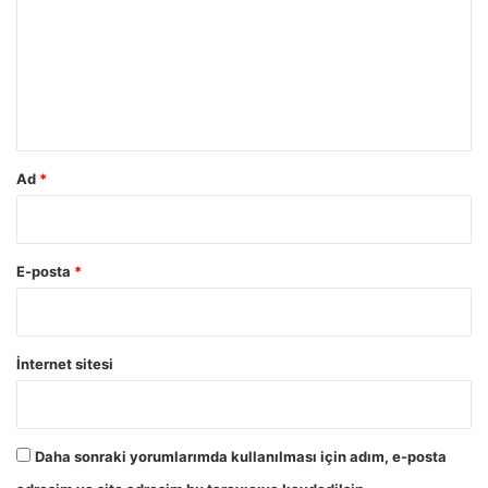
r
u
m
*
Ad
*
E-posta
*
İnternet sitesi
Daha sonraki yorumlarımda kullanılması için adım, e-posta