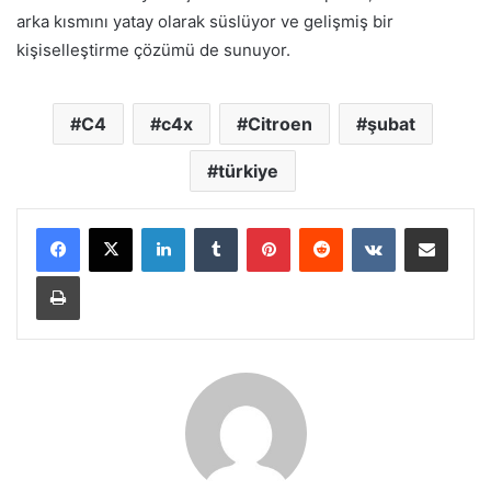
arka kısmını yatay olarak süslüyor ve gelişmiş bir
kişiselleştirme çözümü de sunuyor.
C4
c4x
Citroen
şubat
türkiye
LinkedIn
Tumblr
Pinterest
Reddit
VKontakte
E-Posta ile paylaş
Yazdır