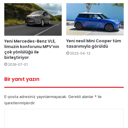
Yeni nesil Mini Cooper tüm
Yeni Mercedes-Benz VLE,
tasarımıyla görüldü
limuzin konforunu MPV’nin
çok yönlülüğü ile
2023-04-12
birleştiriyor
2026-07-01
Bir yanıt yazın
E-posta adresiniz yayınlanmayacak.
Gerekli alanlar
*
ile
işaretlenmişlerdir
Y
o