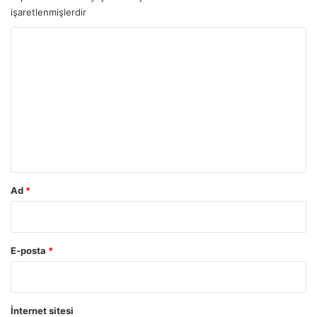
işaretlenmişlerdir
Y
o
r
u
m
*
Ad
*
E-posta
*
İnternet sitesi