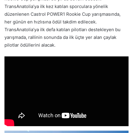
TransAnatolia’ya ilk kez katılan sporculara yönelik
düzenlenen Castrol POWER1 Rookie Cup yarışmasında,
her günün en hızlısına ödül takdim edilecek.
TransAnatolia’ya ilk defa katılan pilotları destekleyen bu
yarışmada, rallinin sonunda da ilk üçte yer alan çaylak
pilotlar ödüllerini alacak.