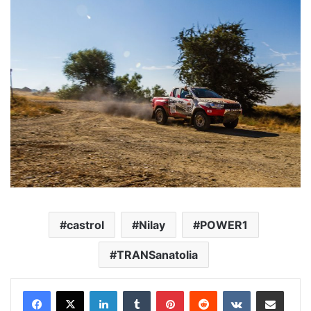
castrol
Nilay
POWER1
TRANSanatolia
LinkedIn
Tumblr
Pinterest
Reddit
VKontakte
E-Posta ile paylaş