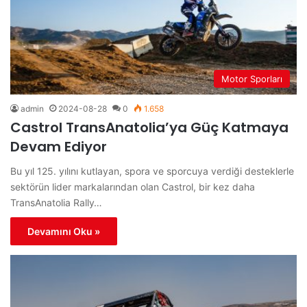
Motor Sporları
admin
2024-08-28
0
1.658
Castrol TransAnatolia’ya Güç Katmaya
Devam Ediyor
Bu yıl 125. yılını kutlayan, spora ve sporcuya verdiği desteklerle
sektörün lider markalarından olan Castrol, bir kez daha
TransAnatolia Rally…
Devamını Oku »