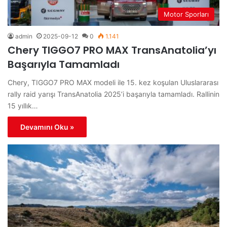
Motor Sporları
admin
2025-09-12
0
1.141
Chery TIGGO7 PRO MAX TransAnatolia’yı
Başarıyla Tamamladı
Chery, TIGGO7 PRO MAX modeli ile 15. kez koşulan Uluslararası
rally raid yarışı TransAnatolia 2025’i başarıyla tamamladı. Rallinin
15 yıllık…
Devamını Oku »