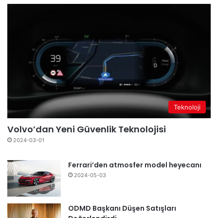
Teknoloji
Volvo’dan Yeni Güvenlik Teknolojisi
2024-03-01
Ferrari’den atmosfer model heyecanı
2024-05-03
ODMD Başkanı Düşen Satışları