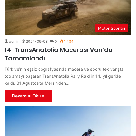
Motor Sporları
admin
2024-09-08
0
1.484
14. TransAnatolia Macerası Van’da
Tamamlandı
Türkiye’nin eşsiz coğrafyasında macera ve sporu tek yarışta
toplamayı başaran TransAnatolia Rally Raid’in 14. yıl geride
kaldı. 31 Ağustos’ta Mersin’den…
Devamını Oku »