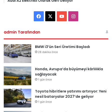
Audi A2 Elektrikli Olarak Geri Geliyor
Facebook
X
YouTube
Instagram
admin Tarafından
BMW i3’ün Seri Üretimi Başladı
28 dakika önce
Honda, Avrupa’da büyümeyi kârlılıkla
sağlayacak
1 gün önce
Toyota hibritlere yatırımı artırıyor: Yeni
nesil bataryalar 2027’de geliyor
1 gün önce