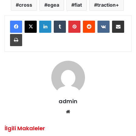
cross
egea
fiat
traction+
LinkedIn
Tumblr
Pinterest
Reddit
VKontakte
E-Posta ile paylaş
Yazdır
admin
Web
sitesi
İlgili Makaleler