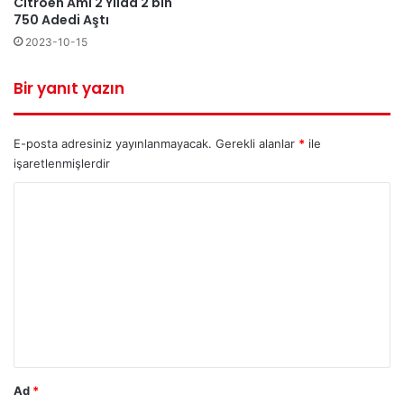
Citroen Ami 2 Yılda 2 bin
750 Adedi Aştı
2023-10-15
Bir yanıt yazın
E-posta adresiniz yayınlanmayacak.
Gerekli alanlar
*
ile
işaretlenmişlerdir
Y
o
r
u
m
*
Ad
*