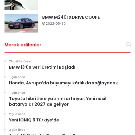
BMW M240I XDRIVE COUPE
2022-05-30
Merak edilenler
28 dakika önce
BMW i3’ün Seri Üretimi Başladı
1 gün önce
Honda, Avrupa’da büyümeyi kârlılıkla sağlayacak
1 gün önce
Toyota hibritlere yatırımı artırıyor: Yeni nesil
bataryalar 2027’de geliyor
2 gün önce
Yeni IONIQ 6 Türkiye’de
3 gün önce