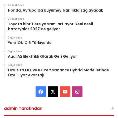
21 saat önce
Honda, Avrupa’da büyümeyi kârlılıkla sağlayacak
21 saat önce
Toyota hibritlere yatırımı artırıyor: Yeni nesil
bataryalar 2027’de geliyor
2 gün önce
Yeni IONIQ 6 Türkiye’de
3 gün önce
Audi A2 Elektrikli Olarak Geri Geliyor
3 gün önce
Lexus’ta LBX ve RX Performance Hybrid Modellerinde
Özel Fiyat Avantajı
Facebook
X
YouTube
Instagram
admin Tarafından