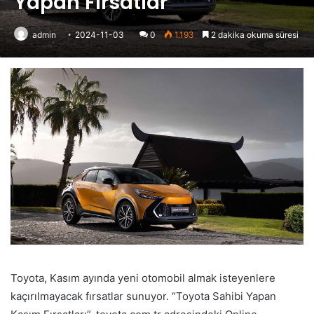
Yapan Fırsatlar
admin
2024-11-03
0
1.193
2 dakika okuma süresi
Toyota, Kasım ayında yeni otomobil almak isteyenlere
kaçırılmayacak fırsatlar sunuyor. “Toyota Sahibi Yapan