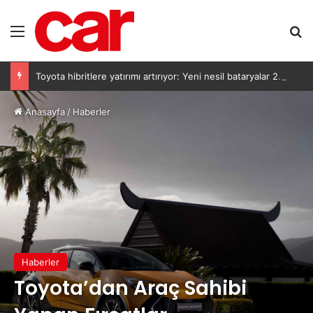
Menü
Ar
Toyota hibritlere yatırımı artırıyor: Yeni nesil bataryalar 2027’de geliyor
Anasayfa
/
Haberler
Haberler
Toyota’dan Araç Sahibi