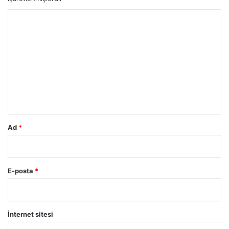
Y
o
r
u
m
*
Ad
*
E-posta
*
İnternet sitesi