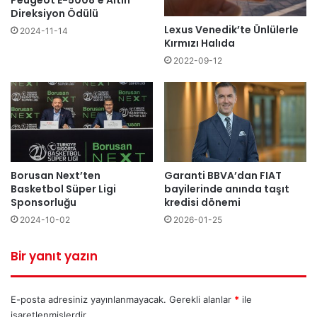
Peugeot E-5008’e Altın
Direksiyon Ödülü
Lexus Venedik’te Ünlülerle
2024-11-14
Kırmızı Halıda
2022-09-12
Borusan Next’ten
Garanti BBVA’dan FIAT
Basketbol Süper Ligi
bayilerinde anında taşıt
Sponsorluğu
kredisi dönemi
2024-10-02
2026-01-25
Bir yanıt yazın
E-posta adresiniz yayınlanmayacak.
Gerekli alanlar
*
ile
işaretlenmişlerdir