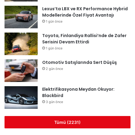
Lexus’ta LBX ve RX Performance Hybrid
Modellerinde Özel Fiyat Avantajı
1 gün önce
Toyota, Finlandiya Rallisi’nde de Zafer
Serisini Devam Ettirdi
1 gün önce
Otomotiv Satışlarında Sert Düşüş
2 gün önce
Elektrifikasyona Meydan Okuyor:
Blackbird
3 gün önce
Tümü (2231)