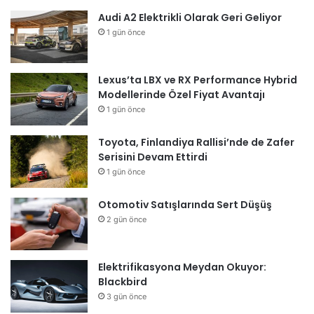
Audi A2 Elektrikli Olarak Geri Geliyor
1 gün önce
Lexus’ta LBX ve RX Performance Hybrid
Modellerinde Özel Fiyat Avantajı
1 gün önce
Toyota, Finlandiya Rallisi’nde de Zafer
Serisini Devam Ettirdi
1 gün önce
Otomotiv Satışlarında Sert Düşüş
2 gün önce
Elektrifikasyona Meydan Okuyor:
Blackbird
3 gün önce