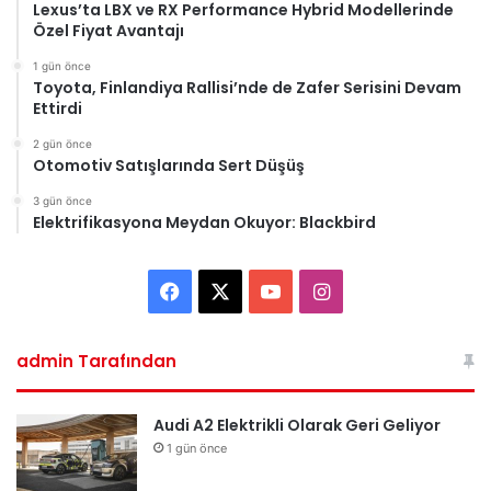
Lexus’ta LBX ve RX Performance Hybrid Modellerinde
Özel Fiyat Avantajı
1 gün önce
Toyota, Finlandiya Rallisi’nde de Zafer Serisini Devam
Ettirdi
2 gün önce
Otomotiv Satışlarında Sert Düşüş
3 gün önce
Elektrifikasyona Meydan Okuyor: Blackbird
Facebook
X
YouTube
Instagram
admin Tarafından
Audi A2 Elektrikli Olarak Geri Geliyor
1 gün önce