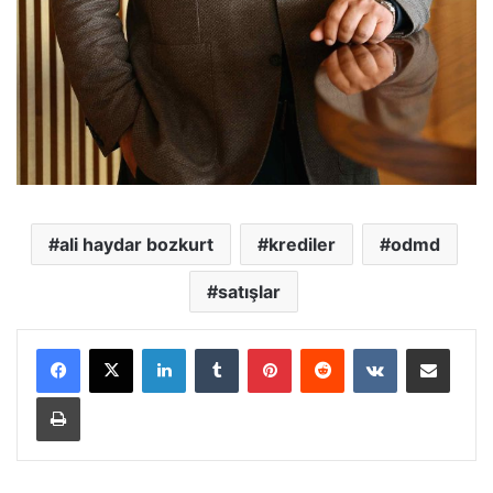
ali haydar bozkurt
krediler
odmd
satışlar
LinkedIn
Tumblr
Pinterest
Reddit
VKontakte
E-Posta ile paylaş
Yazdır