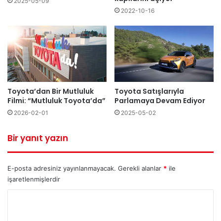
2025-05-09
2022-10-16
Toyota’dan Bir Mutluluk
Toyota Satışlarıyla
Filmi: “Mutluluk Toyota’da”
Parlamaya Devam Ediyor
2026-02-01
2025-05-02
Bir yanıt yazın
E-posta adresiniz yayınlanmayacak.
Gerekli alanlar
*
ile
işaretlenmişlerdir
Y
o