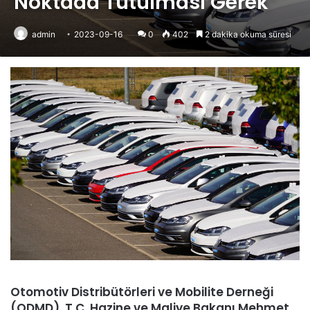
Noktada Tutulması Gerek”
admin
2023-09-16
0
402
2 dakika okuma süresi
Otomotiv Distribütörleri ve Mobilite Derneği
(ODMD), T.C. Hazine ve Maliye Bakanı Mehmet