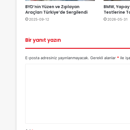
BYD’nin Yüzen ve Zıplayan
BMW, Yapay
Araçları Türkiye’de Sergilendi
Testlerine T
2025-09-12
2026-05-31
Bir yanıt yazın
E-posta adresiniz yayınlanmayacak.
Gerekli alanlar
*
ile iş
Y
o
r
u
m
*