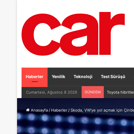
Haberler
Yenilik
Teknoloji
Test Sürüşü
Cumartesi, Ağustos 8 2026
GÜNDEM
Toyota hibritle
Anasayfa
/
Haberler
/
Skoda, VW’ye yol açmak için Çin’de