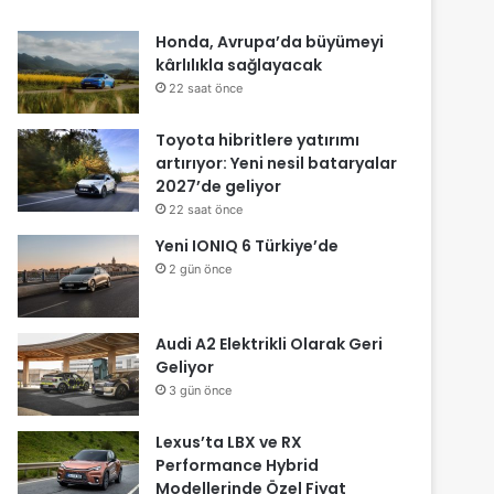
Honda, Avrupa’da büyümeyi
kârlılıkla sağlayacak
22 saat önce
Toyota hibritlere yatırımı
artırıyor: Yeni nesil bataryalar
2027’de geliyor
22 saat önce
Yeni IONIQ 6 Türkiye’de
2 gün önce
Audi A2 Elektrikli Olarak Geri
Geliyor
3 gün önce
Lexus’ta LBX ve RX
Performance Hybrid
Modellerinde Özel Fiyat