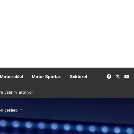
Facebook
X
Y
Motorsiklet
Motor Sporları
Sektörel
re yatırımı artırıyor: Yeni nesil bataryalar 2027’de geliyor
n çekilebilir