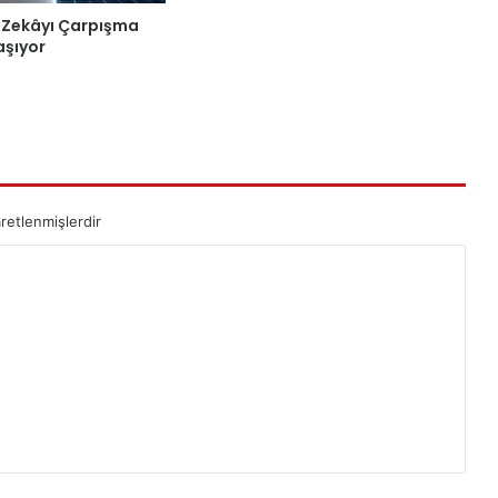
 Zekâyı Çarpışma
aşıyor
aretlenmişlerdir