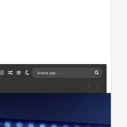
ouTube
Instagram
Rastgele Makale
Kenar Bölmesi
Dış görünümü değiştir
Arama
yap
...