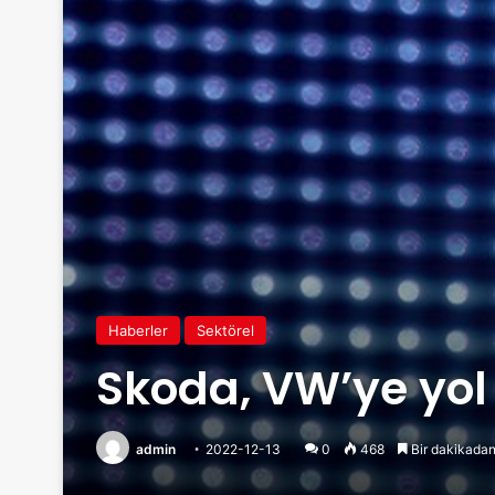
Haberler
Sektörel
Skoda, VW’ye yol 
admin
2022-12-13
0
468
Bir dakikadan