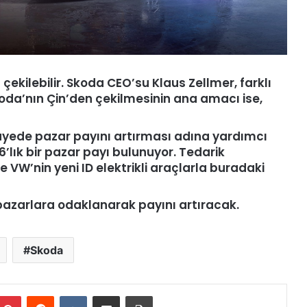
ekilebilir. Skoda CEO’su Klaus Zellmer, farklı
 Skoda’nın Çin’den çekilmesinin ana amacı ise,
ayede pazar payını artırması adına yardımcı
’lık bir pazar payı bulunuyor. Tedarik
e VW’nin yeni ID elektrikli araçlarla buradaki
 pazarlara odaklanarak payını artıracak.
Skoda
Pinterest
Reddit
VKontakte
E-Posta ile paylaş
Yazdır