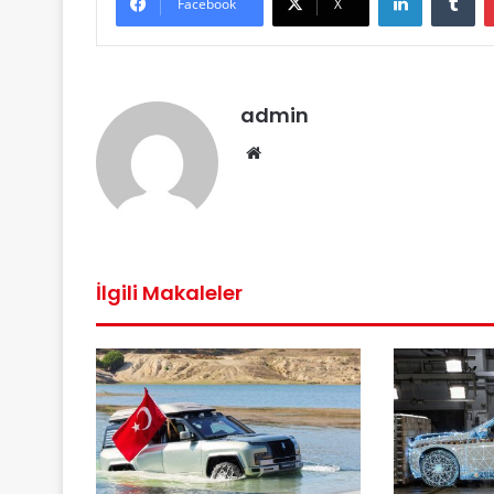
Facebook
X
admin
We
b
sit
esi
İlgili Makaleler