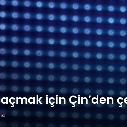
açmak için Çin’den çek
 az