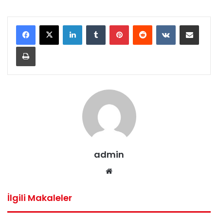
LinkedIn
Tumblr
Pinterest
Reddit
VKontakte
E-Posta ile paylaş
Yazdır
admin
Web
sitesi
İlgili Makaleler