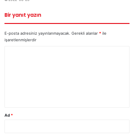
Bir yanıt yazın
E-posta adresiniz yayınlanmayacak.
Gerekli alanlar
*
ile
işaretlenmişlerdir
Y
o
r
u
m
*
Ad
*