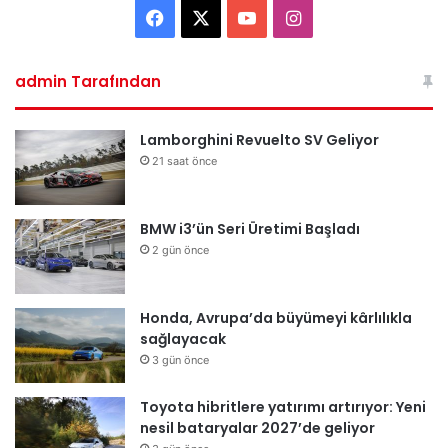
Facebook
X
YouTube
Instagram
admin Tarafından
Lamborghini Revuelto SV Geliyor
21 saat önce
BMW i3’ün Seri Üretimi Başladı
2 gün önce
Honda, Avrupa’da büyümeyi kârlılıkla
sağlayacak
3 gün önce
Toyota hibritlere yatırımı artırıyor: Yeni
nesil bataryalar 2027’de geliyor