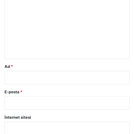
Y
o
r
u
m
*
Ad
*
E-posta
*
İnternet sitesi