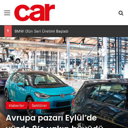
Menü
A
Honda, Avrupa’da büyümeyi kârlılıkla sağlayacak
Anasayfa
/
Haberler
Haberler
Sektörel
Avrupa pazarı Eylül’de