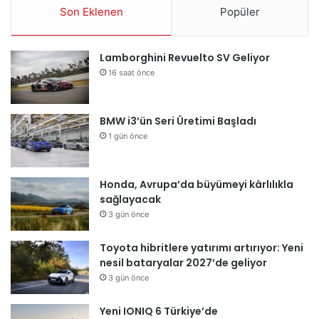
Son Eklenen
Popüler
Lamborghini Revuelto SV Geliyor
16 saat önce
BMW i3’ün Seri Üretimi Başladı
1 gün önce
Honda, Avrupa’da büyümeyi kârlılıkla
sağlayacak
3 gün önce
Toyota hibritlere yatırımı artırıyor: Yeni
nesil bataryalar 2027’de geliyor
3 gün önce
Yeni IONIQ 6 Türkiye’de