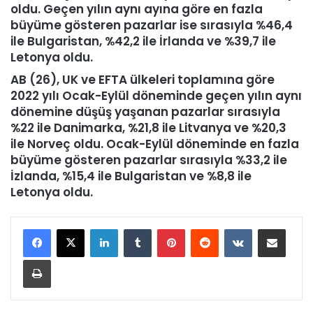
oldu. Geçen yılın aynı ayına göre en fazla
büyüme gösteren pazarlar ise sırasıyla %46,4
ile Bulgaristan, %42,2 ile İrlanda ve %39,7 ile
Letonya oldu.
AB (26), UK ve EFTA ülkeleri toplamına göre
2022 yılı Ocak-Eylül döneminde geçen yılın aynı
dönemine düşüş yaşanan pazarlar sırasıyla
%22 ile Danimarka, %21,8 ile Litvanya ve %20,3
ile Norveç oldu. Ocak-Eylül döneminde en fazla
büyüme gösteren pazarlar sırasıyla %33,2 ile
İzlanda, %15,4 ile Bulgaristan ve %8,8 ile
Letonya oldu.
LinkedIn
Tumblr
Pinterest
Reddit
VKontakte
E-Posta ile paylaş
Yazdır