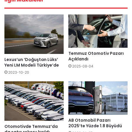
Temmuz Otomotiv Pazarı
Açıklandı
Lexus’un ‘Doğuştan Lüks’
Yeni LM Modeli Türkiye’de
2025-08-04
2023-10-20
AB Otomobil Pazarı
2025’te Yüzde 1.8 Büyüdü
Otomotivde Temmuz’da
da satış rekoru kırıldı