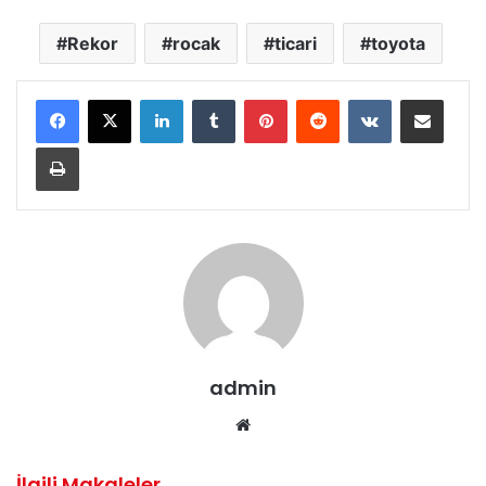
Rekor
rocak
ticari
toyota
LinkedIn
Tumblr
Pinterest
Reddit
VKontakte
E-Posta ile paylaş
Yazdır
admin
Web
sitesi
İlgili Makaleler