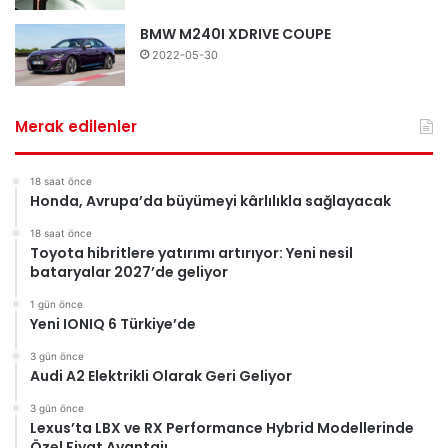
BMW M240I XDRIVE COUPE
2022-05-30
Merak edilenler
18 saat önce
Honda, Avrupa’da büyümeyi kârlılıkla sağlayacak
18 saat önce
Toyota hibritlere yatırımı artırıyor: Yeni nesil
bataryalar 2027’de geliyor
1 gün önce
Yeni IONIQ 6 Türkiye’de
3 gün önce
Audi A2 Elektrikli Olarak Geri Geliyor
3 gün önce
Lexus’ta LBX ve RX Performance Hybrid Modellerinde
Özel Fiyat Avantajı