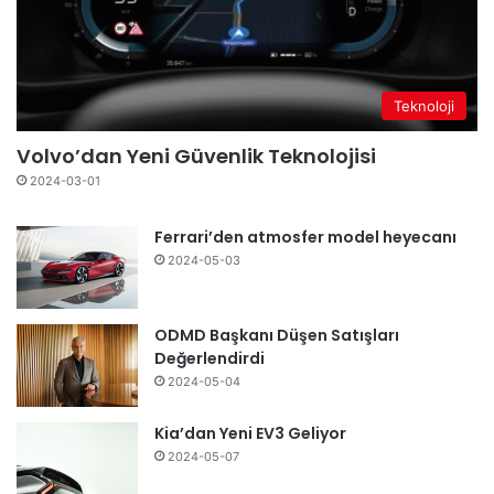
Teknoloji
Volvo’dan Yeni Güvenlik Teknolojisi
2024-03-01
Ferrari’den atmosfer model heyecanı
2024-05-03
ODMD Başkanı Düşen Satışları
Değerlendirdi
2024-05-04
Kia’dan Yeni EV3 Geliyor
2024-05-07