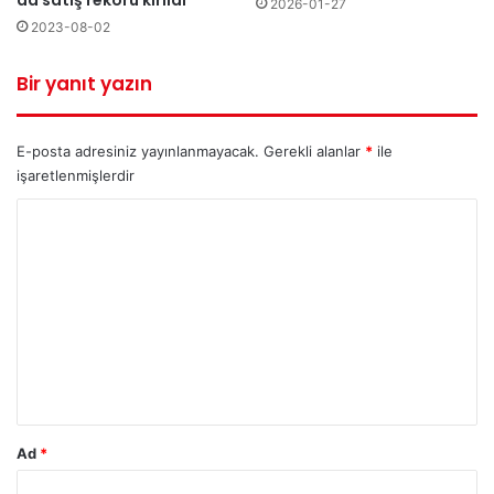
2026-01-27
2023-08-02
Bir yanıt yazın
E-posta adresiniz yayınlanmayacak.
Gerekli alanlar
*
ile
işaretlenmişlerdir
Y
o
r
u
m
*
Ad
*