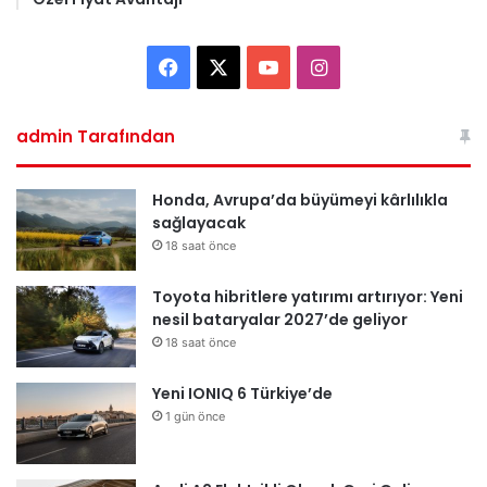
Facebook
X
YouTube
Instagram
admin Tarafından
Honda, Avrupa’da büyümeyi kârlılıkla
sağlayacak
18 saat önce
Toyota hibritlere yatırımı artırıyor: Yeni
nesil bataryalar 2027’de geliyor
18 saat önce
Yeni IONIQ 6 Türkiye’de
1 gün önce