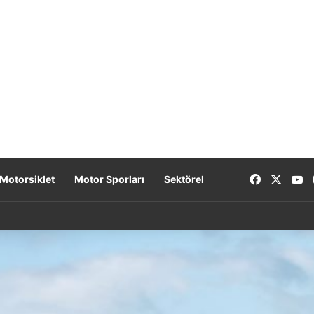
Facebook
X
Y
Motorsiklet
Motor Sporları
Sektörel
ürkiye’de