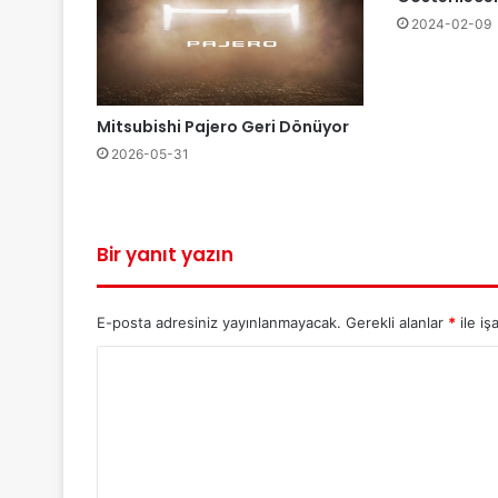
2024-02-09
Mitsubishi Pajero Geri Dönüyor
2026-05-31
Bir yanıt yazın
E-posta adresiniz yayınlanmayacak.
Gerekli alanlar
*
ile iş
Y
o
r
u
m