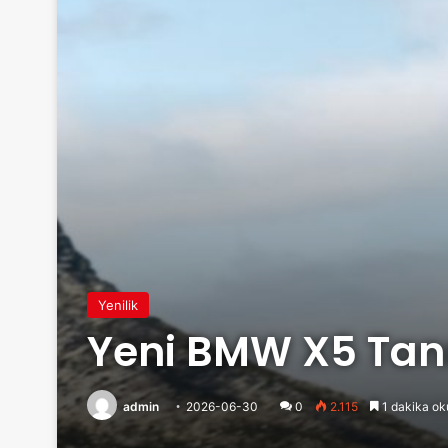
Yenilik
Yeni BMW X5 Tanı
admin
2026-06-30
0
2.115
1 dakika ok