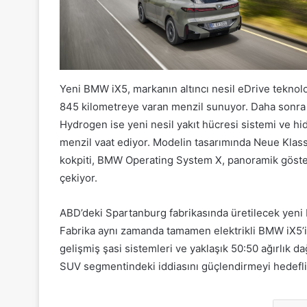
Yeni BMW iX5, markanın altıncı nesil eDrive teknoloji
845 kilometreye varan menzil sunuyor. Daha sonra
Hydrogen ise yeni nesil yakıt hücresi sistemi ve hi
menzil vaat ediyor. Modelin tasarımında Neue Klasse
kokpiti, BMW Operating System X, panoramik göster
çekiyor.
ABD’deki Spartanburg fabrikasında üretilecek yeni
Fabrika aynı zamanda tamamen elektrikli BMW iX5’in 
gelişmiş şasi sistemleri ve yaklaşık 50:50 ağırlık d
SUV segmentindeki iddiasını güçlendirmeyi hedefli