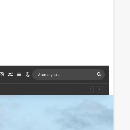
ouTube
Instagram
Rastgele Makale
Kenar Bölmesi
Dış görünümü değiştir
Arama
yap
...