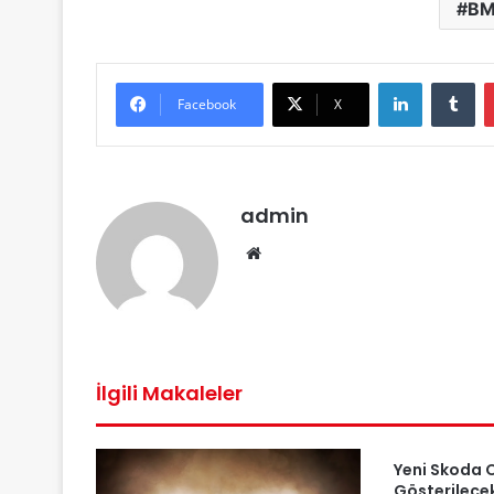
B
LinkedIn
Tu
Facebook
X
admin
Web
sitesi
İlgili Makaleler
Yeni Skoda 
Gösterilece