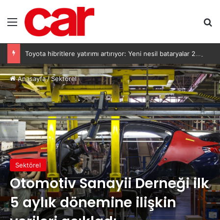
Menü
Ar
Toyota hibritlere yatırımı artırıyor: Yeni nesil bataryalar 2027’de geliyor
Anasayfa
/
Sektörel
Sektörel
Otomotiv Sanayii Derneği ilk
5 aylık dönemine ilişkin