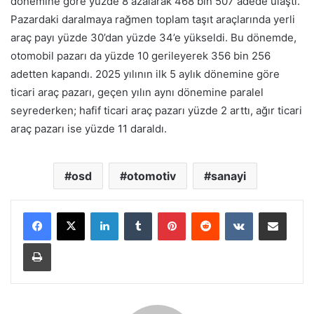
dönemine göre yüzde 8 azalarak 468 bin 507 adede ulaştı.
Pazardaki daralmaya rağmen toplam taşıt araçlarında yerli
araç payı yüzde 30’dan yüzde 34’e yükseldi. Bu dönemde,
otomobil pazarı da yüzde 10 gerileyerek 356 bin 256
adetten kapandı. 2025 yılının ilk 5 aylık dönemine göre
ticari araç pazarı, geçen yılın aynı dönemine paralel
seyrederken; hafif ticari araç pazarı yüzde 2 arttı, ağır ticari
araç pazarı ise yüzde 11 daraldı.
osd
otomotiv
sanayi
LinkedIn
Tumblr
Pinterest
Reddit
VKontakte
E-Posta ile paylaş
Yazdır