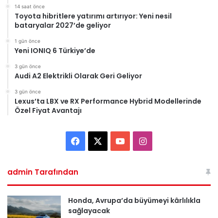
14 saat önce
Toyota hibritlere yatırımı artırıyor: Yeni nesil
bataryalar 2027’de geliyor
1 gün önce
Yeni IONIQ 6 Türkiye’de
3 gün önce
Audi A2 Elektrikli Olarak Geri Geliyor
3 gün önce
Lexus’ta LBX ve RX Performance Hybrid Modellerinde
Özel Fiyat Avantajı
Facebook
X
YouTube
Instagram
admin Tarafından
Honda, Avrupa’da büyümeyi kârlılıkla
sağlayacak