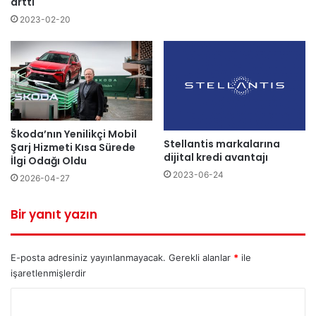
arttı
2023-02-20
Škoda’nın Yenilikçi Mobil
Stellantis markalarına
Şarj Hizmeti Kısa Sürede
dijital kredi avantajı
İlgi Odağı Oldu
2023-06-24
2026-04-27
Bir yanıt yazın
E-posta adresiniz yayınlanmayacak.
Gerekli alanlar
*
ile
işaretlenmişlerdir
Y