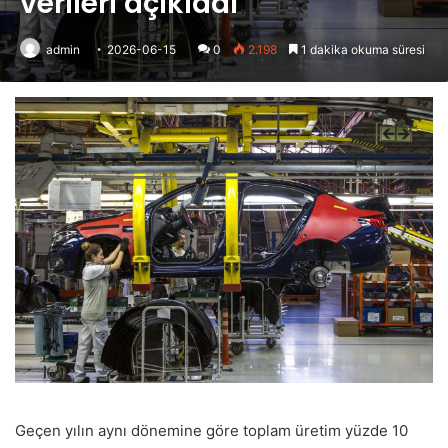
verileri açıkladı
admin
2026-06-15
0
2.198
1 dakika okuma süresi
Geçen yılın aynı dönemine göre toplam üretim yüzde 10