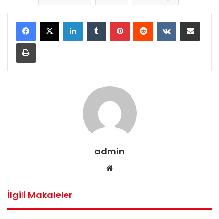
LinkedIn
Tumblr
Pinterest
Reddit
VKontakte
E-Posta ile paylaş
Yazdır
admin
Web
sitesi
İlgili Makaleler