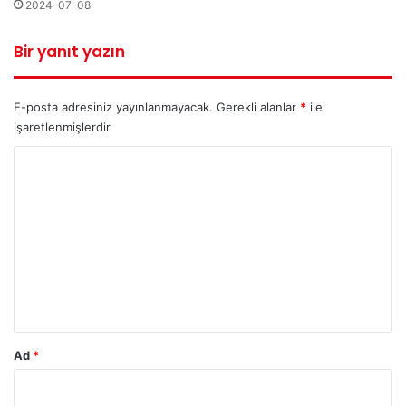
2024-07-08
Bir yanıt yazın
E-posta adresiniz yayınlanmayacak.
Gerekli alanlar
*
ile
işaretlenmişlerdir
Y
o
r
u
m
*
Ad
*