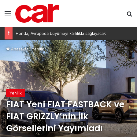
Menü
Ar
Honda, Avrupa’da büyümeyi kârlılıkla sağlayacak
Anasayfa
/
Yenilik
Yenilik
FIAT Yeni FIAT FASTBACK ve
FIAT GRIZZLY’nin İlk
Görsellerini Yayımladı