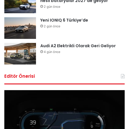
nesil bataryalar 2027’de geliyor
2 gün önce
Yeni IONIQ 6 Türkiye’de
2 gün önce
Audi A2 Elektrikli Olarak Geri Geliyor
4 gün önce
Editör Önerisi