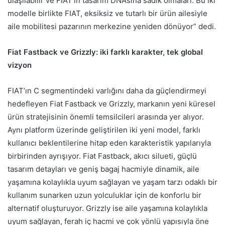
ulaşılabilir ve FIAT’ın tasarım DNA’sına sadık olmaları. Bu iki
modelle birlikte FIAT, eksiksiz ve tutarlı bir ürün ailesiyle
aile mobilitesi pazarının merkezine yeniden dönüyor” dedi.
Fiat Fastback ve Grizzly: iki farklı karakter, tek global
vizyon
FIAT’ın C segmentindeki varlığını daha da güçlendirmeyi
hedefleyen Fiat Fastback ve Grizzly, markanın yeni küresel
ürün stratejisinin önemli temsilcileri arasında yer alıyor.
Aynı platform üzerinde geliştirilen iki yeni model, farklı
kullanıcı beklentilerine hitap eden karakteristik yapılarıyla
birbirinden ayrışıyor. Fiat Fastback, akıcı silueti, güçlü
tasarım detayları ve geniş bagaj hacmiyle dinamik, aile
yaşamına kolaylıkla uyum sağlayan ve yaşam tarzı odaklı bir
kullanım sunarken uzun yolculuklar için de konforlu bir
alternatif oluşturuyor. Grizzly ise aile yaşamına kolaylıkla
uyum sağlayan, ferah iç hacmi ve çok yönlü yapısıyla öne