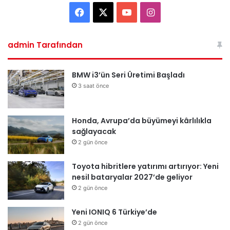
Facebook
X
YouTube
Instagram
admin Tarafından
BMW i3’ün Seri Üretimi Başladı
3 saat önce
Honda, Avrupa’da büyümeyi kârlılıkla
sağlayacak
2 gün önce
Toyota hibritlere yatırımı artırıyor: Yeni
nesil bataryalar 2027’de geliyor
2 gün önce
Yeni IONIQ 6 Türkiye’de
2 gün önce