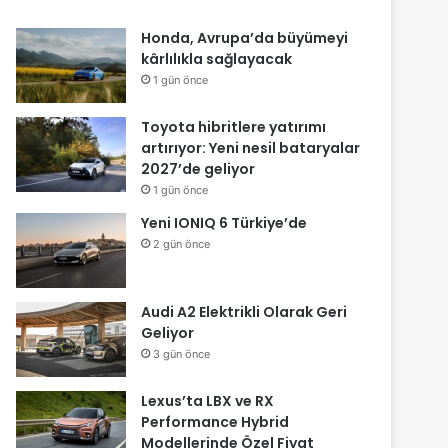
Honda, Avrupa’da büyümeyi
kârlılıkla sağlayacak
1 gün önce
Toyota hibritlere yatırımı
artırıyor: Yeni nesil bataryalar
2027’de geliyor
1 gün önce
Yeni IONIQ 6 Türkiye’de
2 gün önce
Audi A2 Elektrikli Olarak Geri
Geliyor
3 gün önce
Lexus’ta LBX ve RX
Performance Hybrid
Modellerinde Özel Fiyat