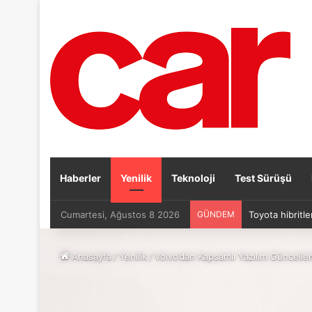
Haberler
Yenilik
Teknoloji
Test Sürüşü
Cumartesi, Ağustos 8 2026
GÜNDEM
Toyota hibritle
Anasayfa
/
Yenilik
/
Volvo’dan Kapsamlı Yazılım Güncelle