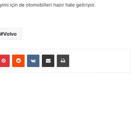
mi için de otomobilleri hazır hale getiriyor.
Volvo
mblr
Pinterest
Reddit
VKontakte
E-Posta ile paylaş
Yazdır