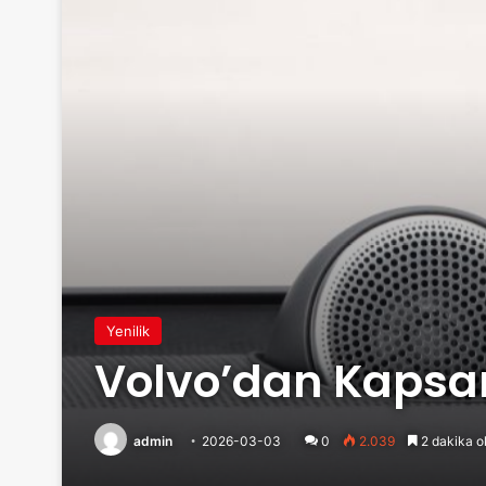
Yenilik
Volvo’dan Kapsa
admin
2026-03-03
0
2.039
2 dakika o