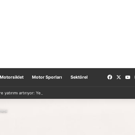
Facebook
X
Y
Motorsiklet
Motor Sporları
Sektörel
re yatırımı artırıyor: Yeni nesil bataryalar 2027’de geliyor
mesi