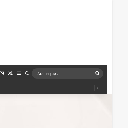
ouTube
Instagram
Rastgele Makale
Kenar Bölmesi
Dış görünümü değiştir
Arama
yap
...