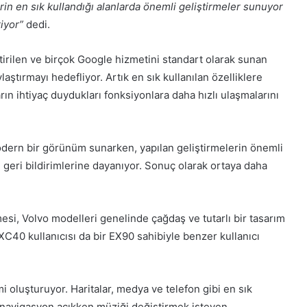
erin en sık kullandığı alanlarda önemli geliştirmeler sunuyor
iyor”
dedi.
tirilen ve birçok Google hizmetini standart olarak sunan
laştırmayı hedefliyor. Artık en sık kullanılan özelliklere
ın ihtiyaç duydukları fonksiyonlara daha hızlı ulaşmalarını
odern bir görünüm sunarken, yapılan geliştirmelerin önemli
i geri bildirimlerine dayanıyor. Sonuç olarak ortaya daha
si, Volvo modelleri genelinde çağdaş ve tutarlı bir tasarım
 XC40 kullanıcısı da bir EX90 sahibiyle benzer kullanıcı
i oluşturuyor. Haritalar, medya ve telefon gibi en sık
. navigasyon açıkken müziği değiştirmek isteyen