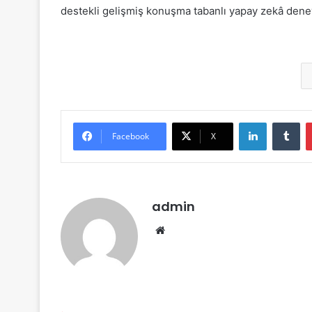
destekli gelişmiş konuşma tabanlı yapay zekâ deneyi
LinkedIn
Tu
Facebook
X
admin
Web
sitesi