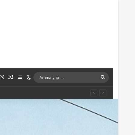
ouTube
Instagram
Rastgele Makale
Kenar Bölmesi
Dış görünümü değiştir
Arama
yap
...