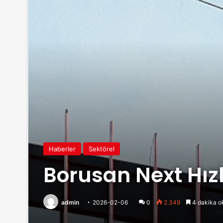
Haberler
Sektörel
Borusan Next Hız
admin
2026-02-06
0
2.349
4 dakika o