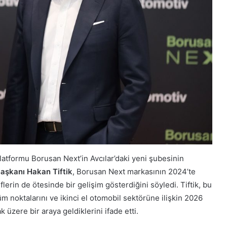
latformu Borusan Next’in Avcılar’daki yeni şubesinin
aşkanı Hakan Tiftik
, Borusan Next markasının 2024’te
lerin de ötesinde bir gelişim gösterdiğini söyledi. Tiftik, bu
m noktalarını ve ikinci el otomobil sektörüne ilişkin 2026
zere bir araya geldiklerini ifade etti.