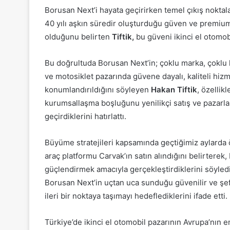
Borusan Next’i hayata geçirirken temel çıkış nokt
40 yılı aşkın süredir oluşturduğu güven ve premium
olduğunu belirten
Tiftik,
bu güveni ikinci el otomobi
Bu doğrultuda Borusan Next’in; çoklu marka, çoklu k
ve motosiklet pazarında güvene dayalı, kaliteli h
konumlandırıldığını söyleyen
Hakan Tiftik
, özellik
kurumsallaşma boşluğunu yenilikçi satış ve pazarla
geçirdiklerini hatırlattı.
Büyüme stratejileri kapsamında geçtiğimiz aylarda ön
araç platformu Carvak’ın satın alındığını belirterek
güçlendirmek amacıyla gerçekleştirdiklerini söyledi. 
Borusan Next’in uçtan uca sunduğu güvenilir ve şef
ileri bir noktaya taşımayı hedeflediklerini ifade etti.
Türkiye’de ikinci el otomobil pazarının Avrupa’nın 