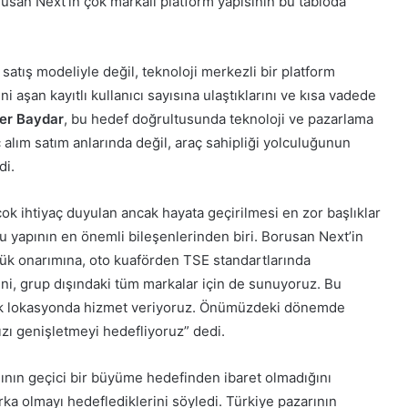
usan Next’in çok markalı platform yapısının bu tabloda
 satış modeliyle değil, teknoloji merkezli bir platform
ni aşan kayıtlı kullanıcı sayısına ulaştıklarını ve kısa vadede
ker Baydar
, bu hedef doğrultusunda teknoloji ve pazarlama
aç alım satım anlarında değil, araç sahipliği yolculuğunun
di.
çok ihtiyaç duyulan ancak hayata geçirilmesi en zor başlıklar
bu yapının en önemli bileşenlerinden biri. Borusan Next’in
k onarımına, oto kuaförden TSE standartlarında
ni, grup dışındaki tüm markalar için de sunuyoruz. Bu
tik lokasyonda hizmet veriyoruz. Önümüzdeki dönemde
mızı genişletmeyi hedefliyoruz” dedi.
şının geçici bir büyüme hedefinden ibaret olmadığını
arka olmayı hedeflediklerini söyledi. Türkiye pazarının