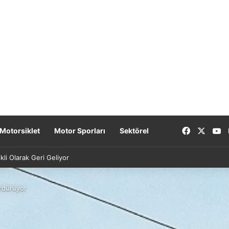
Facebook
X
Y
Motorsiklet
Motor Sporları
Sektörel
kli Olarak Geri Geliyor
rdürüyor