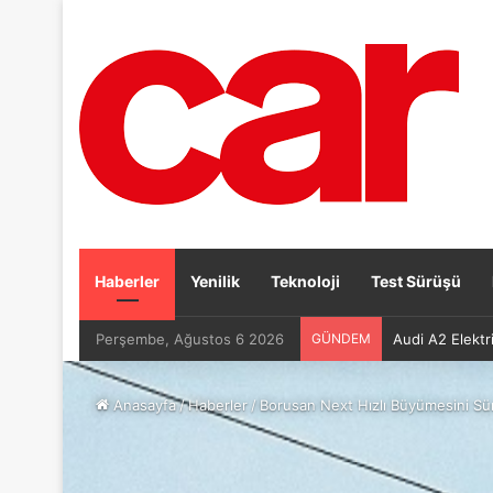
Haberler
Yenilik
Teknoloji
Test Sürüşü
Perşembe, Ağustos 6 2026
GÜNDEM
Audi A2 Elektri
Anasayfa
/
Haberler
/
Borusan Next Hızlı Büyümesini Sü