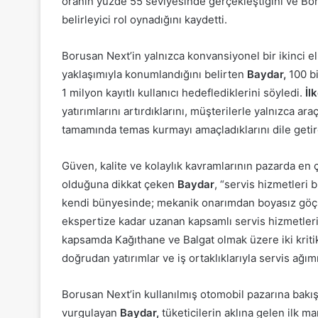
oranın yüzde 55 seviyesinde gerçekleştiğini ve Bor
belirleyici rol oynadığını kaydetti.
Borusan Next’in yalnızca konvansiyonel bir ikinci el
yaklaşımıyla konumlandığını belirten
Baydar,
100 bi
1 milyon kayıtlı kullanıcı hedeflediklerini söyledi.
İl
yatırımlarını artırdıklarını, müşterilerle yalnızca ar
tamamında temas kurmayı amaçladıklarını dile getir
Güven, kalite ve kolaylık kavramlarının pazarda en 
olduğuna dikkat çeken
Baydar
, “servis hizmetleri 
kendi bünyesinde; mekanik onarımdan boyasız göçü
ekspertize kadar uzanan kapsamlı servis hizmetleri
kapsamda Kağıthane ve Balgat olmak üzere iki kri
doğrudan yatırımlar ve iş ortaklıklarıyla servis ağı
Borusan Next’in kullanılmış otomobil pazarına bakı
vurgulayan
Baydar,
tüketicilerin aklına gelen ilk m