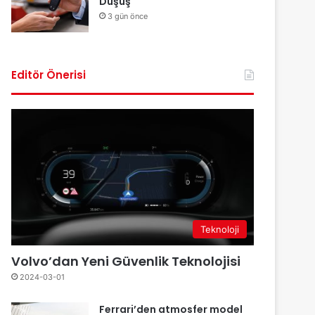
Düşüş
3 gün önce
Editör Önerisi
Teknoloji
Volvo’dan Yeni Güvenlik Teknolojisi
2024-03-01
Ferrari’den atmosfer model