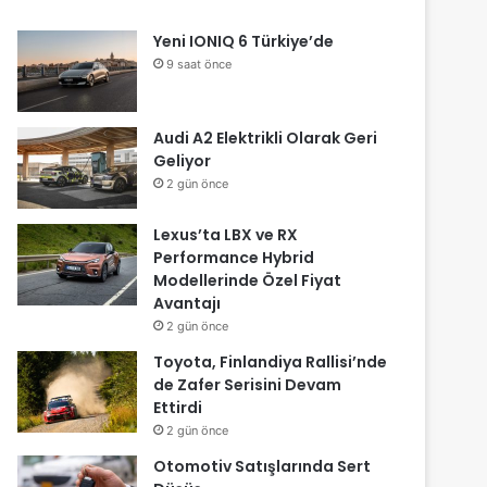
Yeni IONIQ 6 Türkiye’de
9 saat önce
Audi A2 Elektrikli Olarak Geri
Geliyor
2 gün önce
Lexus’ta LBX ve RX
Performance Hybrid
Modellerinde Özel Fiyat
Avantajı
2 gün önce
Toyota, Finlandiya Rallisi’nde
de Zafer Serisini Devam
Ettirdi
2 gün önce
Otomotiv Satışlarında Sert