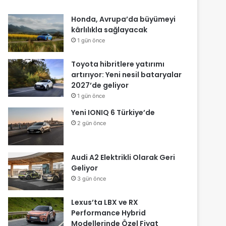
Honda, Avrupa’da büyümeyi
kârlılıkla sağlayacak
1 gün önce
Toyota hibritlere yatırımı
artırıyor: Yeni nesil bataryalar
2027’de geliyor
1 gün önce
Yeni IONIQ 6 Türkiye’de
2 gün önce
Audi A2 Elektrikli Olarak Geri
Geliyor
3 gün önce
Lexus’ta LBX ve RX
Performance Hybrid
Modellerinde Özel Fiyat