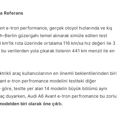
da Referans
ant e-tron performance, gerçek otoyol hızlarında ve kış
ih–Berlin güzergahı temel alınarak simüle edilen test
 km’lik rota üzerinde ortalama 116 km/sa hız değeri ile 3
e bu verilerden yola çıkarak listenin 441 km menzil ile en
rikli araç kullanıcılarının en önemli beklentilerinden biri
vant e-tron perfromance modelini testteki diğer
e göre, testte yer alan 14 modelin büyük bölümü aynı
iyaç duyarken, Audi A6 Avant e-tron perfromance bu zorlu
 modelden biri olarak öne çıktı.