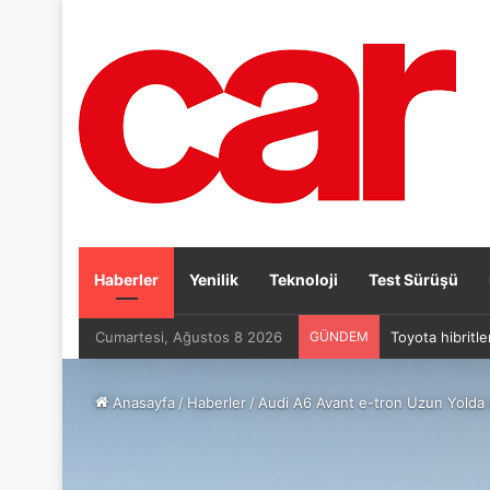
Haberler
Yenilik
Teknoloji
Test Sürüşü
Cumartesi, Ağustos 8 2026
GÜNDEM
Toyota hibritle
Anasayfa
/
Haberler
/
Audi A6 Avant e-tron Uzun Yolda d