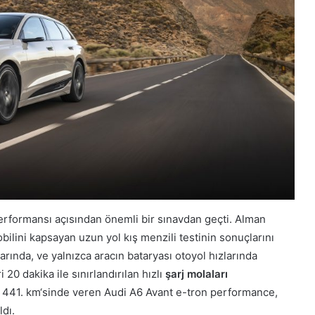
 performansı açısından önemli bir sınavdan geçti. Alman
obilini kapsayan uzun yol kış menzili testinin sonuçlarını
arında, ve yalnızca aracın bataryası otoyol hızlarında
20 dakika ile sınırlandırılan hızlı
şarj molaları
nın 441. km‘sinde veren Audi A6 Avant e-tron performance,
ldı.