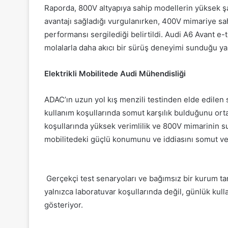
Raporda, 800V altyapıya sahip modellerin yüksek şar
avantajı sağladığı vurgulanırken, 400V mimariye sa
performansı sergilediği belirtildi. Audi A6 Avant 
molalarla daha akıcı bir sürüş deneyimi sunduğu yap
Elektrikli Mobilitede Audi Mühendisliği
ADAC’ın uzun yol kış menzili testinden elde edilen 
kullanım koşullarında somut karşılık bulduğunu ort
koşullarında yüksek verimlilik ve 800V mimarinin sun
mobilitedeki güçlü konumunu ve iddiasını somut ver
Gerçekçi test senaryoları ve bağımsız bir kurum tara
yalnızca laboratuvar koşullarında değil, günlük ku
gösteriyor.