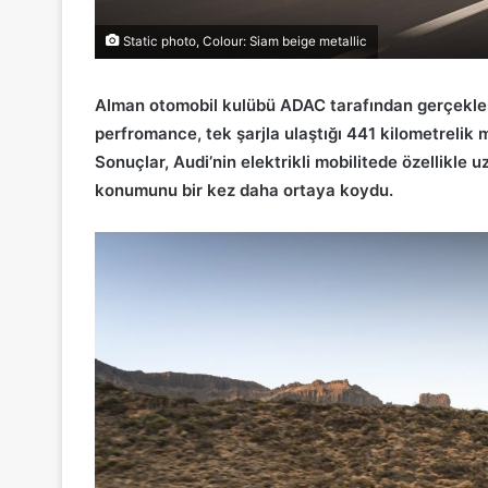
Static photo, Colour: Siam beige metallic
Alman otomobil kulübü ADAC tarafından gerçekleşt
perfromance, tek şarjla ulaştığı 441 kilometrelik m
Sonuçlar, Audi’nin elektrikli mobilitede özellikle 
konumunu bir kez daha ortaya koydu.