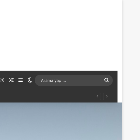
ouTube
Instagram
Rastgele Makale
Kenar Bölmesi
Dış görünümü değiştir
Arama
yap
...