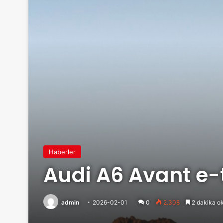
Haberler
Audi A6 Avant e-t
admin
2026-02-01
0
2.308
2 dakika o