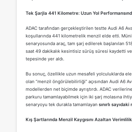
Tek Şarjla 441 Kilometre: Uzun Yol Performansın
ADAC tarafından gerçekleştirilen testte Audi A6 Av
koşullarında 441 kilometrelik menzil elde etti. Mün
senaryosunda araç, tam şarj edilerek başlanılan 518
saat 49 dakikalık kesintisiz sürüş süresi kaydetti v
tepesinde yer aldı.
Bu sonuç, özellikle uzun mesafeli yolculuklarda elekt
olan “menzil öngörülebilirliği” açısından Audi A6 A
modellerden net biçimde ayrıştırdı. ADAC verilerin
parkuru tamamlayabilmek için iki şarj molasına iht
senaryoyu tek durakla tamamlayan
sınırlı sayıdaki
Kış Şartlarında Menzil Kaygısını Azaltan Verimlilik