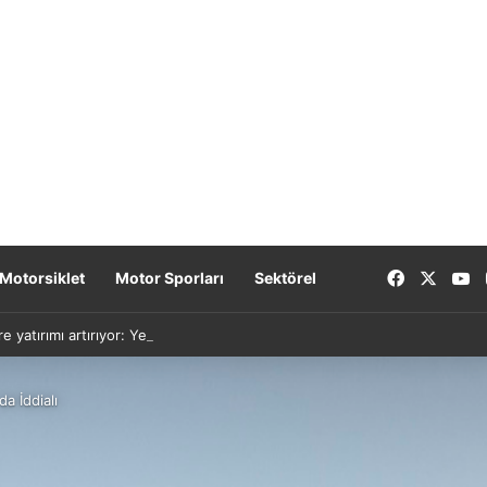
Facebook
X
Y
Motorsiklet
Motor Sporları
Sektörel
re yatırımı artırıyor: Yeni nesil bataryalar 2027’de geliyor
a İddialı