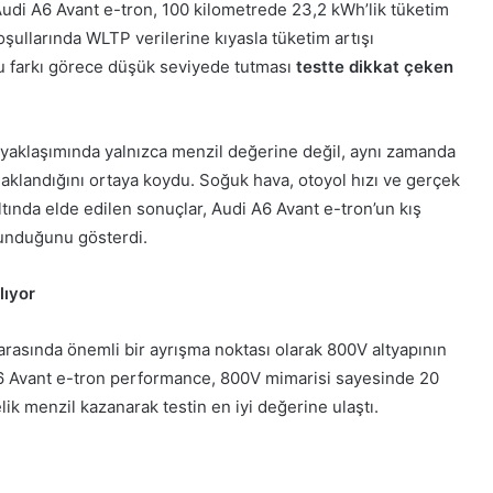
 Audi A6 Avant e-tron, 100 kilometrede 23,2 kWh’lik tüketim
şullarında WLTP verilerine kıyasla tüketim artışı
u farkı görece düşük seviyede tutması
testte dikkat çeken
e yaklaşımında yalnızca menzil değerine değil, aynı zamanda
daklandığını ortaya koydu. Soğuk hava, otoyol hızı ve gerçek
 altında elde edilen sonuçlar, Audi A6 Avant e-tron’un kış
sunduğunu gösterdi.
lıyor
arasında önemli bir ayrışma noktası olarak 800V altyapının
i A6 Avant e-tron performance, 800V mimarisi sayesinde 20
lik menzil kazanarak testin en iyi değerine ulaştı.