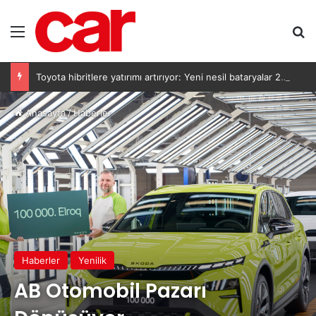
Menü
Ar
Toyota hibritlere yatırımı artırıyor: Yeni nesil bataryalar 2027’de geliyor
Anasayfa
/
Haberler
Haberler
Yenilik
AB Otomobil Pazarı