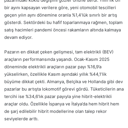
pazarındaki köklü değişimi gözler önüne serdi. Yılın ilk on
bir ayını kapsayan verilere göre, yeni otomobil tescilleri
geçen yılın aynı dönemine oranla %1,4’lük sınırlı bir artış
gösterdi. Sektördeki bu hafif toparlanmaya rağmen, toplam
satış hacimleri pandemi öncesi rakamların altında kalmaya
devam ediyor.
Pazarın en dikkat çeken gelişmesi, tam elektrikli (BEV)
araçların performansında yaşandı. Ocak-Kasım 2025
döneminde elektrikli araçların pazar payı %16,9’a
yükselirken, özellikle Kasım ayındaki yıllık %44,1’lik
büyüme dikkat çekti. Almanya, Belçika ve Hollanda gibi dev
pazarlar bu artışta lokomotif görevi gördü. Tüketicilerin ana
tercihi ise %34,6’lık pazar payıyla yine hibrit-elektrikli
araçlar oldu. Özellikle İspanya ve İtalya’da hem hibrit hem
de şarj edilebilir hibrit modellerine olan talep rekor
seviyelerde arttı.