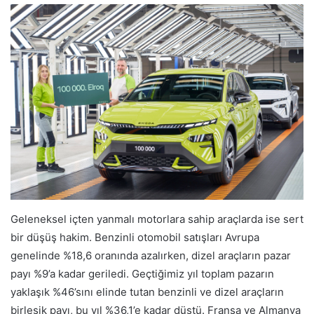
Geleneksel içten yanmalı motorlara sahip araçlarda ise sert
bir düşüş hakim. Benzinli otomobil satışları Avrupa
genelinde %18,6 oranında azalırken, dizel araçların pazar
payı %9’a kadar geriledi. Geçtiğimiz yıl toplam pazarın
yaklaşık %46’sını elinde tutan benzinli ve dizel araçların
birleşik payı, bu yıl %36,1’e kadar düştü. Fransa ve Almanya