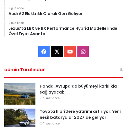
2 gün önce
Audi A2 Elektrikli Olarak Geri Geliyor
2 gün önce
Lexus’ta LBX ve RX Performance Hybrid Modellerinde
Özel Fiyat Avantajı
Facebook
X
YouTube
Instagram
admin Tarafından
Honda, Avrupa’da büyümeyi kârlılıkla
sağlayacak
1 saat önce
Toyota hibritlere yatırımı artırıyor: Yeni
nesil bataryalar 2027’de geliyor
1 saat önce