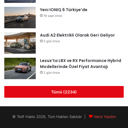
Yeni IONIQ 6 Türkiye’de
19 saat önce
Audi A2 Elektrikli Olarak Geri Geliyor
2 gün önce
Lexus’ta LBX ve RX Performance Hybrid
Modellerinde Özel Fiyat Avantajı
2 gün önce
Tümü (2234)
© Telif Hakkı 2026, Tüm Hakları Saklıdır |
Varol Yazılım