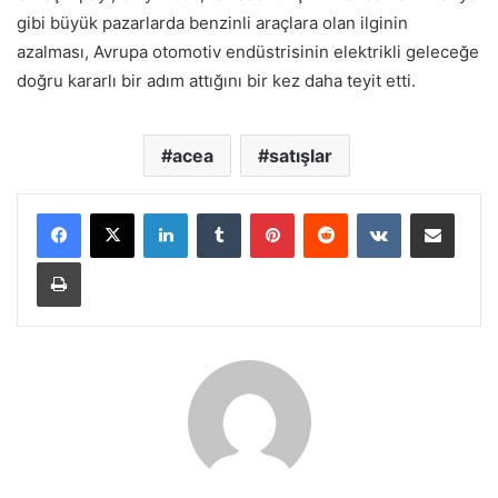
gibi büyük pazarlarda benzinli araçlara olan ilginin
azalması, Avrupa otomotiv endüstrisinin elektrikli geleceğe
doğru kararlı bir adım attığını bir kez daha teyit etti.
acea
satışlar
LinkedIn
Tumblr
Pinterest
Reddit
VKontakte
E-Posta ile paylaş
Yazdır