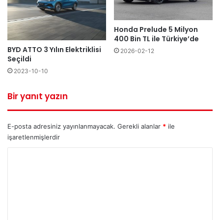
Honda Prelude 5 Milyon
400 Bin TL ile Türkiye’de
BYD ATTO 3 Yılın Elektriklisi
2026-02-12
Seçildi
2023-10-10
Bir yanıt yazın
E-posta adresiniz yayınlanmayacak.
Gerekli alanlar
*
ile
işaretlenmişlerdir
Y
o
r
u
m