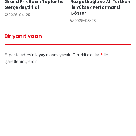
Grand Prix Basın Toplantısı
Razgatlıoğlu ve Ali Türkkan
Gerçekleştirildi
ile Yüksek Performanslı
Gösteri
2026-04-25
2025-08-23
Bir yanıt yazın
E-posta adresiniz yayınlanmayacak.
Gerekli alanlar
*
ile
işaretlenmişlerdir
Y
o
r
u
m
*