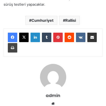
sürüş testleri yapacaklar.
Cumhuriyet
Rallisi
LinkedIn
Tumblr
Pinterest
Reddit
VKontakte
E-Posta ile paylaş
Yazdır
admin
Web