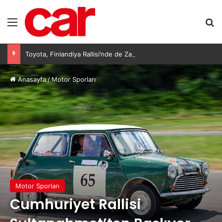
Menü
Ar
Toyota, Finlandiya Rallisi’nde de Zafer Serisini Devam Ettirdi
Anasayfa
/
Motor Sporları
Motor Sporları
Cumhuriyet Rallisi