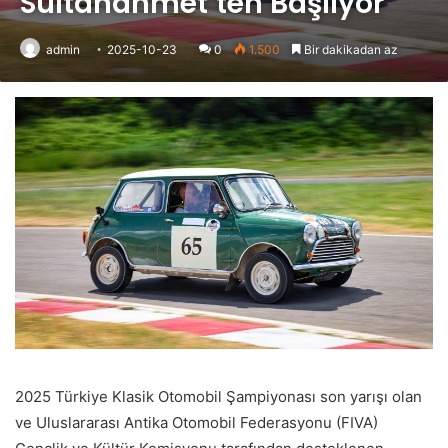
Sultanahmet’ten Başlıyor
admin
2025-10-23
0
1.500
Bir dakikadan az
2025 Türkiye Klasik Otomobil Şampiyonası son yarışı olan
ve Uluslararası Antika Otomobil Federasyonu (FIVA)