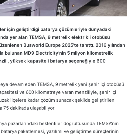
rler için geliştirdiği batarya çözümleriyle dünyadaki
nda yer alan TEMSA, 9 metrelik elektrikli otobüsü
üzenlenen Busworld Europe 2025’te tanıttı. 2016 yılından
da bulunan MD9 Electricity’nin 5 milyon kilometrelik
zili, yüksek kapasiteli batarya seçeneğiyle 600
meye devam eden TEMSA, 9 metrelik yeni şehir içi otobüsü
pasitesi ve 600 kilometreye varan menziliyle, şehir içi
uzak ilçelere kadar çözüm sunacak şekilde geliştirilen
 75 dakikada ulaşabiliyor.
ünya pazarlarındaki beklentiler doğrultusunda TEMSA’nın
batarya paketlemesi, yazılımı ve geliştirme süreçlerinin