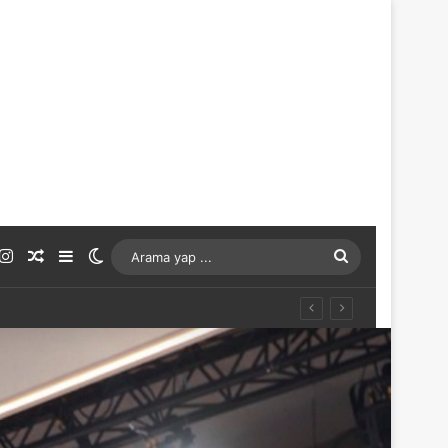
ouTube
Instagram
Rastgele Makale
Kenar Bölmesi
Dış görünümü değiştir
Arama
yap
...