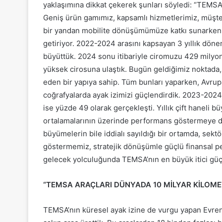
yaklaşımına dikkat çekerek şunları söyledi: “TEMSA’
Geniş ürün gamımız, kapsamlı hizmetlerimiz, müşter
bir yandan mobilite dönüşümümüze katkı sunarken, 
getiriyor. 2022-2024 arasını kapsayan 3 yıllık dön
büyüttük. 2024 sonu itibariyle ciromuzu 429 milyon 
yüksek cirosuna ulaştık. Bugün geldiğimiz noktada,
eden bir yapıya sahip. Tüm bunları yaparken, Avrup
coğrafyalarda ayak izimizi güçlendirdik. 2023-202
ise yüzde 49 olarak gerçekleşti. Yıllık çift haneli 
ortalamalarının üzerinde performans göstermeye deva
büyümelerin bile iddialı sayıldığı bir ortamda, sek
göstermemiz, stratejik dönüşümle güçlü finansal pe
gelecek yolculuğunda TEMSA’nın en büyük itici güçl
“TEMSA ARAÇLARI DÜNYADA 10 MİLYAR KİLOME
TEMSA’nın küresel ayak izine de vurgu yapan Evren