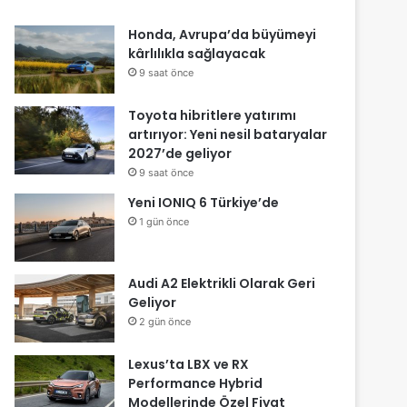
Honda, Avrupa’da büyümeyi
kârlılıkla sağlayacak
9 saat önce
Toyota hibritlere yatırımı
artırıyor: Yeni nesil bataryalar
2027’de geliyor
9 saat önce
Yeni IONIQ 6 Türkiye’de
1 gün önce
Audi A2 Elektrikli Olarak Geri
Geliyor
2 gün önce
Lexus’ta LBX ve RX
Performance Hybrid
Modellerinde Özel Fiyat