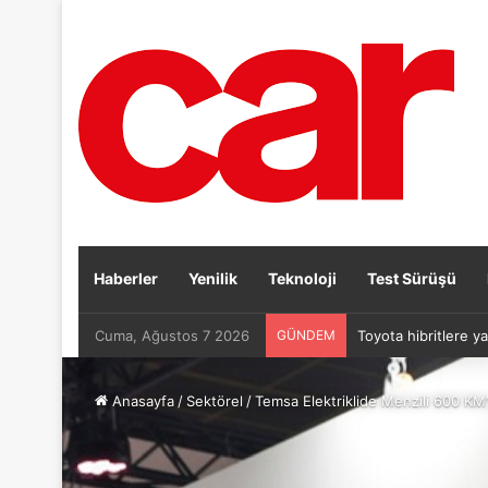
Haberler
Yenilik
Teknoloji
Test Sürüşü
Cuma, Ağustos 7 2026
GÜNDEM
Toyota hibritlere ya
Anasayfa
/
Sektörel
/
Temsa Elektriklide Menzili 600 KM’