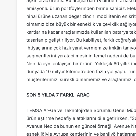
aşkın araç ürettik. Bu araçlardan 18 binden fazlası 
emisyonlu ürün portföylerinden birine sahibiz. El
nihai ürüne uzanan değer zinciri mobilitenin en kr
olmamız bize büyük bir esneklik ve çeviklik sağlıyo
kartlarına kadar araçlarımızda kullanılan batarya t
tasarlanıp geliştiriliyor. Bu kabiliyet, farklı coğra
ihtiyaçlarına çok hızlı yanıt vermemize imkân tanıy
segmentlerini yaratabilmesinin temel nedeni de bu
Neo da aynı anlayışın bir ürünü. Yaklaşık 60 yıllı
dünyada 10 milyar kilometreden fazla yol yaptı. Tü
müşterilerimizi sürekli dinlememiz ve araçlarımızı o
SON 5 YILDA 7 FARKLI ARAÇ
TEMSA Ar-Ge ve Teknoloji’den Sorumlu Genel Müdü
ürünleştirme hedefiyle attıklarını dile getirirken, “
Avenue Neo da bunun en güncel örneği. Avenue Neo
esnekliğiyle Avrupa kentlerinin ve banliyö hatlarını