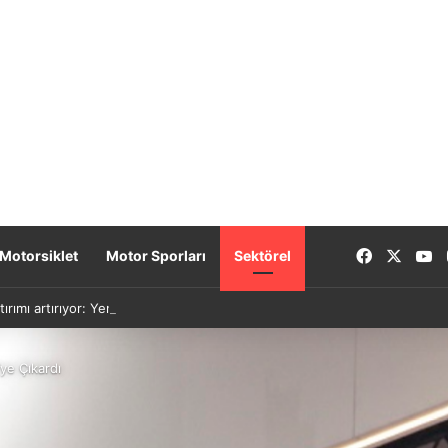
Facebook
X
Y
Motorsiklet
Motor Sporları
Sektörel
tırımı artırıyor: Yeni nesil bataryalar 2027’de geliyor
ye Çıkardı