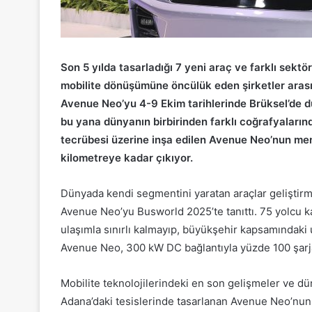
Son 5 yılda tasarladığı 7 yeni araç ve farklı sektö
mobilite dönüşümüne öncülük eden şirketler arası
Avenue Neo’yu 4-9 Ekim tarihlerinde Brüksel’de d
bu yana dünyanın birbirinden farklı coğrafyaların
tecrübesi üzerine inşa edilen Avenue Neo’nun men
kilometreye kadar çıkıyor.
Dünyada kendi segmentini yaratan araçlar geliştir
Avenue Neo’yu Busworld 2025’te tanıttı. 75 yolcu ka
ulaşımla sınırlı kalmayıp, büyükşehir kapsamındaki 
Avenue Neo, 300 kW DC bağlantıyla yüzde 100 şarja
Mobilite teknolojilerindeki en son gelişmeler ve d
Adana’daki tesislerinde tasarlanan Avenue Neo’nun 