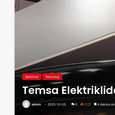
Sektörel
Teknoloji
Temsa Elektriklid
admin
2025-10-05
0
1.127
4 dakika ok