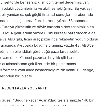
yı sektörde benzersiz kılan dört temel değerimiz var:
i odaklı çözümlerimiz ve akıllı esnekliğimiz. Bu yaklaşım
bir yandan da çok güçlü finansal sonuçları beraberinde
emde net satışlarımızı Euro bazında yüzde 68 oranında
Euro’ya yükselttik ve döviz bazında şirket tarihimizin en
 TEMSA gelirlerinin yüzde 68’ini küresel pazarlardan elde
a ve ABD gibi, ticari araç pazarında rekabetin yoğun olduğu
4 arasında, Avrupa’da büyüme oranımız yüzde 43, ABD’de
büyümenin bile iddialı görüldüğü pazarlarda, sektör
m ettik. Küresel pazarlarda, yıllık çift haneli
tör ortalamalarının çok üzerinde bir performans
rformansı aynı anda başarabildiğimizin kanıtı. Bu denge,
erinden biri olacak.”
TREDEN FAZLA YOL YAPTI”
 Güzel, “Bugüne kadar Adana’daki tesislerimizde 140 bini