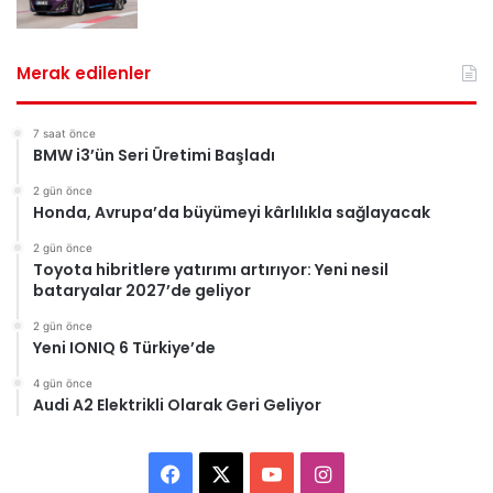
Merak edilenler
7 saat önce
BMW i3’ün Seri Üretimi Başladı
2 gün önce
Honda, Avrupa’da büyümeyi kârlılıkla sağlayacak
2 gün önce
Toyota hibritlere yatırımı artırıyor: Yeni nesil
bataryalar 2027’de geliyor
2 gün önce
Yeni IONIQ 6 Türkiye’de
4 gün önce
Audi A2 Elektrikli Olarak Geri Geliyor
Facebook
X
YouTube
Instagram