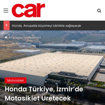
Menü
Ar
Honda, Avrupa’da büyümeyi kârlılıkla sağlayacak
Anasayfa
/
Motorsiklet
Motorsiklet
Honda Türkiye, İzmir’de
Motosiklet Üretecek