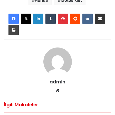
Honda
Motosiklet
LinkedIn
Tumblr
Pinterest
Reddit
VKontakte
E-Posta ile paylaş
Yazdır
admin
Web
sitesi
İlgili Makaleler