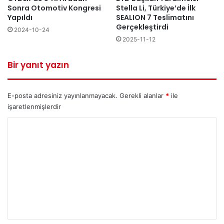
Sonra Otomotiv Kongresi
Stella Li, Türkiye’de İlk
Yapıldı
SEALION 7 Teslimatını
Gerçekleştirdi
2024-10-24
2025-11-12
Bir yanıt yazın
E-posta adresiniz yayınlanmayacak.
Gerekli alanlar
*
ile
işaretlenmişlerdir
Y
o
r
u
m
*