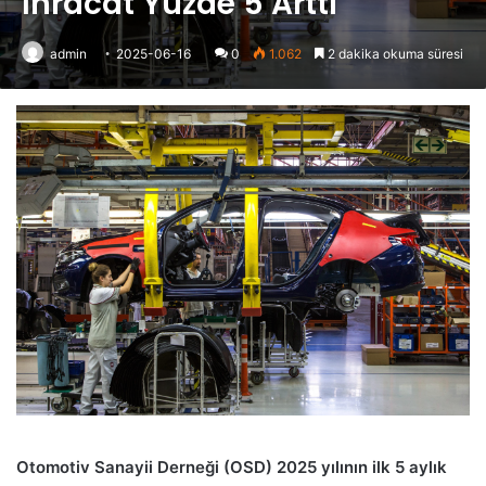
İhracat Yüzde 5 Arttı
admin
2025-06-16
0
1.062
2 dakika okuma süresi
Otomotiv Sanayii Derneği (OSD) 2025 yılının ilk 5 aylık