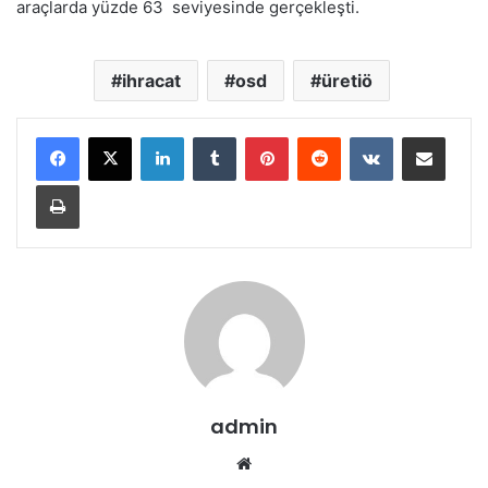
araçlarda yüzde 63 seviyesinde gerçekleşti.
ihracat
osd
üretiö
LinkedIn
Tumblr
Pinterest
Reddit
VKontakte
E-Posta ile paylaş
Yazdır
admin
Web