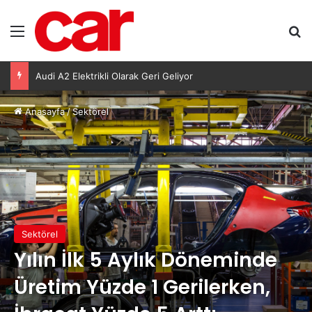
Menü
Ar
Lexus’ta LBX ve RX Performance Hybrid Modellerinde Özel Fiyat Avantajı
Anasayfa
/
Sektörel
Sektörel
Yılın İlk 5 Aylık Döneminde
Üretim Yüzde 1 Gerilerken,