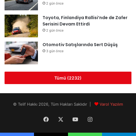
2 gün önce
Toyota, Finlandiya Rallisi’nde de Zafer
Serisini Devam Ettirdi
2 gün önce
Otomotiv Satışlarında Sert Düşüş
3 gün önce
Tümü (2232)
© Telif Hakkı 2026, Tüm Hakları Saklıdır |
Varol Yazılım
Facebook
X
YouTube
Instagram