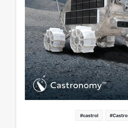
castrol
Castr