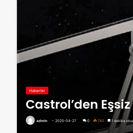
Haberler
Castrol’den Eşsi
admin
2025-04-27
0
740
1 dakika oku