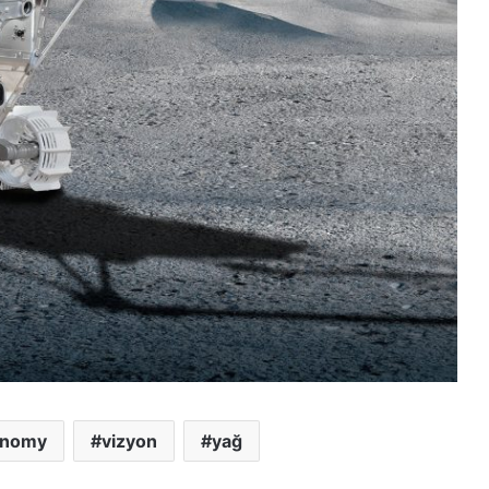
onomy
vizyon
yağ