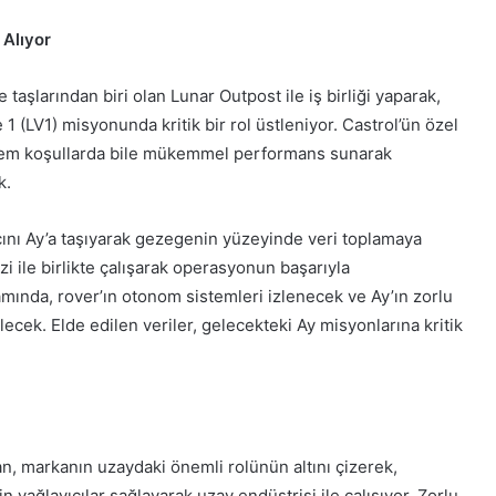
 Alıyor
 taşlarından biri olan Lunar Outpost ile iş birliği yaparak,
 1 (LV1) misyonunda kritik bir rol üstleniyor. Castrol’ün özel
ekstrem koşullarda bile mükemmel performans sunarak
k.
ını Ay’a taşıyarak gezegenin yüzeyinde veri toplamaya
i ile birlikte çalışarak operasyonun başarıyla
ında, rover’ın otonom sistemleri izlenecek ve Ay’ın zorlu
ecek. Elde edilen veriler, gelecekteki Ay misyonlarına kritik
 markanın uzaydaki önemli rolünün altını çizerek,
in yağlayıcılar sağlayarak uzay endüstrisi ile çalışıyor. Zorlu