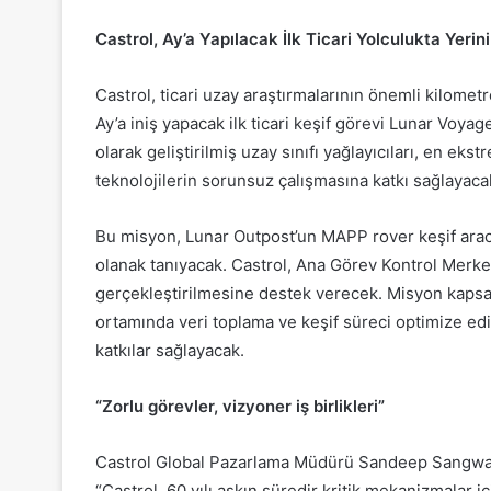
Castrol, Ay’a Yapılacak İlk Ticari Yolculukta Yerini
Castrol, ticari uzay araştırmalarının önemli kilometre
Ay’a iniş yapacak ilk ticari keşif görevi Lunar Voyage
olarak geliştirilmiş uzay sınıfı yağlayıcıları, en 
teknolojilerin sorunsuz çalışmasına katkı sağlayaca
Bu misyon, Lunar Outpost’un MAPP rover keşif arac
olanak tanıyacak. Castrol, Ana Görev Kontrol Merkez
gerçekleştirilmesine destek verecek. Misyon kapsam
ortamında veri toplama ve keşif süreci optimize edil
katkılar sağlayacak.
“Zorlu görevler, vizyoner iş birlikleri”
Castrol Global Pazarlama Müdürü Sandeep Sangwan,
“Castrol, 60 yılı aşkın süredir kritik mekanizmalar iç