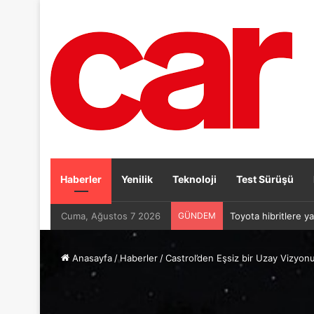
Haberler
Yenilik
Teknoloji
Test Sürüşü
Cuma, Ağustos 7 2026
GÜNDEM
Toyota hibritlere ya
Anasayfa
/
Haberler
/
Castrol’den Eşsiz bir Uzay Vizyo