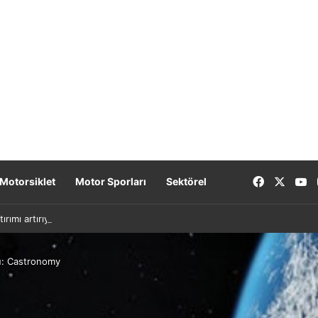
Facebook
X
Y
Motorsiklet
Motor Sporları
Sektörel
tırımı artırıyor: Yeni nesil bataryalar 2027’de geliyor
nu: Castronomy