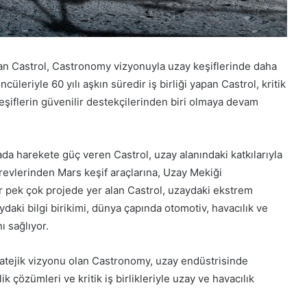
an Castrol, Castronomy vizyonuyla uzay keşiflerinde daha
üleriyle 60 yılı aşkın süredir iş birliği yapan Castrol, kritik
 keşiflerin güvenilir destekçilerinden biri olmaya devam
da harekete güç veren Castrol, uzay alanındaki katkılarıyla
revlerinden Mars keşif araçlarına, Uzay Mekiği
r pek çok projede yer alan Castrol, uzaydaki ekstrem
zaydaki bilgi birikimi, dünya çapında otomotiv, havacılık ve
ı sağlıyor.
stratejik vizyonu olan Castronomy, uzay endüstrisinde
ik çözümleri ve kritik iş birlikleriyle uzay ve havacılık