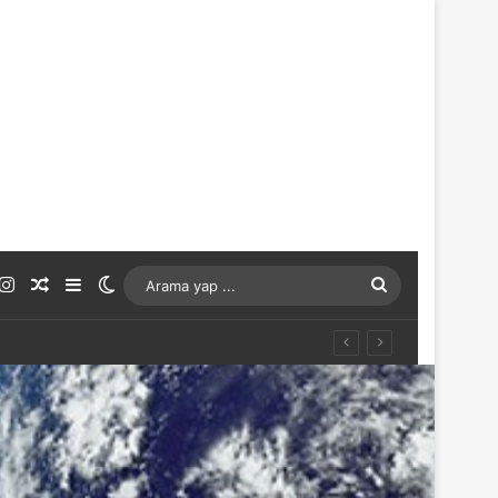
ouTube
Instagram
Rastgele Makale
Kenar Bölmesi
Dış görünümü değiştir
Arama
yap
...