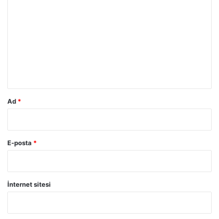
o
r
u
m
*
Ad
*
E-posta
*
İnternet sitesi