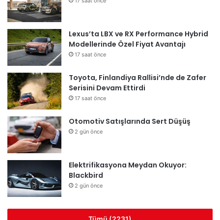
17 saat önce
Lexus’ta LBX ve RX Performance Hybrid
Modellerinde Özel Fiyat Avantajı
17 saat önce
Toyota, Finlandiya Rallisi’nde de Zafer
Serisini Devam Ettirdi
17 saat önce
Otomotiv Satışlarında Sert Düşüş
2 gün önce
Elektrifikasyona Meydan Okuyor:
Blackbird
2 gün önce
Tümü (2231)