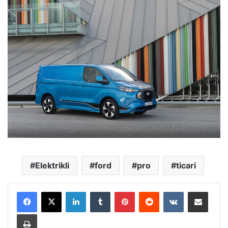
Elektrikli
ford
pro
ticari
LinkedIn
Tumblr
Pinterest
Reddit
VKontakte
E-Posta ile paylaş
Yazdır