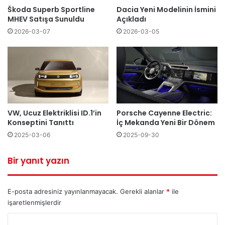
Škoda Superb Sportline
Dacia Yeni Modelinin İsmini
MHEV Satışa Sunuldu
Açıkladı
2026-03-07
2026-03-05
VW, Ucuz Elektriklisi ID.1’in
Porsche Cayenne Electric:
Konseptini Tanıttı
İç Mekanda Yeni Bir Dönem
2025-03-06
2025-09-30
Bir yanıt yazın
E-posta adresiniz yayınlanmayacak.
Gerekli alanlar
*
ile
işaretlenmişlerdir
Y