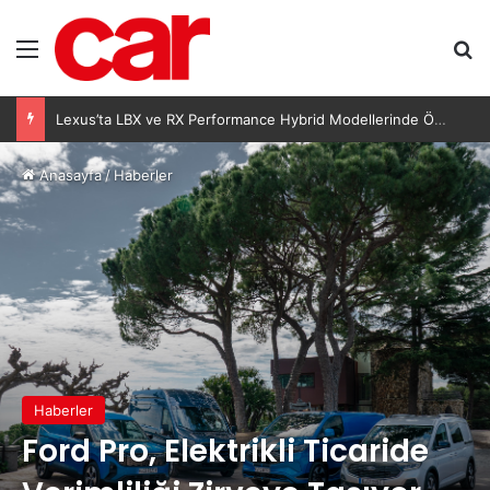
Menü
Ar
Lexus’ta LBX ve RX Performance Hybrid Modellerinde Özel Fiyat Avantajı
Anasayfa
/
Haberler
Haberler
Ford Pro, Elektrikli Ticaride