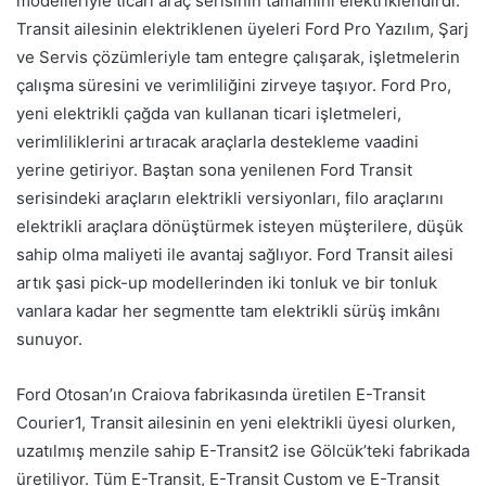
modelleriyle ticari araç serisinin tamamını elektriklendirdi.
Transit ailesinin elektriklenen üyeleri Ford Pro Yazılım, Şarj
ve Servis çözümleriyle tam entegre çalışarak, işletmelerin
çalışma süresini ve verimliliğini zirveye taşıyor. Ford Pro,
yeni elektrikli çağda van kullanan ticari işletmeleri,
verimliliklerini artıracak araçlarla destekleme vaadini
yerine getiriyor. Baştan sona yenilenen Ford Transit
serisindeki araçların elektrikli versiyonları, filo araçlarını
elektrikli araçlara dönüştürmek isteyen müşterilere, düşük
sahip olma maliyeti ile avantaj sağlıyor. Ford Transit ailesi
artık şasi pick-up modellerinden iki tonluk ve bir tonluk
vanlara kadar her segmentte tam elektrikli sürüş imkânı
sunuyor.
Ford Otosan’ın Craiova fabrikasında üretilen E-Transit
Courier1, Transit ailesinin en yeni elektrikli üyesi olurken,
uzatılmış menzile sahip E-Transit2 ise Gölcük’teki fabrikada
üretiliyor. Tüm E-Transit, E-Transit Custom ve E-Transit