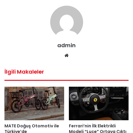
admin
Web
sitesi
İlgili Makaleler
MATE Doğuş Otomotiv ile
Ferrari’nin İlk Elektrikli
Türkiye’de
Modeli “Luce” Ortaya Çıktı