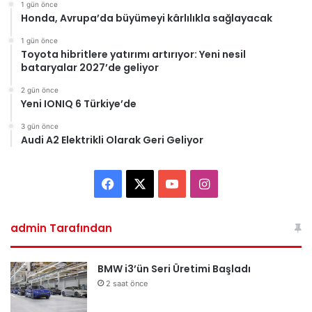
1 gün önce
Honda, Avrupa’da büyümeyi kârlılıkla sağlayacak
1 gün önce
Toyota hibritlere yatırımı artırıyor: Yeni nesil
bataryalar 2027’de geliyor
2 gün önce
Yeni IONIQ 6 Türkiye’de
3 gün önce
Audi A2 Elektrikli Olarak Geri Geliyor
Facebook
X
YouTube
Instagram
admin Tarafından
BMW i3’ün Seri Üretimi Başladı
2 saat önce