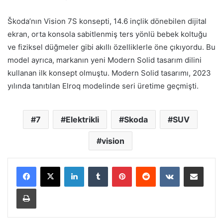
Škoda’nın Vision 7S konsepti, 14.6 inçlik dönebilen dijital
ekran, orta konsola sabitlenmiş ters yönlü bebek koltuğu
ve fiziksel düğmeler gibi akıllı özelliklerle öne çıkıyordu. Bu
model ayrıca, markanın yeni Modern Solid tasarım dilini
kullanan ilk konsept olmuştu. Modern Solid tasarımı, 2023
yılında tanıtılan Elroq modelinde seri üretime geçmişti.
7
Elektrikli
Skoda
SUV
vision
LinkedIn
Tumblr
Pinterest
Reddit
VKontakte
E-Posta ile paylaş
Yazdır