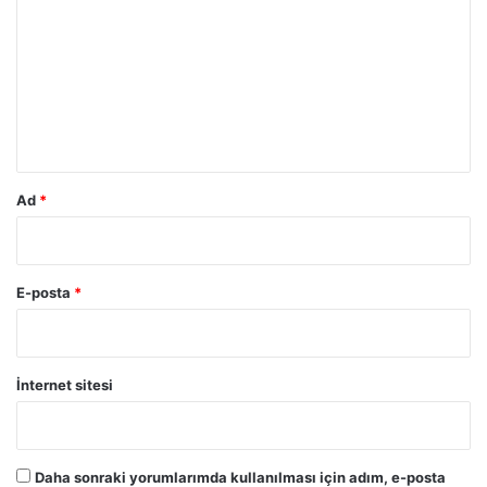
r
u
m
*
Ad
*
E-posta
*
İnternet sitesi
Daha sonraki yorumlarımda kullanılması için adım, e-posta