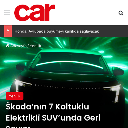
Menü
Ar
Honda, Avrupa’da büyümeyi kârlılıkla sağlayacak
Anasayfa
/
Yenilik
Yenilik
Škoda’nın 7 Koltuklu
Elektrikli SUV’unda Geri