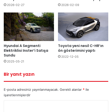
2026-02-27
2026-02-09
Toyota yeni nesil C-HR’ın
Hyundai A Segmenti
ön gösterimini yaptı
Elektriklisi Inster’i Satışa
Sundu
2022-12-05
2025-05-21
Bir yanıt yazın
E-posta adresiniz yayınlanmayacak.
Gerekli alanlar
*
ile
işaretlenmişlerdir
Y
o