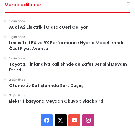
Merak edilenler
1 gün önce
Audi A2 Elektrikli Olarak Geri Geliyor
1 gün önce
Lexus’ta LBX ve RX Performance Hybrid Modellerinde
Özel Fiyat Avantajı
1 gün önce
Toyota, Finlandiya Rallisi’nde de Zafer Serisini Devam
Ettirdi
2 gün önce
Otomotiv Satışlarında Sert Düşüş
3 gün önce
Elektrifikasyona Meydan Okuyor: Blackbird
Facebook
X
YouTube
Instagram