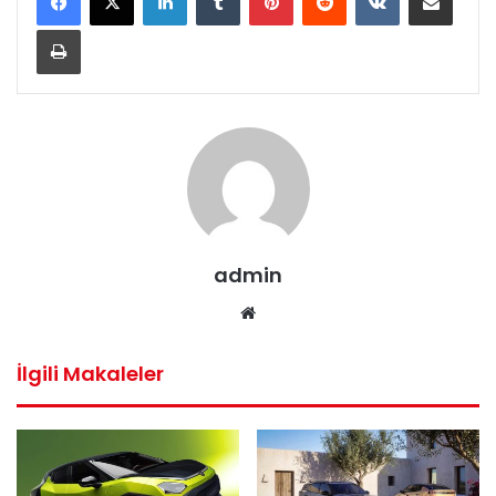
Yazdır
admin
Web
sitesi
İlgili Makaleler