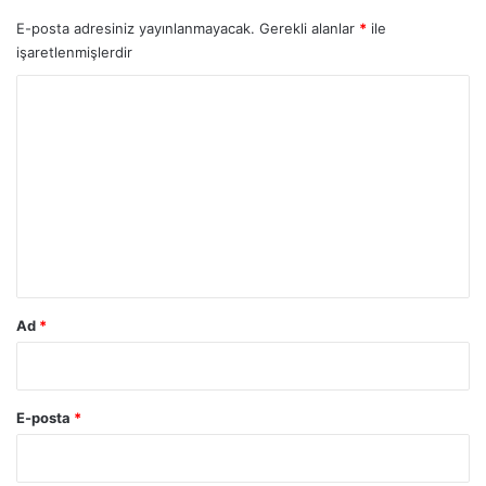
E-posta adresiniz yayınlanmayacak.
Gerekli alanlar
*
ile
işaretlenmişlerdir
Y
o
r
u
m
*
Ad
*
E-posta
*