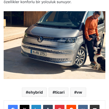
özellikler konforlu bir yolculuk sunuyor.
ehybrid
ticari
vw
LinkedIn
Tumblr
Pinterest
Reddit
VKontakte
E-Posta ile paylaş