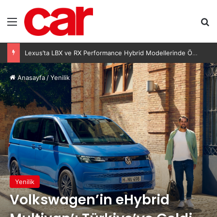
Menü
Ar
Lexus’ta LBX ve RX Performance Hybrid Modellerinde Özel Fiyat Avantajı
Anasayfa
/
Yenilik
Yenilik
Volkswagen’in eHybrid