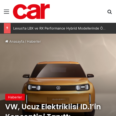
Menü
Ar
Lexus’ta LBX ve RX Performance Hybrid Modellerinde Özel Fiyat Avantajı
Anasayfa
/
Haberler
Haberler
VW, Ucuz Elektriklisi ID.1’in