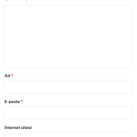
Y
o
r
u
m
*
Ad
*
E-posta
*
İnternet sitesi