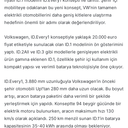
fiyatlı ID.1 modelini ID.Every1 konsepti ile tanıttı. Şehir içi
mobiliteye odaklanan bu yeni konsept, VW’nin tamamen
elektrikli otomobillerini daha geniş kitlelere ulaştırma
hedefinin önemli bir adımı olarak değerlendiriliyor.
Volkswagen, ID.Every1 konseptiyle yaklaşık 20.000 euro
fiyat etiketiyle sunulacak olan ID.1 modelinin ön gösterimini
yaptı. ID.2All ve ID.3 gibi modellerle genişleyen elektrikli
ürün gamına eklenen ID.1, özellikle şehir içi kullanım için
kompakt yapısı ve verimli batarya teknolojisiyle öne çıkıyor.
ID.Every1, 3.880 mm uzunluğuyla Volkswagen’in önceki
şehir otomobili Up!’tan 280 mm daha uzun olacak. Bu boyut
artışı, aracın batarya paketini daha verimli bir şekilde
yerleştirmek için yapıldı. Konseptte 94 beygir gücünde bir
elektrik motoru bulunurken, aracın maksimum hızı 130
km/s olarak açıklandı. 250 km menzil sunan ID.1’in batarya
kapasitesinin 35-40 kWh arasında olması bekleniyor.