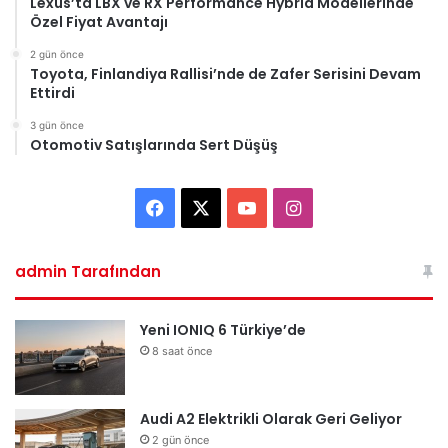
Lexus’ta LBX ve RX Performance Hybrid Modellerinde
Özel Fiyat Avantajı
2 gün önce
Toyota, Finlandiya Rallisi’nde de Zafer Serisini Devam
Ettirdi
3 gün önce
Otomotiv Satışlarında Sert Düşüş
Facebook
X
YouTube
Instagram
admin Tarafından
Yeni IONIQ 6 Türkiye’de
8 saat önce
Audi A2 Elektrikli Olarak Geri Geliyor
2 gün önce