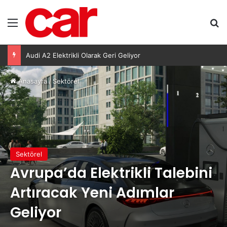
Menü
Ar
Lexus’ta LBX ve RX Performance Hybrid Modellerinde Özel Fiyat Avantajı
Anasayfa
/
Sektörel
Sektörel
Avrupa’da Elektrikli Talebini
Artıracak Yeni Adımlar
Geliyor