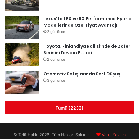
Lexus’ta LBX ve RX Performance Hybrid
Modellerinde Özel Fiyat Avantajı
2 gün önce
Toyota, Finlandiya Rallisi’nde de Zafer
Serisini Devam Ettirdi
2 gün önce
Otomotiv Satışlarında Sert Düşüş
3 gün önce
Tümü (2232)
© Telif Hakkı 2026, Tüm Hakları Saklıdır |
Varol Yazılım