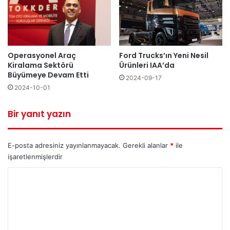
Operasyonel Araç
Ford Trucks’ın Yeni Nesil
Kiralama Sektörü
Ürünleri IAA’da
Büyümeye Devam Etti
2024-09-17
2024-10-01
Bir yanıt yazın
E-posta adresiniz yayınlanmayacak.
Gerekli alanlar
*
ile
işaretlenmişlerdir
Y
o
r
u