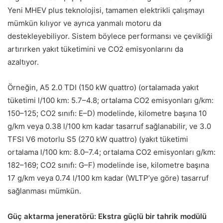
Yeni MHEV plus teknolojisi, tamamen elektrikli çalışmayı
mümkün kılıyor ve ayrıca yanmalı motoru da
destekleyebiliyor. Sistem böylece performansı ve çevikliği
artırırken yakıt tüketimini ve CO2 emisyonlarını da
azaltıyor.
Örneğin, A5 2.0 TDI (150 kW quattro) (ortalamada yakıt
tüketimi l/100 km: 5.7–4.8; ortalama CO2 emisyonları g/km:
150–125; CO2 sınıfı: E–D) modelinde, kilometre başına 10
g/km veya 0.38 l/100 km kadar tasarruf sağlanabilir, ve 3.0
TFSI V6 motorlu S5 (270 kW quattro) (yakıt tüketimi
ortalama l/100 km: 8.0–7.4; ortalama CO2 emisyonları g/km:
182–169; CO2 sınıfı: G–F) modelinde ise, kilometre başına
17 g/km veya 0.74 l/100 km kadar (WLTP’ye göre) tasarruf
sağlanması mümkün.
Güç aktarma jeneratörü: Ekstra güçlü bir tahrik modülü