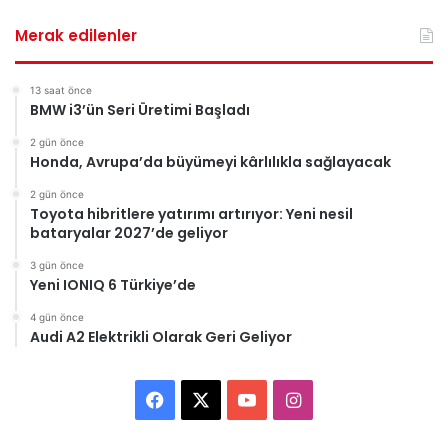
Merak edilenler
13 saat önce
BMW i3’ün Seri Üretimi Başladı
2 gün önce
Honda, Avrupa’da büyümeyi kârlılıkla sağlayacak
2 gün önce
Toyota hibritlere yatırımı artırıyor: Yeni nesil
bataryalar 2027’de geliyor
3 gün önce
Yeni IONIQ 6 Türkiye’de
4 gün önce
Audi A2 Elektrikli Olarak Geri Geliyor
Facebook
X
YouTube
Instagram