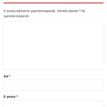
E-posta adresiniz yayınlanmayacak.
Gerekli alanlar
*
ile
işaretlenmişlerdir
Y
o
r
u
m
*
Ad
*
E-posta
*