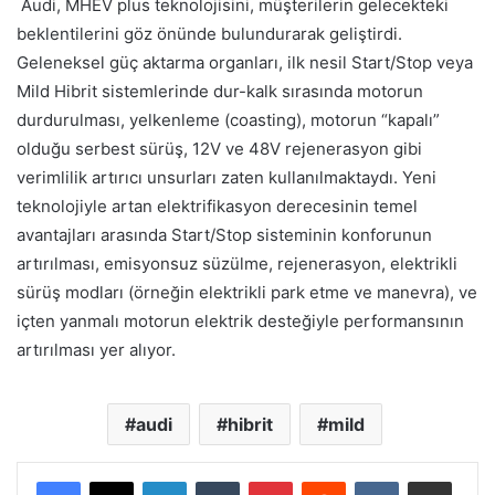
Audi, MHEV plus teknolojisini, müşterilerin gelecekteki
beklentilerini göz önünde bulundurarak geliştirdi.
Geleneksel güç aktarma organları, ilk nesil Start/Stop veya
Mild Hibrit sistemlerinde dur-kalk sırasında motorun
durdurulması, yelkenleme (coasting), motorun “kapalı”
olduğu serbest sürüş, 12V ve 48V rejenerasyon gibi
verimlilik artırıcı unsurları zaten kullanılmaktaydı. Yeni
teknolojiyle artan elektrifikasyon derecesinin temel
avantajları arasında Start/Stop sisteminin konforunun
artırılması, emisyonsuz süzülme, rejenerasyon, elektrikli
sürüş modları (örneğin elektrikli park etme ve manevra), ve
içten yanmalı motorun elektrik desteğiyle performansının
artırılması yer alıyor.
audi
hibrit
mild
LinkedIn
Tumblr
Pinterest
Reddit
VKontakte
E-Posta ile paylaş