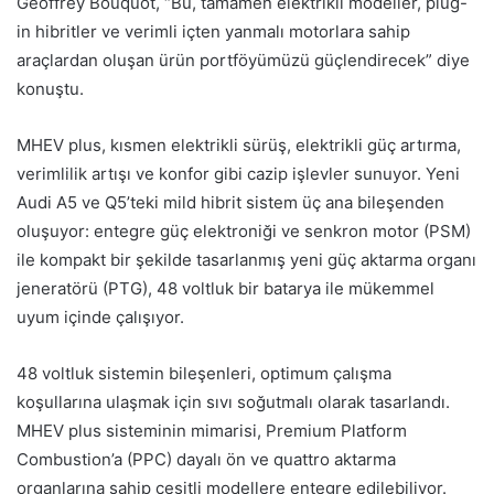
Geoffrey Bouquot, “Bu, tamamen elektrikli modeller, plug-
in hibritler ve verimli içten yanmalı motorlara sahip
araçlardan oluşan ürün portföyümüzü güçlendirecek” diye
konuştu.
MHEV plus, kısmen elektrikli sürüş, elektrikli güç artırma,
verimlilik artışı ve konfor gibi cazip işlevler sunuyor. Yeni
Audi A5 ve Q5’teki mild hibrit sistem üç ana bileşenden
oluşuyor: entegre güç elektroniği ve senkron motor (PSM)
ile kompakt bir şekilde tasarlanmış yeni güç aktarma organı
jeneratörü (PTG), 48 voltluk bir batarya ile mükemmel
uyum içinde çalışıyor.
48 voltluk sistemin bileşenleri, optimum çalışma
koşullarına ulaşmak için sıvı soğutmalı olarak tasarlandı.
MHEV plus sisteminin mimarisi, Premium Platform
Combustion’a (PPC) dayalı ön ve quattro aktarma
organlarına sahip çeşitli modellere entegre edilebiliyor.