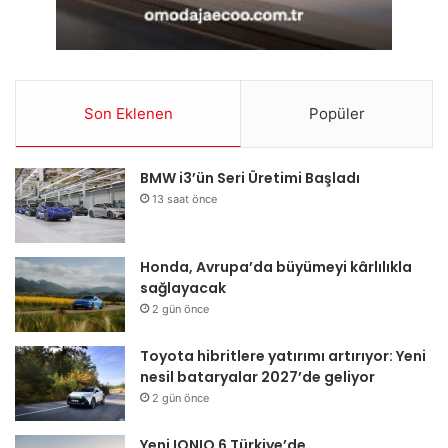
Son Eklenen
Popüler
BMW i3’ün Seri Üretimi Başladı
13 saat önce
Honda, Avrupa’da büyümeyi kârlılıkla
sağlayacak
2 gün önce
Toyota hibritlere yatırımı artırıyor: Yeni
nesil bataryalar 2027’de geliyor
2 gün önce
Yeni IONIQ 6 Türkiye’de