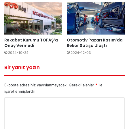
Rekabet Kurumu TOFAŞ’a
Otomotiv Pazarı Kasım’da
Onay Vermedi
Rekor Satışa Ulaştı
2024-10-24
2024-12-03
Bir yanıt yazın
E-posta adresiniz yayınlanmayacak.
Gerekli alanlar
*
ile
işaretlenmişlerdir
Y
o
r
u