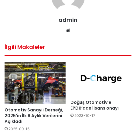
admin
Web
sitesi
İlgili Makaleler
Doğuş Otomotiv’e
EPDK’dan lisans onayı
Otomotiv Sanayii Derneği,
2025’in İlk 8 Aylık Verilerini
2023-10-17
Açıkladı
2025-09-15