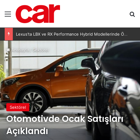
Menü
Ar
Lexus’ta LBX ve RX Performance Hybrid Modellerinde Özel Fiyat Avantajı
Anasayfa
/
Sektörel
Sektörel
Otomotivde Ocak Satışları
Açıklandı