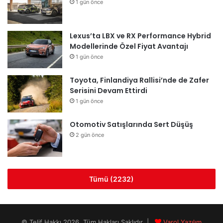
1 gün önce
Lexus’ta LBX ve RX Performance Hybrid
Modellerinde Özel Fiyat Avantajı
1 gün önce
Toyota, Finlandiya Rallisi’nde de Zafer
Serisini Devam Ettirdi
1 gün önce
Otomotiv Satışlarında Sert Düşüş
2 gün önce
Tümü (2232)
© Telif Hakkı 2026, Tüm Hakları Saklıdır |
Varol Yazılım