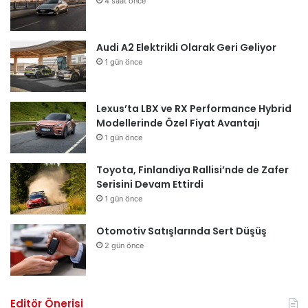
4 saat önce
Audi A2 Elektrikli Olarak Geri Geliyor
1 gün önce
Lexus’ta LBX ve RX Performance Hybrid
Modellerinde Özel Fiyat Avantajı
1 gün önce
Toyota, Finlandiya Rallisi’nde de Zafer
Serisini Devam Ettirdi
1 gün önce
Otomotiv Satışlarında Sert Düşüş
2 gün önce
Editör Önerisi