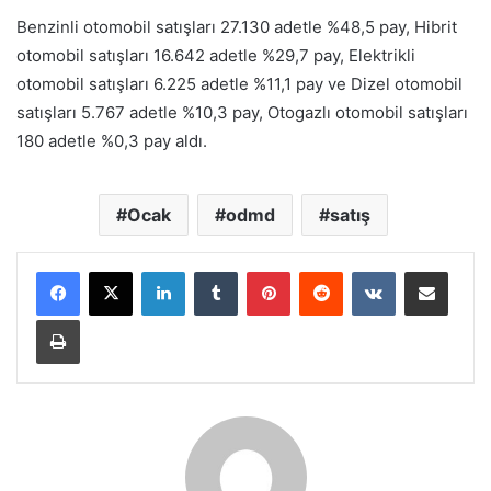
Benzinli otomobil satışları 27.130 adetle %48,5 pay, Hibrit
otomobil satışları 16.642 adetle %29,7 pay, Elektrikli
otomobil satışları 6.225 adetle %11,1 pay ve Dizel otomobil
satışları 5.767 adetle %10,3 pay, Otogazlı otomobil satışları
180 adetle %0,3 pay aldı.
Ocak
odmd
satış
LinkedIn
Tumblr
Pinterest
Reddit
VKontakte
E-Posta ile paylaş
Yazdır