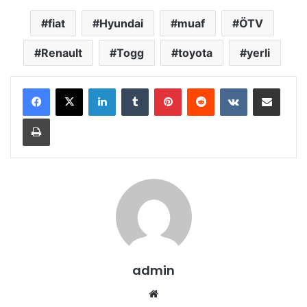
fiat
Hyundai
muaf
ÖTV
Renault
Togg
toyota
yerli
LinkedIn
Tumblr
Pinterest
Reddit
VKontakte
E-Posta ile paylaş
Yazdır
admin
Web