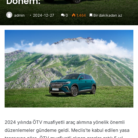
Dönem:
admin
2024-12-27
0
1.464
Bir dakikadan az
2024 yılında ÖTV muafiyetli araç alımına yönelik önemli
düzenlemeler gündeme geldi. Meclis’te kabul edilen yasa