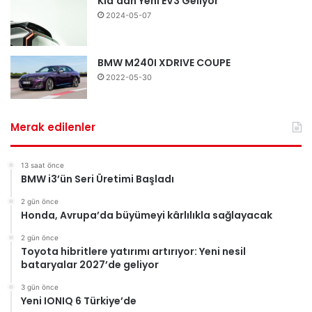
Kia’dan Yeni EV3 Geliyor
2024-05-07
BMW M240I XDRIVE COUPE
2022-05-30
Merak edilenler
13 saat önce
BMW i3’ün Seri Üretimi Başladı
2 gün önce
Honda, Avrupa’da büyümeyi kârlılıkla sağlayacak
2 gün önce
Toyota hibritlere yatırımı artırıyor: Yeni nesil
bataryalar 2027’de geliyor
3 gün önce
Yeni IONIQ 6 Türkiye’de