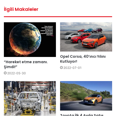
sitesi
İlgili Makaleler
Opel Corsa, 40’ıncı Yılını
Kutluyor!
“Hareket etme zamanı.
Şimdi!”
2022-07-01
2022-05-30
Toyota İlk 4 Ayda Satış