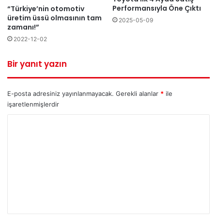
Performansıyla Öne Çıktı
“Türkiye’nin otomotiv
üretim üssü olmasının tam
2025-05-09
zamanı!”
2022-12-02
Bir yanıt yazın
E-posta adresiniz yayınlanmayacak.
Gerekli alanlar
*
ile
işaretlenmişlerdir
Y
o
r
u
m
*