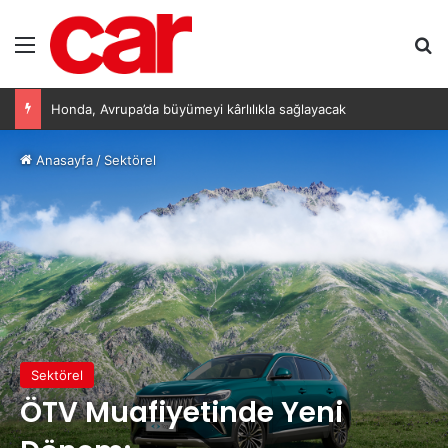
Menü
Ar
Toyota hibritlere yatırımı artırıyor: Yeni nesil bataryalar 2027’de geliyor
Anasayfa
/
Sektörel
Sektörel
ÖTV Muafiyetinde Yeni