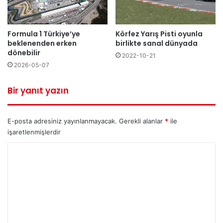
Körfez Yarış Pisti oyunla
Formula 1 Türkiye’ye
birlikte sanal dünyada
beklenenden erken
dönebilir
2022-10-21
2026-05-07
Bir yanıt yazın
E-posta adresiniz yayınlanmayacak.
Gerekli alanlar
*
ile
işaretlenmişlerdir
Y
o
r
u
m