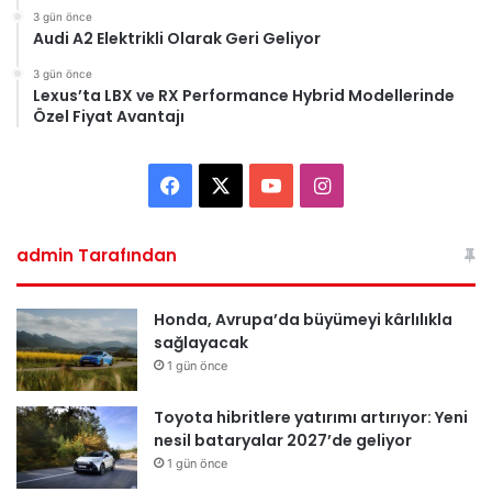
3 gün önce
Audi A2 Elektrikli Olarak Geri Geliyor
3 gün önce
Lexus’ta LBX ve RX Performance Hybrid Modellerinde
Özel Fiyat Avantajı
Facebook
X
YouTube
Instagram
admin Tarafından
Honda, Avrupa’da büyümeyi kârlılıkla
sağlayacak
1 gün önce
Toyota hibritlere yatırımı artırıyor: Yeni
nesil bataryalar 2027’de geliyor
1 gün önce