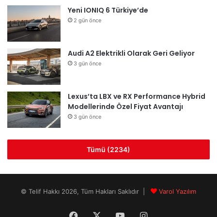
Yeni IONIQ 6 Türkiye’de
2 gün önce
Audi A2 Elektrikli Olarak Geri Geliyor
3 gün önce
Lexus’ta LBX ve RX Performance Hybrid
Modellerinde Özel Fiyat Avantajı
3 gün önce
Tümü (2234)
© Telif Hakkı 2026, Tüm Hakları Saklıdır |
Varol Yazılım
Facebook
X
YouTube
Instagram