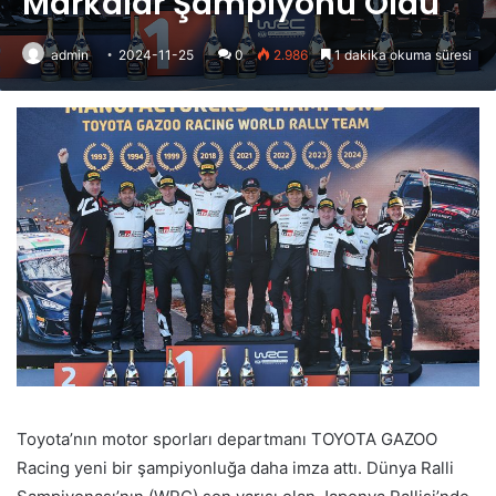
Markalar Şampiyonu Oldu
admin
2024-11-25
0
2.986
1 dakika okuma süresi
Toyota’nın motor sporları departmanı TOYOTA GAZOO
Racing yeni bir şampiyonluğa daha imza attı. Dünya Ralli