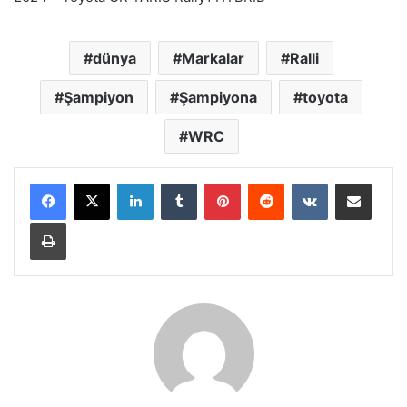
dünya
Markalar
Ralli
Şampiyon
Şampiyona
toyota
WRC
LinkedIn
Tumblr
Pinterest
Reddit
VKontakte
E-Posta ile paylaş
Yazdır