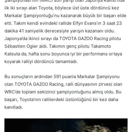
Şampiyonası’nın (WRC) son yarışı olan Japonya Rallisi’nde
ilk iki sırayı alan Toyota, böylece üst üste dördüncü kez
Markalar Şampiyonluğu’nu kazanarak büyük bir başarı elde
etti. Takım kendi evindeki rallide Elfyn Evans’ın 3 saat 23
dakika 41 saniyelik derecesiyle yarışın kazananı oldu.
Japonya’da ikinci sırayı da TOYOTA GAZOO Racing pilotu
Sébastien Ogier aldı. Takımın genç pilotu Takamoto
Katsuta da, hafta sonu boyunca iyi bir performans ortaya
koyarak ralliyi dördüncü tamamladı.
Bu sonuçların ardından 591 puanla Markalar Şampiyonu
olan TOYOTA GAZOO Racing, ralli dünyasının zirvesi olan
WRC’de toplam sekizinci şampiyonluğunu almış oldu. Bu
başarı, Toyota’nın rallilerdeki üstünlüğünü bir kez daha
kanıtladı.