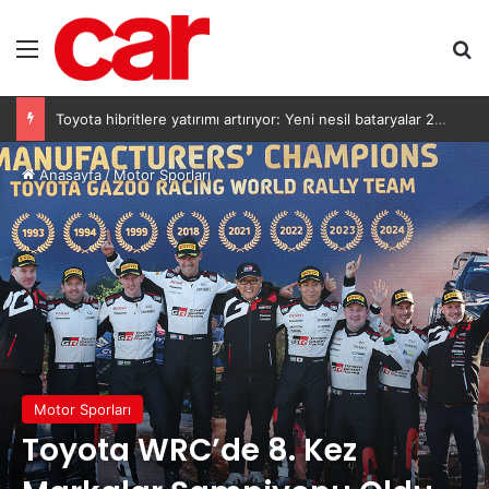
Menü
Ar
Toyota hibritlere yatırımı artırıyor: Yeni nesil bataryalar 2027’de geliyor
Anasayfa
/
Motor Sporları
Motor Sporları
Toyota WRC’de 8. Kez