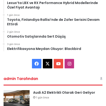
Lexus’ta LBX ve RX Performance Hybrid Modellerinde
Özel Fiyat Avantajı
1 gün önce
Toyota, Finlandiya Rallisi’nde de Zafer Serisini Devam
Ettirdi
2 gün önce
Otomotiv Satışlarında Sert Düşüş
3 gün önce
Elektrifikasyona Meydan Okuyor: Blackbird
Facebook
X
YouTube
Instagram
admin Tarafından
Audi A2 Elektrikli Olarak Geri Geliyor
1 gün önce