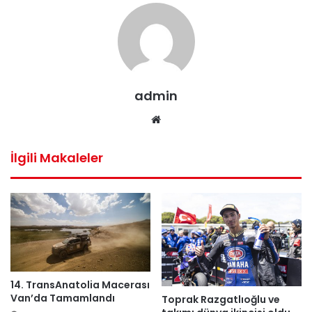
admin
Web
sitesi
İlgili Makaleler
14. TransAnatolia Macerası
Van’da Tamamlandı
Toprak Razgatlıoğlu ve