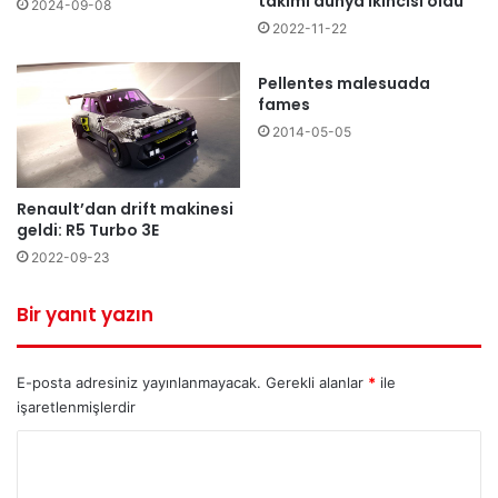
takımı dünya ikincisi oldu
2024-09-08
2022-11-22
Pellentes malesuada
fames
2014-05-05
Renault’dan drift makinesi
geldi: R5 Turbo 3E
2022-09-23
Bir yanıt yazın
E-posta adresiniz yayınlanmayacak.
Gerekli alanlar
*
ile
işaretlenmişlerdir
Y
o