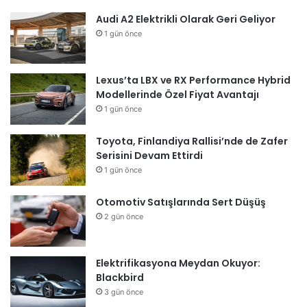
Audi A2 Elektrikli Olarak Geri Geliyor
1 gün önce
Lexus’ta LBX ve RX Performance Hybrid
Modellerinde Özel Fiyat Avantajı
1 gün önce
Toyota, Finlandiya Rallisi’nde de Zafer
Serisini Devam Ettirdi
1 gün önce
Otomotiv Satışlarında Sert Düşüş
2 gün önce
Elektrifikasyona Meydan Okuyor:
Blackbird
3 gün önce