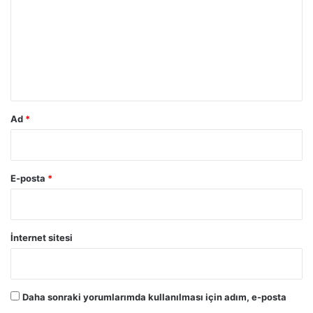
r
u
m
*
Ad
*
E-posta
*
İnternet sitesi
Daha sonraki yorumlarımda kullanılması için adım, e-posta