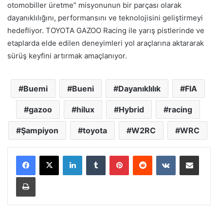
otomobiller üretme” misyonunun bir parçası olarak
dayanıklılığını, performansını ve teknolojisini geliştirmeyi
hedefliyor. TOYOTA GAZOO Racing ile yarış pistlerinde ve
etaplarda elde edilen deneyimleri yol araçlarına aktararak
sürüş keyfini artırmak amaçlanıyor.
Buemi
Bueni
Dayanıklılık
FIA
gazoo
hilux
Hybrid
racing
Şampiyon
toyota
W2RC
WRC
LinkedIn
Tumblr
Pinterest
Reddit
VKontakte
E-Posta ile paylaş
Yazdır