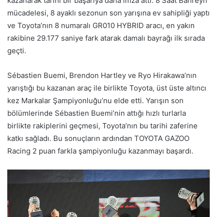
kazanarak tarihi bir başarıya daha imza attı. 8 Saat Bahreyn
mücadelesi, 8 ayaklı sezonun son yarışına ev sahipliği yaptı
ve Toyota’nın 8 numaralı GR010 HYBRID aracı, en yakın
rakibine 29.177 saniye fark atarak damalı bayrağı ilk sırada
geçti.
Sébastien Buemi, Brendon Hartley ve Ryo Hirakawa’nın
yarıştığı bu kazanan araç ile birlikte Toyota, üst üste altıncı
kez Markalar Şampiyonluğu’nu elde etti. Yarışın son
bölümlerinde Sébastien Buemi’nin attığı hızlı turlarla
birlikte rakiplerini geçmesi, Toyota’nın bu tarihi zaferine
katkı sağladı. Bu sonuçların ardından TOYOTA GAZOO
Racing 2 puan farkla şampiyonluğu kazanmayı başardı.