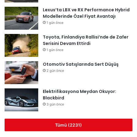
Lexus’ta LBX ve RX Performance Hybrid
Modellerinde Özel Fiyat Avantajı
1 gün önce
Toyota, Finlandiya Rallisi’nde de Zafer
Serisini Devam Ettirdi
1 gün önce
Otomotiv Satışlarında Sert Düşüş
2 gün önce
Elektrifikasyona Meydan Okuyor:
Blackbird
3 gün önce
Tümü (2231)