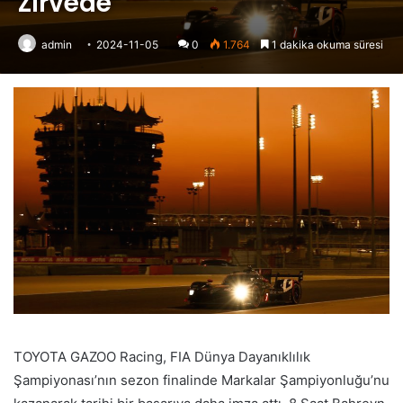
Zirvede
admin
2024-11-05
0
1.764
1 dakika okuma süresi
TOYOTA GAZOO Racing, FIA Dünya Dayanıklılık
Şampiyonası’nın sezon finalinde Markalar Şampiyonluğu’nu