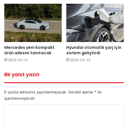
Mercedes yeni kompakt
Hyundai otomatik şarj için
ürün ailesini tanıtacak
sistem geliştirdi
2023-02-21
2023-03-22
Bir yanıt yazın
E-posta adresiniz yayınlanmayacak.
Gerekli alanlar
*
ile
işaretlenmişlerdir
Y
o
r