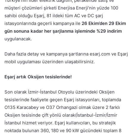
Türkiye’nin lider elektrik dağıtım, perakende satış ve
müşteri çözümleri şirketi Enerjisa Enerji’nin yüzde 100
sahibi olduğu Eşarj, 81 ildeki tüm AC ve DC şarj
istasyonlarında geçerli kampanya ile
26 Ekim’den 29 Ekim
gün sonuna kadar her şarjlanma işleminde %29 indirim
uygulanacak.
Daha fazla detay ve kampanya şartlarına esarj.com ve Eşarj
mobil uygulaması üzerinden ulaşabilirsiniz.
Eşarj artık Oksijen tesislerinde!
Son olarak İzmir-İstanbul Otoyolu üzerindeki Oksijen
tesislerinde faaliyete geçen Eşarj istasyonları, toplamda
O135 Karacabey ve O37 Orhangazi olmak üzere 2 farklı
Oksijen tesisinde çift yönlü olarak(İstanbul-İzmir/İzmir
İstanbul hizmet veriyor. Eşarj kullanıcıları, bu stratejik
noktada bulunan 360, 180 ve 90 kW gücündeki toplam 8