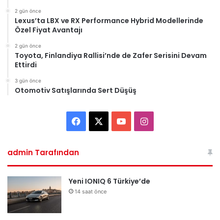
2 gün önce
Lexus’ta LBX ve RX Performance Hybrid Modellerinde
Özel Fiyat Avantajı
2 gün önce
Toyota, Finlandiya Rallisi’nde de Zafer Serisini Devam
Ettirdi
3 gün önce
Otomotiv Satışlarında Sert Düşüş
Facebook
X
YouTube
Instagram
admin Tarafından
Yeni IONIQ 6 Türkiye’de
14 saat önce