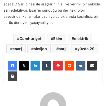
adet DC Şarj cihazı ile araçlarını hızlı ve verimli bir şekilde
şarj edebiliyor. Eşarj’ın sunduğu bu ileri teknoloji
sayesinde, kullanıcılar uzun yolculuklarında kesintisiz bir
sürüş deneyimi yaşayabiliyor.
Cumhuriyet
Ekim
elektrik
eşarj
oksijen
şarj
yüzde 29
LinkedIn
Tumblr
Pinterest
Reddit
VKontakte
E-Posta ile paylaş
Yazdır