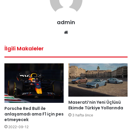
admin
Web
sitesi
İlgili Makaleler
Maserati’nin Yeni Üçlüsü
Ekimde Türkiye Yollarında
Porsche Red Bull ile
anlaşamadı ama F1 için pes
3 hafta önce
etmeyecek
2022-09-12