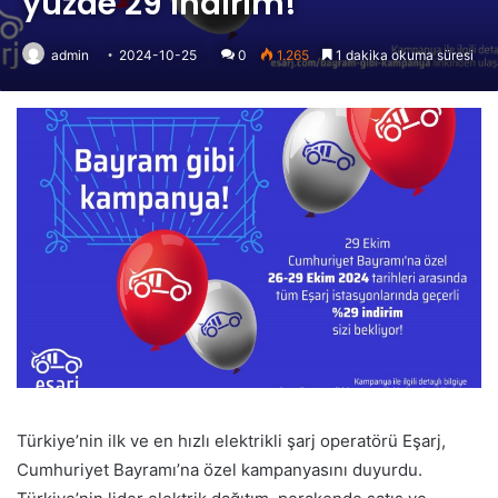
yüzde 29 indirim!
admin
2024-10-25
0
1.265
1 dakika okuma süresi
Türkiye’nin ilk ve en hızlı elektrikli şarj operatörü Eşarj,
Cumhuriyet Bayramı’na özel kampanyasını duyurdu.