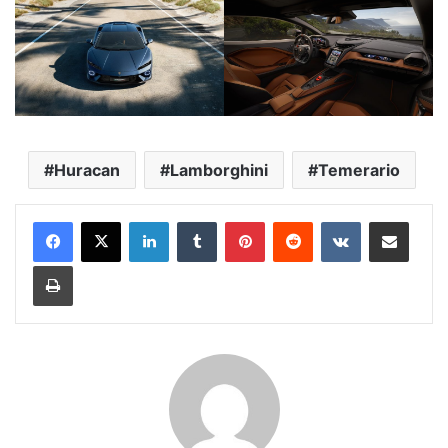
Huracan
Lamborghini
Temerario
LinkedIn
Tumblr
Pinterest
Reddit
VKontakte
E-Posta ile paylaş
Yazdır