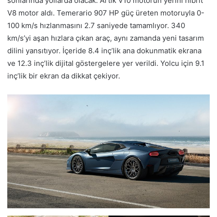
sonlarında yollarda olacak. Artık V10 motorun yerini hibrit
V8 motor aldı. Temerario 907 HP güç üreten motoruyla 0-
100 km/s hızlanmasını 2.7 saniyede tamamlıyor. 340
km/s’yi aşan hızlara çıkan araç, aynı zamanda yeni tasarım
dilini yansıtıyor. İçeride 8.4 inç’lik ana dokunmatik ekrana
ve 12.3 inç’lik dijital göstergelere yer verildi. Yolcu için 9.1
inç’lik bir ekran da dikkat çekiyor.