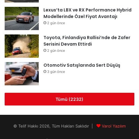
Lexus’ta LBX ve RX Performance Hybrid
Modellerinde Özel Fiyat Avantajı
2 gün önce
Toyota, Finlandiya Rallisi’nde de Zafer
Serisini Devam Ettirdi
2 gün önce
Otomotiv Satışlarında Sert Düşüş
3 gün önce
Tümü (2232)
© Telif Hakkı 2026, Tüm Hakları Saklıdır |
Varol Yazılım