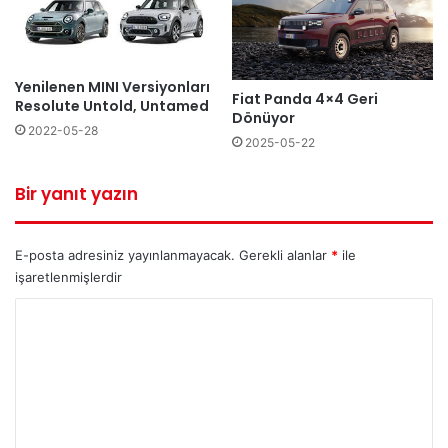
Yenilenen MINI Versiyonları
Fiat Panda 4×4 Geri
Resolute Untold, Untamed
Dönüyor
2022-05-28
2025-05-22
Bir yanıt yazın
E-posta adresiniz yayınlanmayacak.
Gerekli alanlar
*
ile
işaretlenmişlerdir
Y
o
r
u
m