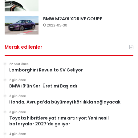
BMW M240I XDRIVE COUPE
2022-05-30
Merak edilenler
22 saat önce
Lamborghini Revuelto SV Geliyor
2 gün önce
BMW i3’ün Seri Üretimi Başladı
3 gün önce
Honda, Avrupa’da büyümeyi kârlılıkla sağlayacak
3 gün önce
Toyota hibritlere yatırımı artırıyor: Yeni nesil
bataryalar 2027’de geliyor
4 gün önce