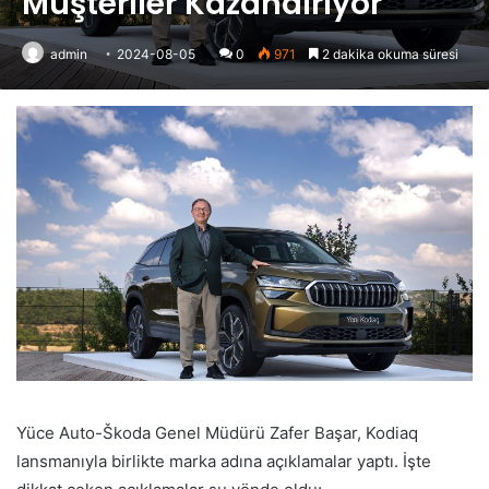
Müşteriler Kazandırıyor”
admin
2024-08-05
0
971
2 dakika okuma süresi
Yüce Auto-Škoda Genel Müdürü Zafer Başar, Kodiaq
lansmanıyla birlikte marka adına açıklamalar yaptı. İşte