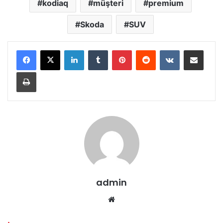
kodiaq
müşteri
premium
Skoda
SUV
LinkedIn
Tumblr
Pinterest
Reddit
VKontakte
E-Posta ile paylaş
Yazdır
admin
Web
sitesi