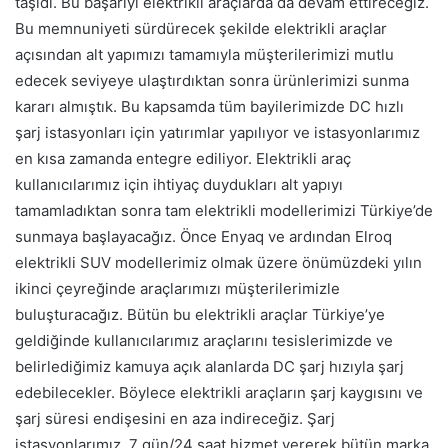
taşıdı. Bu başarıyı elektrikli araçlarda da devam ettireceğiz.
Bu memnuniyeti sürdürecek şekilde elektrikli araçlar
açısından alt yapımızı tamamıyla müşterilerimizi mutlu
edecek seviyeye ulaştırdıktan sonra ürünlerimizi sunma
kararı almıştık. Bu kapsamda tüm bayilerimizde DC hızlı
şarj istasyonları için yatırımlar yapılıyor ve istasyonlarımız
en kısa zamanda entegre ediliyor. Elektrikli araç
kullanıcılarımız için ihtiyaç duydukları alt yapıyı
tamamladıktan sonra tam elektrikli modellerimizi Türkiye’de
sunmaya başlayacağız. Önce Enyaq ve ardından Elroq
elektrikli SUV modellerimiz olmak üzere önümüzdeki yılın
ikinci çeyreğinde araçlarımızı müşterilerimizle
buluşturacağız. Bütün bu elektrikli araçlar Türkiye’ye
geldiğinde kullanıcılarımız araçlarını tesislerimizde ve
belirlediğimiz kamuya açık alanlarda DC şarj hızıyla şarj
edebilecekler. Böylece elektrikli araçların şarj kaygısını ve
şarj süresi endişesini en aza indireceğiz. Şarj
istasyonlarımız, 7 gün/24 saat hizmet vererek bütün marka