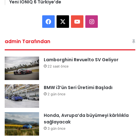
Yeni IONIQ 6 Türkiye’de
Facebook
X
YouTube
Instagram
admin Tarafından
Lamborghini Revuelto SV Geliyor
22 saat önce
BMW i3’ün Seri Üretimi Başladı
2 gün önce
Honda, Avrupa’da büyümeyi kârlılıkla
sağlayacak
3 gün önce