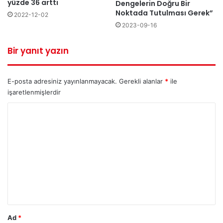
yüzde 36 arttı
Dengelerin Doğru Bir
Noktada Tutulması Gerek”
2022-12-02
2023-09-16
Bir yanıt yazın
E-posta adresiniz yayınlanmayacak.
Gerekli alanlar
*
ile
işaretlenmişlerdir
Y
o
r
u
m
*
Ad
*