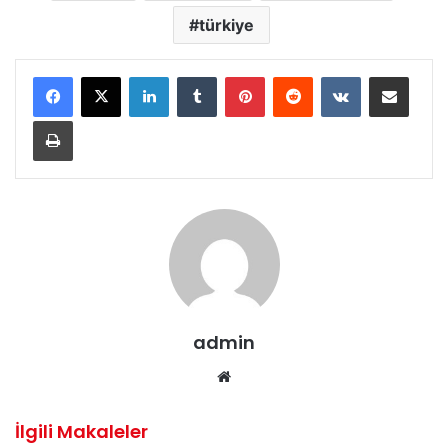
türkiye
LinkedIn
Tumblr
Pinterest
Reddit
VKontakte
E-Posta ile paylaş
Yazdır
admin
Web
sitesi
İlgili Makaleler