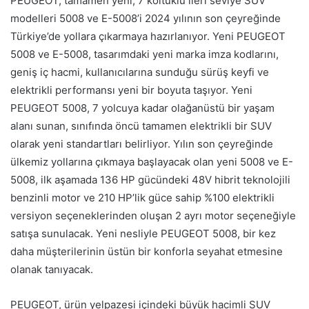
PEUGEOT, tamamen yeni, 7 koltuklu ileri seviye SUV
modelleri 5008 ve E-5008’i 2024 yılının son çeyreğinde
Türkiye’de yollara çıkarmaya hazırlanıyor. Yeni PEUGEOT
5008 ve E-5008, tasarımdaki yeni marka imza kodlarını,
geniş iç hacmi, kullanıcılarına sunduğu sürüş keyfi ve
elektrikli performansı yeni bir boyuta taşıyor. Yeni
PEUGEOT 5008, 7 yolcuya kadar olağanüstü bir yaşam
alanı sunan, sınıfında öncü tamamen elektrikli bir SUV
olarak yeni standartları belirliyor. Yılın son çeyreğinde
ülkemiz yollarına çıkmaya başlayacak olan yeni 5008 ve E-
5008, ilk aşamada 136 HP gücündeki 48V hibrit teknolojili
benzinli motor ve 210 HP’lik güce sahip %100 elektrikli
versiyon seçeneklerinden oluşan 2 ayrı motor seçeneğiyle
satışa sunulacak. Yeni nesliyle PEUGEOT 5008, bir kez
daha müşterilerinin üstün bir konforla seyahat etmesine
olanak tanıyacak.
PEUGEOT, ürün yelpazesi içindeki büyük hacimli SUV