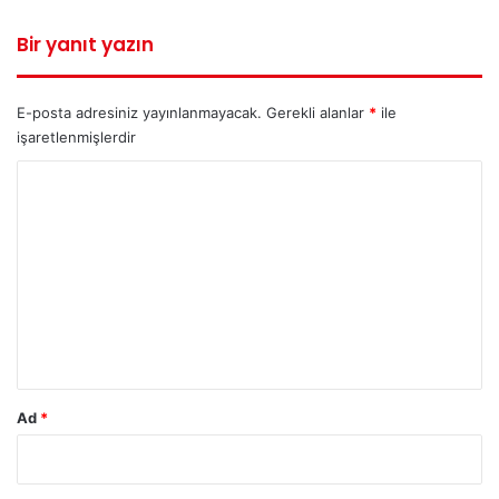
Bir yanıt yazın
E-posta adresiniz yayınlanmayacak.
Gerekli alanlar
*
ile
işaretlenmişlerdir
Y
o
r
u
m
*
Ad
*