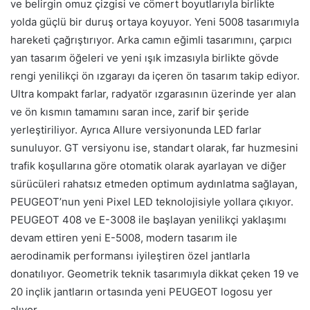
ve belirgin omuz çizgisi ve cömert boyutlarıyla birlikte
yolda güçlü bir duruş ortaya koyuyor. Yeni 5008 tasarımıyla
hareketi çağrıştırıyor. Arka camın eğimli tasarımını, çarpıcı
yan tasarım öğeleri ve yeni ışık imzasıyla birlikte gövde
rengi yenilikçi ön ızgarayı da içeren ön tasarım takip ediyor.
Ultra kompakt farlar, radyatör ızgarasının üzerinde yer alan
ve ön kısmın tamamını saran ince, zarif bir şeride
yerleştiriliyor. Ayrıca Allure versiyonunda LED farlar
sunuluyor. GT versiyonu ise, standart olarak, far huzmesini
trafik koşullarına göre otomatik olarak ayarlayan ve diğer
sürücüleri rahatsız etmeden optimum aydınlatma sağlayan,
PEUGEOT’nun yeni Pixel LED teknolojisiyle yollara çıkıyor.
PEUGEOT 408 ve E-3008 ile başlayan yenilikçi yaklaşımı
devam ettiren yeni E-5008, modern tasarım ile
aerodinamik performansı iyileştiren özel jantlarla
donatılıyor. Geometrik teknik tasarımıyla dikkat çeken 19 ve
20 inçlik jantların ortasında yeni PEUGEOT logosu yer
alıyor.