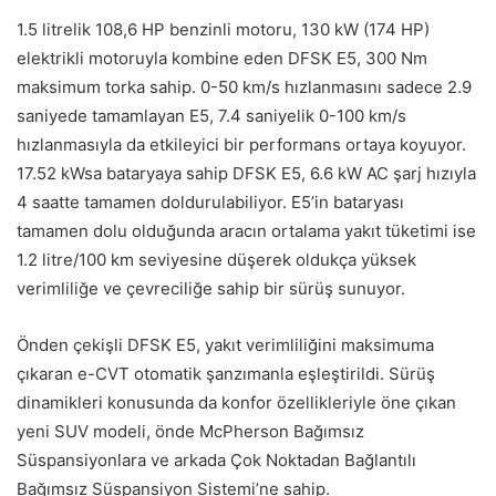
1.5 litrelik 108,6 HP benzinli motoru, 130 kW (174 HP)
elektrikli motoruyla kombine eden DFSK E5, 300 Nm
maksimum torka sahip. 0-50 km/s hızlanmasını sadece 2.9
saniyede tamamlayan E5, 7.4 saniyelik 0-100 km/s
hızlanmasıyla da etkileyici bir performans ortaya koyuyor.
17.52 kWsa bataryaya sahip DFSK E5, 6.6 kW AC şarj hızıyla
4 saatte tamamen doldurulabiliyor. E5’in bataryası
tamamen dolu olduğunda aracın ortalama yakıt tüketimi ise
1.2 litre/100 km seviyesine düşerek oldukça yüksek
verimliliğe ve çevreciliğe sahip bir sürüş sunuyor.
Önden çekişli DFSK E5, yakıt verimliliğini maksimuma
çıkaran e-CVT otomatik şanzımanla eşleştirildi. Sürüş
dinamikleri konusunda da konfor özellikleriyle öne çıkan
yeni SUV modeli, önde McPherson Bağımsız
Süspansiyonlara ve arkada Çok Noktadan Bağlantılı
Bağımsız Süspansiyon Sistemi’ne sahip.