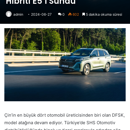
Hibriti E5’i Sundu
admin
2024-06-27
0
602
5 dakika okuma süresi
Çin’in en büyük dört otomobil üreticisinden biri olan DFSK,
model atağına devam ediyor. Türkiye’de SHS Otomotiv