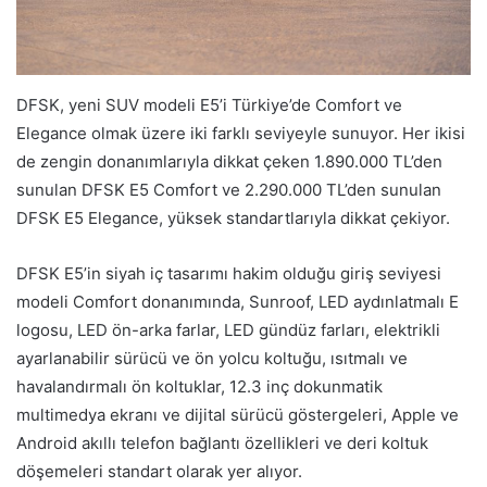
DFSK, yeni SUV modeli E5’i Türkiye’de Comfort ve
Elegance olmak üzere iki farklı seviyeyle sunuyor. Her ikisi
de zengin donanımlarıyla dikkat çeken 1.890.000 TL’den
sunulan DFSK E5 Comfort ve 2.290.000 TL’den sunulan
DFSK E5 Elegance, yüksek standartlarıyla dikkat çekiyor.
DFSK E5’in siyah iç tasarımı hakim olduğu giriş seviyesi
modeli Comfort donanımında, Sunroof, LED aydınlatmalı E
logosu, LED ön-arka farlar, LED gündüz farları, elektrikli
ayarlanabilir sürücü ve ön yolcu koltuğu, ısıtmalı ve
havalandırmalı ön koltuklar, 12.3 inç dokunmatik
multimedya ekranı ve dijital sürücü göstergeleri, Apple ve
Android akıllı telefon bağlantı özellikleri ve deri koltuk
döşemeleri standart olarak yer alıyor.