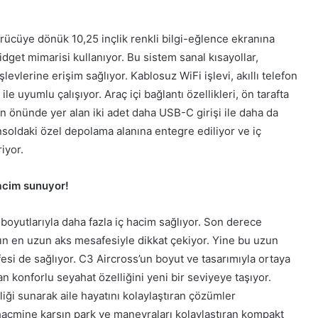
rücüye dönük 10,25 inçlik renkli bilgi-eğlence ekranına
idget mimarisi kullanıyor. Bu sistem sanal kısayollar,
evlerine erişim sağlıyor. Kablosuz WiFi işlevi, akıllı telefon
e uyumlu çalışıyor. Araç içi bağlantı özellikleri, ön tarafta
rın önünde yer alan iki adet daha USB-C girişi ile daha da
konsoldaki özel depolama alanına entegre ediliyor ve iç
iyor.
hacim sunuyor!
boyutlarıyla daha fazla iç hacim sağlıyor. Son derece
nın en uzun aks mesafesiyle dikkat çekiyor. Yine bu uzun
esi de sağlıyor. C3 Aircross’un boyut ve tasarımıyla ortaya
n konforlu seyahat özelliğini yeni bir seviyeye taşıyor.
ği sunarak aile hayatını kolaylaştıran çözümler
ç hacmine karşın park ve manevraları kolaylaştıran kompakt