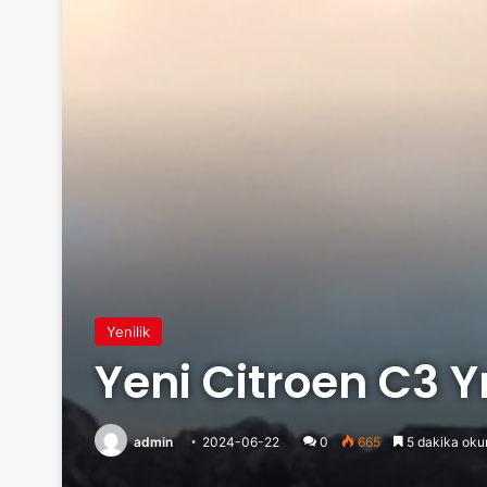
Yenilik
Yeni Citroen C3 Y
admin
2024-06-22
0
665
5 dakika oku