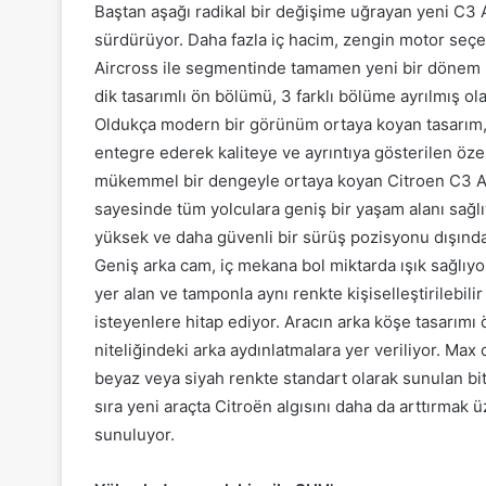
Baştan aşağı radikal bir değişime uğrayan yeni C3 Airc
sürdürüyor. Daha fazla iç hacim, zengin motor seçen
Aircross ile segmentinde tamamen yeni bir dönem b
dik tasarımlı ön bölümü, 3 farklı bölüme ayrılmış ola
Oldukça modern bir görünüm ortaya koyan tasarım, a
entegre ederek kaliteye ve ayrıntıya gösterilen öz
mükemmel bir dengeyle ortaya koyan Citroen C3 Air
sayesinde tüm yolculara geniş bir yaşam alanı sağl
yüksek ve daha güvenli bir sürüş pozisyonu dışında
Geniş arka cam, iç mekana bol miktarda ışık sağlıyo
yer alan ve tamponla aynı renkte kişiselleştirilebili
isteyenlere hitap ediyor. Aracın arka köşe tasarım
niteliğindeki arka aydınlatmalara yer veriliyor. Ma
beyaz veya siyah renkte standart olarak sunulan bito
sıra yeni araçta Citroën algısını daha da arttırmak ü
sunuluyor.