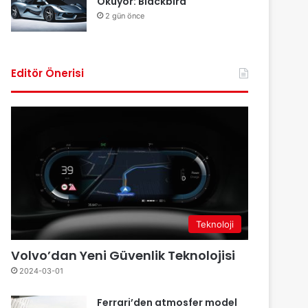
Okuyor: Blackbird
2 gün önce
Editör Önerisi
Teknoloji
Volvo’dan Yeni Güvenlik Teknolojisi
2024-03-01
Ferrari’den atmosfer model