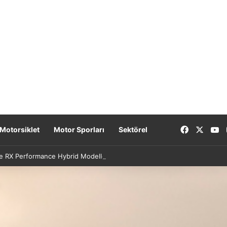
Facebook
X
Y
Motorsiklet
Motor Sporları
Sektörel
e RX Performance Hybrid Modellerinde Özel Fiyat Avantajı