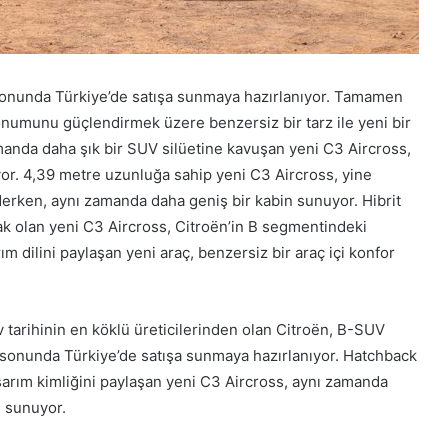
 sonunda Türkiye’de satışa sunmaya hazırlanıyor. Tamamen
numunu güçlendirmek üzere benzersiz bir tarz ile yeni bir
anda daha şık bir SUV silüetine kavuşan yeni C3 Aircross,
iyor. 4,39 metre uzunluğa sahip yeni C3 Aircross, yine
erken, aynı zamanda daha geniş bir kabin sunuyor. Hibrit
cak olan yeni C3 Aircross, Citroën’in B segmentindeki
m dilini paylaşan yeni araç, benzersiz bir araç içi konfor
v tarihinin en köklü üreticilerinden olan Citroën, B-SUV
l sonunda Türkiye’de satışa sunmaya hazırlanıyor. Hatchback
asarım kimliğini paylaşan yeni C3 Aircross, aynı zamanda
i sunuyor.