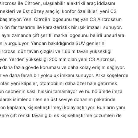
ross ile Citroën, ulaşılabilir elektrikli araç iddiasını
ekleri ve üst düzey araç içi konfor özellikleri yeni C3
aşlatıyor. Yeni Citroën logosunu taşıyan C3 Aircross’un
n ön far tasarımı ile karakteristik bir ışık imzası sunuyor.
ynı zamanda çift şeritli marka logosunu belirli unsurlara
eni vurguluyor. Yandan bakıldığında SUV genlerini
cross, düz tavan çizgisi ve 1,66 m tavan yüksekliği
ıyor. Yerden yüksekliği 200 mm olan yeni C3 Aircross,
 daha fazla gövde koruması ve daha kolay erişim sağlıyor.
r ve daha ferah bir yolculuk imkanı sunuyor. Arka köşelerde
r olan yeni klipsler, otomobilini daha özel hale getirmek
ı ön cephenin kaslı hissini tamamlıyor ve bu bölümde imza
x olarak isimlendirilen en üst seviye donanım paketinde
n kaplama, kişiselleştirmeyi kolaylaştırıyor. Bunların yanı
zere çift renkli tavan gibi ek kişiselleştirme çözümleri de