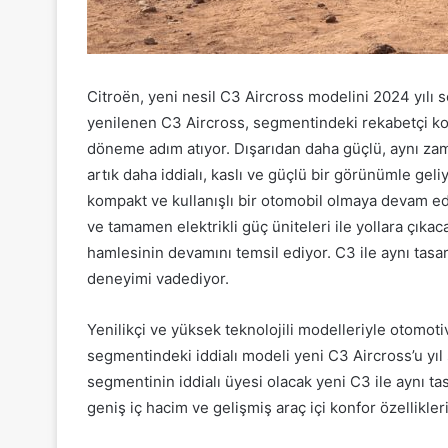
Citroën, yeni nesil C3 Aircross modelini 2024 yılı
yenilenen C3 Aircross, segmentindeki rekabetçi ko
döneme adım atıyor. Dışarıdan daha güçlü, aynı zam
artık daha iddialı, kaslı ve güçlü bir görünümle gel
kompakt ve kullanışlı bir otomobil olmaya devam ed
ve tamamen elektrikli güç üniteleri ile yollara çıka
hamlesinin devamını temsil ediyor. C3 ile aynı tasarı
deneyimi vadediyor.
Yenilikçi ve yüksek teknolojili modelleriyle otomoti
segmentindeki iddialı modeli yeni C3 Aircross’u yı
segmentinin iddialı üyesi olacak yeni C3 ile aynı t
geniş iç hacim ve gelişmiş araç içi konfor özellikler