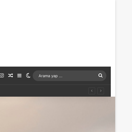
ouTube
Instagram
Rastgele Makale
Kenar Bölmesi
Dış görünümü değiştir
Arama
yap
...