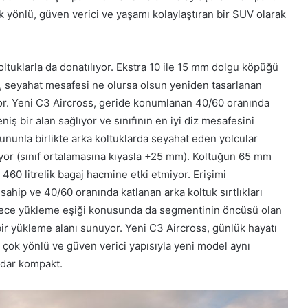
k yönlü, güven verici ve yaşamı kolaylaştıran bir SUV olarak
tuklarla da donatılıyor. Ekstra 10 ile 15 mm dolgu köpüğü
ar, seyahat mesafesi ne olursa olsun yeniden tasarlanan
or. Yeni C3 Aircross, geride konumlanan 40/60 oranında
ş bir alan sağlıyor ve sınıfının en iyi diz mesafesini
unla birlikte arka koltuklarda seyahat eden yolcular
ıyor (sınıf ortalamasına kıyasla +25 mm). Koltuğun 65 mm
n 460 litrelik bagaj hacmine etki etmiyor. Erişimi
 sahip ve 40/60 oranında katlanan arka koltuk sırtlıkları
ylece yükleme eşiği konusunda da segmentinin öncüsü olan
i bir yükleme alanı sunuyor. Yeni C3 Aircross, günlük hayatı
k, çok yönlü ve güven verici yapısıyla yeni model aynı
adar kompakt.