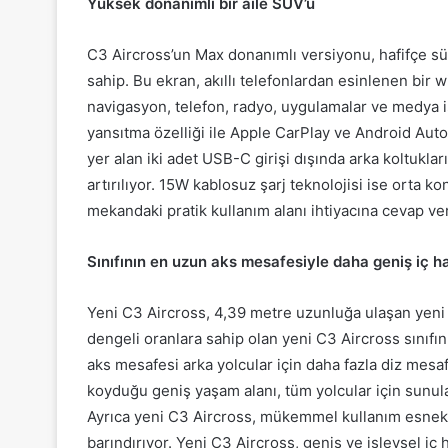
Yüksek donanımlı bir aile SUV’u
C3 Aircross’un Max donanımlı versiyonu, hafifçe sü
sahip. Bu ekran, akıllı telefonlardan esinlenen bir w
navigasyon, telefon, radyo, uygulamalar ve medya işl
yansıtma özelliği ile Apple CarPlay ve Android Auto il
yer alan iki adet USB-C girişi dışında arka koltukla
artırılıyor. 15W kablosuz şarj teknolojisi ise orta 
mekandaki pratik kullanım alanı ihtiyacına cevap ver
Sınıfının en uzun aks mesafesiyle daha geniş iç 
Yeni C3 Aircross, 4,39 metre uzunluğa ulaşan yeni 
dengeli oranlara sahip olan yeni C3 Aircross sınıfı
aks mesafesi arka yolcular için daha fazla diz mesaf
koyduğu geniş yaşam alanı, tüm yolcular için sunula
Ayrıca yeni C3 Aircross, mükemmel kullanım esnekli
barındırıyor. Yeni C3 Aircross, geniş ve işlevsel i