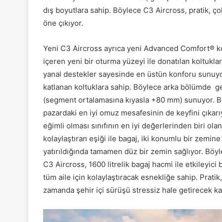
dış boyutlara sahip. Böylece C3 Aircross, pratik, ço
öne çıkıyor.
Yeni C3 Aircross ayrıca yeni Advanced Comfort® kol
içeren yeni bir oturma yüzeyi ile donatılan koltukl
yanal destekler sayesinde en üstün konforu sunuy
katlanan koltuklara sahip. Böylece arka bölümde geni
(segment ortalamasına kıyasla +80 mm) sunuyor. Bun
pazardaki en iyi omuz mesafesinin de keyfini çıkar
eğimli olması sınıfının en iyi değerlerinden biri ola
kolaylaştıran eşiği ile bagaj, iki konumlu bir zemine
yatırıldığında tamamen düz bir zemin sağlıyor. Bö
C3 Aircross, 1600 litrelik bagaj hacmi ile etkileyic
tüm aile için kolaylaştıracak esnekliğe sahip. Prati
zamanda şehir içi sürüşü stressiz hale getirecek k