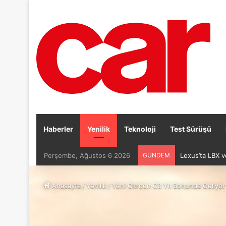
Haberler
Yenilik
Teknoloji
Test Sürüşü
Perşembe, Ağustos 6 2026
GÜNDEM
Lexus’ta LBX v
Anasayfa
/
Yenilik
/
Yeni Citroen C3 Yıl Sonunda Geliyor