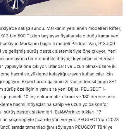
ürkiye’de satışa sundu. Markanın yenilenen modelleri Rifter,
 913 bin 500 TL’den başlayan fiyatlarıyla olduğu kadar yeni
kat çekiyor. Markanın başarılı modeli Partner Van, 913.500
i ve gelişmiş sürüş destek sistemleriyle öne çıkıyor. Yeni
nıcıların ayrıca bir otomobile ihtiyaç duymadan aileleriyle
er yapısıyla öne çıkıyor. Standart ve Uzun olmak üzere iki
leme hacmi ve yükleme kolaylığı arayan kullanıcılar için
ğı sağlıyor. Expert ürün gamının zirvesini temsil eden 8+1
 sürüş özelliğinin yanı sıra yeni Dijital PEUGEOT i-
sterge paneli, 10 inç dokunmatik ekranı ve 180 derece arka
ükleme hacmi ihtiyaçlarına sahip ve uzun yolda konfor
da, sürüş destek sistemleri, Eat&Work koltukları, 17
man seçeneğiyle ticarete yön veriyor. PEUGEOT’nun 2023
ndan 3’üncü sırada tamamladığını söyleyen PEUGEOT Türkiye