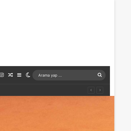
ouTube
Instagram
Rastgele Makale
Kenar Bölmesi
Dış görünümü değiştir
Arama
yap
...