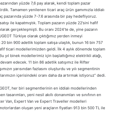
pazarından yüzde 7,6 pay alarak, kendi toplam pazar
irdik. Tamamen yenilenen ticari araç ürün gamımızla iddialı
raç pazarında yüzde 7-7.6 arasında bir pay hedefliyoruz.
 satışı ile kapatmıştık. Toplam pazarın yüzde 22’sini hafif
olarak gerçekleşmişti. Bu oranı 2024’te de, yine pazarın
UGEOT Türkiye olarak çıktığımız yerden inmeyi
20 bin 900 adetlik toplam satışa ulaştık, bunun 16 bin 757
if ticari modellerimizden geldi. İlk 4 aylık dönemde toplam
yıl binek modellerimiz için başlattığımız elektrikli atağı,
 devam edecek. 11 bin 86 adetlik satışımız ile Rifter
ışımızın yarısından fazlasını oluşturdu ve yılı segmentinin
ışlarımızın içerisindeki oranı daha da artırmak istiyoruz” dedi.
EOT, her biri segmentlerinin en iddialı modellerinden
en tasarımları, yeni nesil akıllı donanımları ve sınıfının en
Boxer Van, Expert Van ve Expert Traveller modelleri
otorlardan oluşan yeni araçların fiyatları 913 bin 500 TL ile