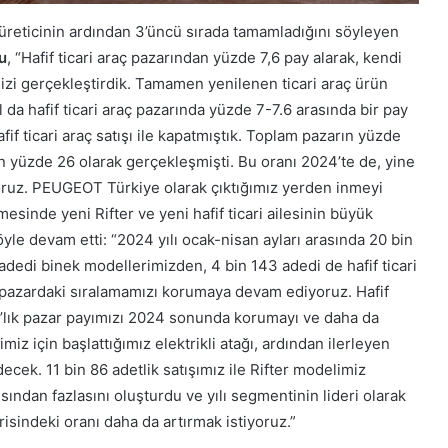
i üreticinin ardından 3’üncü sırada tamamladığını söyleyen
u
, “Hafif ticari araç pazarından yüzde 7,6 pay alarak, kendi
izi gerçekleştirdik. Tamamen yenilenen ticari araç ürün
da hafif ticari araç pazarında yüzde 7-7.6 arasında bir pay
if ticari araç satışı ile kapatmıştık. Toplam pazarın yüzde
ran yüzde 26 olarak gerçekleşmişti. Bu oranı 2024’te de, yine
oruz. PEUGEOT Türkiye olarak çıktığımız yerden inmeyi
sinde yeni Rifter ve yeni hafif ticari ailesinin büyük
öyle devam etti: “2024 yılı ocak-nisan ayları arasında 20 bin
 adedi binek modellerimizden, 4 bin 143 adedi de hafif ticari
 pazardaki sıralamamızı korumaya devam ediyoruz. Hafif
,6’lık pazar payımızı 2024 sonunda korumayı ve daha da
iz için başlattığımız elektrikli atağı, ardından ilerleyen
cek. 11 bin 86 adetlik satışımız ile Rifter modelimiz
rısından fazlasını oluşturdu ve yılı segmentinin lideri olarak
erisindeki oranı daha da artırmak istiyoruz.”