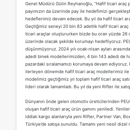
Genel Müdürü Gülin Reyhanoğlu, “Hafif ticari araç 
payımızın da üzerinde pay ile hedefimizi gerçekleşt
hedeflerimiz devam edecek. Bu yıl da hafif ticari a
Geçtiğimiz seneyi 20 bin 83 adetlik hafif ticari araç
ticari araçlar oluştururken bizde bu oran yüzde 26 
üzerinde olacak şekilde korumayı hedefliyoruz. PE
düşünmüyoruz. 2024 yılı ocak-nisan ayları arasında 
adedi binek modellerimizden, 4 bin 143 adedi de haf
pazardaki sıralamamızı korumaya devam ediyoruz. Bu 
ilerleyen dönemde hafif ticari araç modellerimiz ile
modelimiz geçtiğimiz yıl toplam hafif ticari araç sat
lideri olarak tamamladı. Bu yıl da yeni Rifter ile sat
Dünyanın önde gelen otomotiv üreticilerinden PEUG
oluşan hafif ticari araç ürün gamını yeniledi. Yenilen
iddialı kargo alanlarıyla yeni Rifter, Partner Van, 
Türkiye’de satışa sunuldu. Tamamı yeni nesil dizel m