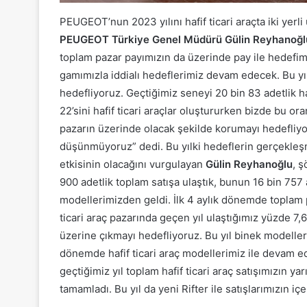
PEUGEOT’nun 2023 yılını hafif ticari araçta iki yerl
PEUGEOT Türkiye Genel Müdürü Gülin Reyhanoğl
toplam pazar payımızın da üzerinde pay ile hedefim
gamımızla iddialı hedeflerimiz devam edecek. Bu yıl 
hedefliyoruz. Geçtiğimiz seneyi 20 bin 83 adetlik haf
22’sini hafif ticari araçlar oluştururken bizde bu o
pazarın üzerinde olacak şekilde korumayı hedefliy
düşünmüyoruz” dedi. Bu yılki hedeflerin gerçekleşme
etkisinin olacağını vurgulayan
Gülin Reyhanoğlu
, ş
900 adetlik toplam satışa ulaştık, bunun 16 bin 757
modellerimizden geldi. İlk 4 aylık dönemde toplam
ticari araç pazarında geçen yıl ulaştığımız yüzde 7
üzerine çıkmayı hedefliyoruz. Bu yıl binek modellerim
dönemde hafif ticari araç modellerimiz ile devam ede
geçtiğimiz yıl toplam hafif ticari araç satışımızın ya
tamamladı. Bu yıl da yeni Rifter ile satışlarımızın iç