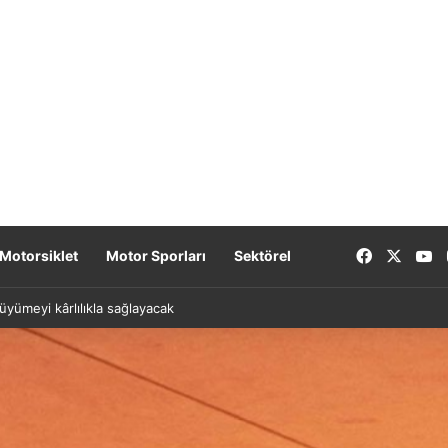
Facebook
X
Y
Motorsiklet
Motor Sporları
Sektörel
yümeyi kârlılıkla sağlayacak