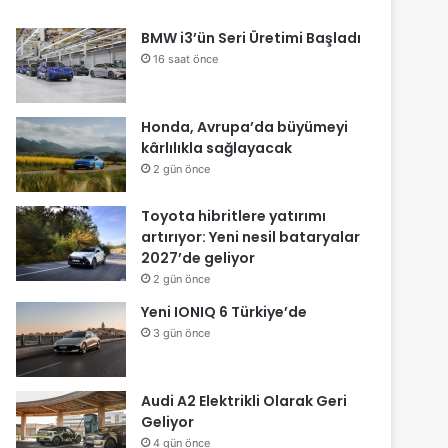
BMW i3’ün Seri Üretimi Başladı
16 saat önce
Honda, Avrupa’da büyümeyi
kârlılıkla sağlayacak
2 gün önce
Toyota hibritlere yatırımı
artırıyor: Yeni nesil bataryalar
2027’de geliyor
2 gün önce
Yeni IONIQ 6 Türkiye’de
3 gün önce
Audi A2 Elektrikli Olarak Geri
Geliyor
4 gün önce