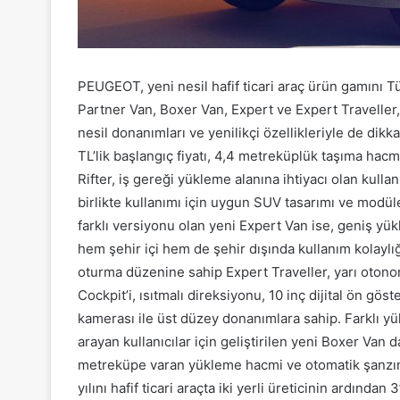
PEUGEOT, yeni nesil hafif ticari araç ürün gamını T
Partner Van, Boxer Van, Expert ve Expert Traveller,
nesil donanımları ve yenilikçi özellikleriyle de dik
TL’lik başlangıç fiyatı, 4,4 metreküplük taşıma hacm
Rifter, iş gereği yükleme alanına ihtiyacı olan kulla
birlikte kullanımı için uygun SUV tasarımı ve modül
farklı versiyonu olan yeni Expert Van ise, geniş yük
hem şehir içi hem de şehir dışında kullanım kolaylı
oturma düzenine sahip Expert Traveller, yarı otonom
Cockpit’i, ısıtmalı direksiyonu, 10 inç dijital ön gö
kamerası ile üst düzey donanımlara sahip. Farklı y
arayan kullanıcılar için geliştirilen yeni Boxer Van 
metreküpe varan yükleme hacmi ve otomatik şanzı
yılını hafif ticari araçta iki yerli üreticinin ardı