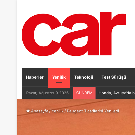
Haberler
Yenilik
Teknoloji
Test Sürüşü
Pazar, Ağustos 9 2026
GÜNDEM
Honda, Avrupa’da bü
Anasayfa
/
Yenilik
/
Peugeot Ticarilerini Yeniledi