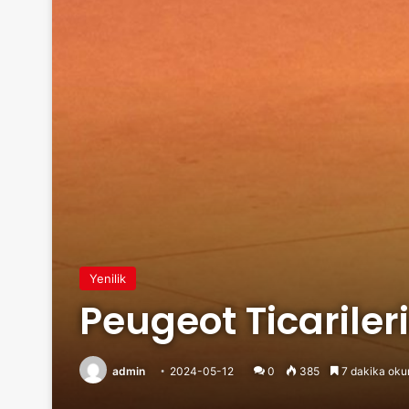
Yenilik
Peugeot Ticarileri
admin
2024-05-12
0
385
7 dakika oku