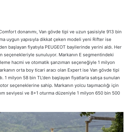
Comfort donanımı, Van gövde tipi ve uzun şasisiyle 913 bin
ma uygun yapısıyla dikkat çeken modeli yeni Rifter ise
den başlayan fiyatıyla PEUGEOT bayilerinde yerini aldı. Her
n seçenekleriyle sunuluyor. Markanın E segmentindeki
yükleme hacmi ve otomatik şanzıman seçeneğiyle 1 milyon
arkanın orta boy ticari aracı olan Expert ise Van gövde tipi
dı. 1 milyon 58 bin TL’den başlayan fiyatlarla satışa sunulan
tor seçeneklerine sahip. Markanın yolcu taşımacılığı için
anım seviyesi ve 8+1 oturma düzeniyle 1 milyon 650 bin 500